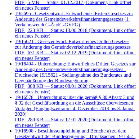
VerkehrswendeG-ÄndG-GVFG)
PDF
| 223 KB — Status: 13.06.2018
(Dokument, Link öffnet
ein neues Fenster)
19/15621 - Gesetzentwurf: Entwurf eines Dritten Gesetzes
zur Änderung des Gemeindeverkehrsfinanzierungsgesetzes
PDF
| 631 KB — Status: 02.12.2019
(Dokument, Link öffnet
ein neues Fenster)
19/16404 - Unterrichtung: Entwurf eines Dritten Gesetzes zur
Änderung des Gemeindeverkehrsfinanzierungsgesetzes -
Drucksache 19/15621 - Stellungnahme des Bunderates und
Gegenäußerung der Bundesregierung
PDF
| 388 KB — Status: 08.01.2020
(Dokument, Link öffnet
ein neues Fenster)
19/16578 - Unterrichtung: über die gemäß § 80 Absatz 3 und
§ 92 der Geschäftsordnung an die Ausschüsse überwiesenen
Vorlagen (Eingangszeitraum: 4. Dezember 2019 bis 8. Januar
2020)
PDF
| 289 KB — Status: 17.01.2020
(Dokument, Link öffnet
ein neues Fenster)
19/16908 - Beschlussempfehlung und Bericht: a) zu dem
Gesetzentwurf der Bundesregierung - Drucksachen 19/15621,
19/16404, 19/16578 Nr. 1.11 - Entwurf eines Dritten Gesetzes
zur Änderung des Gemeindeverkehrsfinanzierungsgesetzes b)
zu dem Gesetzentwurf der Abgeordneten Stefan Gelbhaar,
Matthias Gastel, Stephan Kühn (Dresden), weiterer