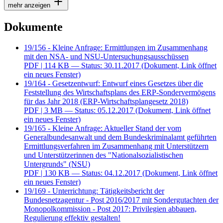
19/156 - Kleine Anfrage: Ermittlungen im Zusammenhang
mit den NSA- und NSU-Untersuchungsausschüssen
PDF
| 114 KB — Status: 30.11.2017
(Dokument, Link öffnet
ein neues Fenster)
19/164 - Gesetzentwurf: Entwurf eines Gesetzes über die
Feststellung des Wirtschaftsplans des ERP-Sondervermögens
für das Jahr 2018 (ERP-Wirtschaftsplangesetz 2018)
PDF
| 3 MB — Status: 05.12.2017
(Dokument, Link öffnet
ein neues Fenster)
19/165 - Kleine Anfrage: Aktueller Stand der vom
Generalbundesanwalt und dem Bundeskriminalamt geführten
Ermittlungsverfahren im Zusammenhang mit Unterstützern
und Unterstützerinnen des "Nationalsozialistischen
Untergrunds" (NSU)
PDF
| 130 KB — Status: 04.12.2017
(Dokument, Link öffnet
ein neues Fenster)
19/169 - Unterrichtung: Tätigkeitsbericht der
Bundesnetzagentur - Post 2016/2017 mit Sondergutachten der
Monopolkommission - Post 2017: Privilegien abbauen,
Regulierung effektiv gestalten!
PDF
| 5 MB — Status: 01.12.2017
(Dokument, Link öffnet
ein neues Fenster)
19/2695 - Gesetzentwurf: Entwurf eines Ersten Gesetzes zur
Änderung des Gemeindeverkehrsfinanzierungsgesetzes (1.