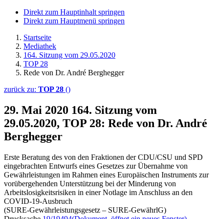
Direkt zum Hauptinhalt springen
Direkt zum Hauptmenü springen
Startseite
Mediathek
164. Sitzung vom 29.05.2020
TOP 28
Rede von Dr. André Berghegger
zurück zu:
TOP 28
()
29. Mai 2020
164. Sitzung vom
29.05.2020, TOP 28: Rede von Dr. André
Berghegger
Erste Beratung des von den Fraktionen der CDU/CSU und SPD
eingebrachten Entwurfs eines Gesetzes zur Übernahme von
Gewährleistungen im Rahmen eines Europäischen Instruments zur
vorübergehenden Unterstützung bei der Minderung von
Arbeitslosigkeitsrisiken in einer Notlage im Anschluss an den
COVID-19-Ausbruch
(SURE-Gewährleistungsgesetz – SURE-GewährlG)
Drucksache
19/19494
(Dokument, öffnet ein neues Fenster)