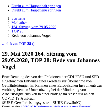
Direkt zum Hauptinhalt springen
Direkt zum Hauptmenü springen
Startseite
Mediathek
164. Sitzung vom 29.05.2020
TOP 28
Rede von Johannes Vogel
zurück zu:
TOP 28
()
29. Mai 2020
164. Sitzung vom
29.05.2020, TOP 28: Rede von Johannes
Vogel
Erste Beratung des von den Fraktionen der CDU/CSU und SPD
eingebrachten Entwurfs eines Gesetzes zur Übernahme von
Gewährleistungen im Rahmen eines Europäischen Instruments zur
vorübergehenden Unterstützung bei der Minderung von
Arbeitslosigkeitsrisiken in einer Notlage im Anschluss an den
COVID-19-Ausbruch
(SURE-Gewährleistungsgesetz – SURE-GewährlG)
Drucksache
19/19494
(Dokument, öffnet ein neues Fenster)