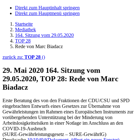
Direkt zum Hauptinhalt springen
Direkt zum Hauptmenü springen
Startseite
Mediathek
164. Sitzung vom 29.05.2020
TOP 28
Rede von Marc Biadacz
zurück zu:
TOP 28
()
29. Mai 2020
164. Sitzung vom
29.05.2020, TOP 28: Rede von Marc
Biadacz
Erste Beratung des von den Fraktionen der CDU/CSU und SPD
eingebrachten Entwurfs eines Gesetzes zur Übernahme von
Gewährleistungen im Rahmen eines Europäischen Instruments zur
vorübergehenden Unterstützung bei der Minderung von
Arbeitslosigkeitsrisiken in einer Notlage im Anschluss an den
COVID-19-Ausbruch
(SURE-Gewährleistungsgesetz – SURE-GewährlG)
Drucksache
19/19494
(Dokument, öffnet ein neues Fenster)