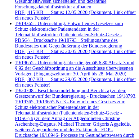
Gesundheitswesen sicherstellen und dezentrale
Forschungsdateninfrastruktur aufbauen
PDF
| 415 KB — Status: 12.05.2020
(Dokument, Link öffnet
ein neues Fenster)
19/19365 - Unterrichtung: Entwurf eines Gesetzes zum
Schutz elektronischer Patientendaten in der
Telematikinfrastruktur (Patientendaten-Schutz-Gesetz -
PDSG) - Drucksache 19/18793 - Stellungnahme des
Bundesrates und Gegenäußerung der Bundesregierung
PDF
| 571 KB — Status: 20.05.2020
(Dokument, Link öffnet
ein neues Fenster)
19/19655 - Unterrichtung: über die gemäß § 80 Absatz 3 und
§ 92 der Geschäftsordnung an die Ausschüsse überwiesenen
Vorlagen (Eingangszeitraum: 30. April bis 28. Mai 2020)
PDF
| 307 KB — Status: 29.05.2020
(Dokument, Link öffnet
ein neues Fenster)
19/20708 - Beschlussempfehlung und Bericht: a) zu dem
Gesetzentwurf der Bundesregierung - Drucksachen 19/18793,
19/19365, 19/19655 Nr. 3 - Entwurf eines Gesetzes zum
Schutz elektronischer Patientendaten in der
Telematikinfrastruktur (Patientendaten-Schutz-Gesetz -
PDSG) b) zu dem Antrag der Abgeordneten Christine
Aschenberg-Dugnus, Michael Theurer, Grigoris Aggeledis,
weiterer Abgeordneter und der Fraktion der FDP -
Drucksache 19/18946- Prozesse im Gesundheitswesen durch