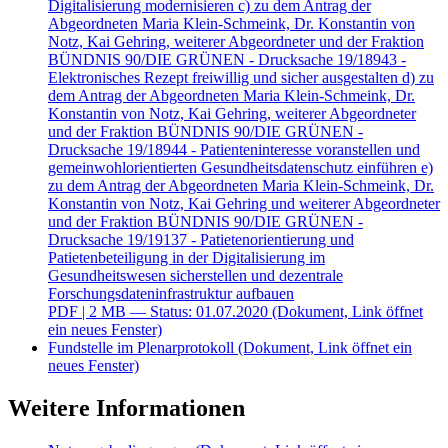
Digitalisierung modernisieren c) zu dem Antrag der
Abgeordneten Maria Klein-Schmeink, Dr. Konstantin von
Notz, Kai Gehring, weiterer Abgeordneter und der Fraktion
BÜNDNIS 90/DIE GRÜNEN - Drucksache 19/18943 -
Elektronisches Rezept freiwillig und sicher ausgestalten d) zu
dem Antrag der Abgeordneten Maria Klein-Schmeink, Dr.
Konstantin von Notz, Kai Gehring, weiterer Abgeordneter
und der Fraktion BÜNDNIS 90/DIE GRÜNEN -
Drucksache 19/18944 - Patienteninteresse voranstellen und
gemeinwohlorientierten Gesundheitsdatenschutz einführen e)
zu dem Antrag der Abgeordneten Maria Klein-Schmeink, Dr.
Konstantin von Notz, Kai Gehring und weiterer Abgeordneter
und der Fraktion BÜNDNIS 90/DIE GRÜNEN -
Drucksache 19/19137 - Patietenorientierung und
Patietenbeteiligung in der Digitalisierung im
Gesundheitswesen sicherstellen und dezentrale
Forschungsdateninfrastruktur aufbauen
PDF
| 2 MB — Status: 01.07.2020
(Dokument, Link öffnet
ein neues Fenster)
Fundstelle im Plenarprotokoll
(Dokument, Link öffnet ein
neues Fenster)
Weitere Informationen