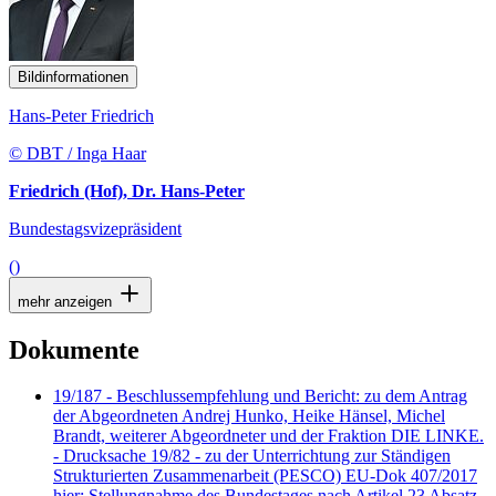
Bildinformationen
Hans-Peter Friedrich
© DBT / Inga Haar
Friedrich (Hof), Dr. Hans-Peter
Bundestagsvizepräsident
()
mehr anzeigen
Dokumente
19/187 - Beschlussempfehlung und Bericht: zu dem Antrag
der Abgeordneten Andrej Hunko, Heike Hänsel, Michel
Brandt, weiterer Abgeordneter und der Fraktion DIE LINKE.
- Drucksache 19/82 - zu der Unterrichtung zur Ständigen
Strukturierten Zusammenarbeit (PESCO) EU-Dok 407/2017
hier: Stellungnahme des Bundestages nach Artikel 23 Absatz