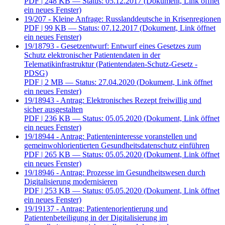
PDF
| 248 KB — Status: 05.12.2017
(Dokument, Link öffnet
ein neues Fenster)
19/207 - Kleine Anfrage: Russlanddeutsche in Krisenregionen
PDF
| 99 KB — Status: 07.12.2017
(Dokument, Link öffnet
ein neues Fenster)
19/18793 - Gesetzentwurf: Entwurf eines Gesetzes zum
Schutz elektronischer Patientendaten in der
Telematikinfrastruktur (Patientendaten-Schutz-Gesetz -
PDSG)
PDF
| 2 MB — Status: 27.04.2020
(Dokument, Link öffnet
ein neues Fenster)
19/18943 - Antrag: Elektronisches Rezept freiwillig und
sicher ausgestalten
PDF
| 236 KB — Status: 05.05.2020
(Dokument, Link öffnet
ein neues Fenster)
19/18944 - Antrag: Patienteninteresse voranstellen und
gemeinwohlorientierten Gesundheitsdatenschutz einführen
PDF
| 265 KB — Status: 05.05.2020
(Dokument, Link öffnet
ein neues Fenster)
19/18946 - Antrag: Prozesse im Gesundheitswesen durch
Digitalisierung modernisieren
PDF
| 253 KB — Status: 05.05.2020
(Dokument, Link öffnet
ein neues Fenster)
19/19137 - Antrag: Patientenorientierung und
Patientenbeteiligung in der Digitalisierung im