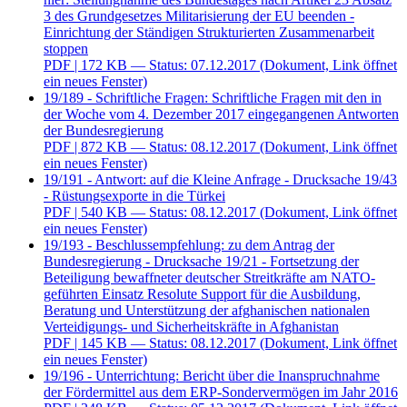
3 des Grundgesetzes Militarisierung der EU beenden -
Einrichtung der Ständigen Strukturierten Zusammenarbeit
stoppen
PDF
| 172 KB — Status: 07.12.2017
(Dokument, Link öffnet
ein neues Fenster)
19/189 - Schriftliche Fragen: Schriftliche Fragen mit den in
der Woche vom 4. Dezember 2017 eingegangenen Antworten
der Bundesregierung
PDF
| 872 KB — Status: 08.12.2017
(Dokument, Link öffnet
ein neues Fenster)
19/191 - Antwort: auf die Kleine Anfrage - Drucksache 19/43
- Rüstungsexporte in die Türkei
PDF
| 540 KB — Status: 08.12.2017
(Dokument, Link öffnet
ein neues Fenster)
19/193 - Beschlussempfehlung: zu dem Antrag der
Bundesregierung - Drucksache 19/21 - Fortsetzung der
Beteiligung bewaffneter deutscher Streitkräfte am NATO-
geführten Einsatz Resolute Support für die Ausbildung,
Beratung und Unterstützung der afghanischen nationalen
Verteidigungs- und Sicherheitskräfte in Afghanistan
PDF
| 145 KB — Status: 08.12.2017
(Dokument, Link öffnet
ein neues Fenster)
19/196 - Unterrichtung: Bericht über die Inanspruchnahme
der Fördermittel aus dem ERP-Sondervermögen im Jahr 2016