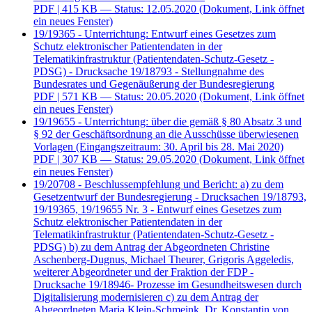
PDF
| 415 KB — Status: 12.05.2020
(Dokument, Link öffnet
ein neues Fenster)
19/19365 - Unterrichtung: Entwurf eines Gesetzes zum
Schutz elektronischer Patientendaten in der
Telematikinfrastruktur (Patientendaten-Schutz-Gesetz -
PDSG) - Drucksache 19/18793 - Stellungnahme des
Bundesrates und Gegenäußerung der Bundesregierung
PDF
| 571 KB — Status: 20.05.2020
(Dokument, Link öffnet
ein neues Fenster)
19/19655 - Unterrichtung: über die gemäß § 80 Absatz 3 und
§ 92 der Geschäftsordnung an die Ausschüsse überwiesenen
Vorlagen (Eingangszeitraum: 30. April bis 28. Mai 2020)
PDF
| 307 KB — Status: 29.05.2020
(Dokument, Link öffnet
ein neues Fenster)
19/20708 - Beschlussempfehlung und Bericht: a) zu dem
Gesetzentwurf der Bundesregierung - Drucksachen 19/18793,
19/19365, 19/19655 Nr. 3 - Entwurf eines Gesetzes zum
Schutz elektronischer Patientendaten in der
Telematikinfrastruktur (Patientendaten-Schutz-Gesetz -
PDSG) b) zu dem Antrag der Abgeordneten Christine
Aschenberg-Dugnus, Michael Theurer, Grigoris Aggeledis,
weiterer Abgeordneter und der Fraktion der FDP -
Drucksache 19/18946- Prozesse im Gesundheitswesen durch
Digitalisierung modernisieren c) zu dem Antrag der
Abgeordneten Maria Klein-Schmeink, Dr. Konstantin von