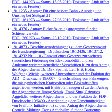
PDF
| 144 KB — Status: 15.05.2019
(Dokument, Link öffnet
ein neues Fenster)
19/11235 - Antrag: Für eine bessere Bahn - Ausstieg und
Umstieg bei Stuttgart 21
PDF
| 161 KB — Status: 27.06.2019
(Dokument, Link öffnet
ein neues Fenster)
19/14376 - Antrag: Elektrifizierungsprogramm für den
Schienenverkehr
PDF
| 260 KB — Status: 23.10.2019
(Dokument, Link öffnet
ein neues Fenster)
19/14873 - Beschlussempfehlung: a) zu dem Gesetzentwurf
der Bundesregierung - Drucksachen 19/13436, 19/13712,
19/14232 Nr. 1.10 - Entwurf eines Gesetzes zur weiteren
steuerlichen Förderung der Elektromobilität und zur
Änderung weiterer steuerlicher Vorschriften b) zu dem Antrag
der Abgeordneten Dr. Dirk Spaniel, Leif-Erik Holm,
Wolfgang Wiehle, weiterer Abgeordneter und der Fraktion der
AfD - Drucksache 19/6007 - Gleichstellung von Fahrzeugen,
die mit synthetischen Kraftstoffen oder Biokraftstoffen
angetrieben werden, mit Elektrofahrzeugen c) zu dem Antrag
der Abgeordneten Jimmy Schulz, Frank Sitta, Grigorios
Aggelidis, weiterer Abgeordneter und der Fraktion der FDP -
Drucksache 19/6490 - Anerkennung der Gemeinnützigkeit
von Freifunk-Initiativen d) zu dem Antrag der Abgeordneten
Cornelia Möhring, Doris Achelwilm, Simone Barrientos,