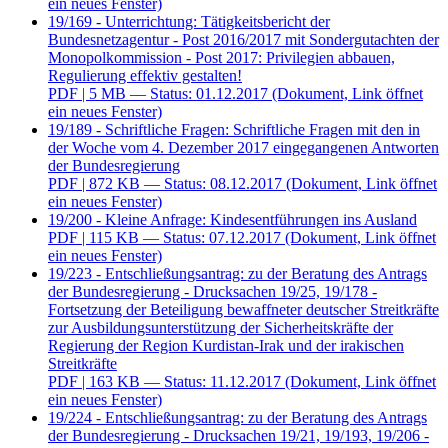
ein neues Fenster)
19/169 - Unterrichtung: Tätigkeitsbericht der
Bundesnetzagentur - Post 2016/2017 mit Sondergutachten der
Monopolkommission - Post 2017: Privilegien abbauen,
Regulierung effektiv gestalten!
PDF
| 5 MB — Status: 01.12.2017
(Dokument, Link öffnet
ein neues Fenster)
19/189 - Schriftliche Fragen: Schriftliche Fragen mit den in
der Woche vom 4. Dezember 2017 eingegangenen Antworten
der Bundesregierung
PDF
| 872 KB — Status: 08.12.2017
(Dokument, Link öffnet
ein neues Fenster)
19/200 - Kleine Anfrage: Kindesentführungen ins Ausland
PDF
| 115 KB — Status: 07.12.2017
(Dokument, Link öffnet
ein neues Fenster)
19/223 - Entschließungsantrag: zu der Beratung des Antrags
der Bundesregierung - Drucksachen 19/25, 19/178 -
Fortsetzung der Beteiligung bewaffneter deutscher Streitkräfte
zur Ausbildungsunterstützung der Sicherheitskräfte der
Regierung der Region Kurdistan-Irak und der irakischen
Streitkräfte
PDF
| 163 KB — Status: 11.12.2017
(Dokument, Link öffnet
ein neues Fenster)
19/224 - Entschließungsantrag: zu der Beratung des Antrags
der Bundesregierung - Drucksachen 19/21, 19/193, 19/206 -