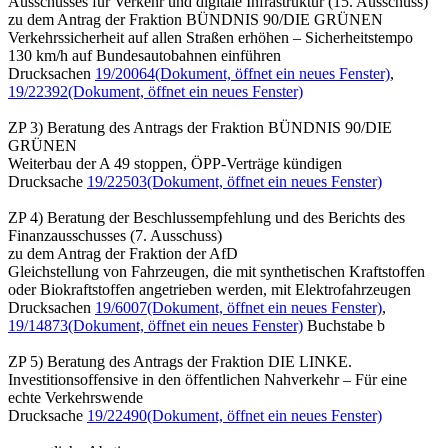
Ausschusses für Verkehr und digitale Infrastruktur (15. Ausschuss)
zu dem Antrag der Fraktion BÜNDNIS 90/DIE GRÜNEN
Verkehrssicherheit auf allen Straßen erhöhen – Sicherheitstempo
130 km/h auf Bundesautobahnen einführen
Drucksachen
19/20064
(Dokument, öffnet ein neues Fenster)
,
19/22392
(Dokument, öffnet ein neues Fenster)
ZP 3) Beratung des Antrags der Fraktion BÜNDNIS 90/DIE
GRÜNEN
Weiterbau der A 49 stoppen, ÖPP-Verträge kündigen
Drucksache
19/22503
(Dokument, öffnet ein neues Fenster)
ZP 4) Beratung der Beschlussempfehlung und des Berichts des
Finanzausschusses (7. Ausschuss)
zu dem Antrag der Fraktion der AfD
Gleichstellung von Fahrzeugen, die mit synthetischen Kraftstoffen
oder Biokraftstoffen angetrieben werden, mit Elektrofahrzeugen
Drucksachen
19/6007
(Dokument, öffnet ein neues Fenster)
,
19/14873
(Dokument, öffnet ein neues Fenster)
Buchstabe b
ZP 5) Beratung des Antrags der Fraktion DIE LINKE.
Investitionsoffensive in den öffentlichen Nahverkehr – Für eine
echte Verkehrswende
Drucksache
19/22490
(Dokument, öffnet ein neues Fenster)