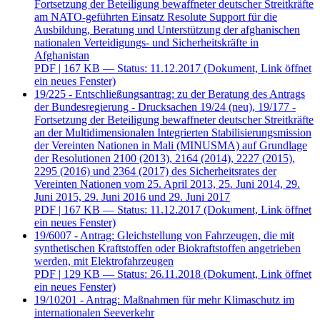
Fortsetzung der Beteiligung bewaffneter deutscher Streitkräfte
am NATO-geführten Einsatz Resolute Support für die
Ausbildung, Beratung und Unterstützung der afghanischen
nationalen Verteidigungs- und Sicherheitskräfte in
Afghanistan
PDF
| 167 KB — Status: 11.12.2017
(Dokument, Link öffnet
ein neues Fenster)
19/225 - Entschließungsantrag: zu der Beratung des Antrags
der Bundesregierung - Drucksachen 19/24 (neu), 19/177 -
Fortsetzung der Beteiligung bewaffneter deutscher Streitkräfte
an der Multidimensionalen Integrierten Stabilisierungsmission
der Vereinten Nationen in Mali (MINUSMA) auf Grundlage
der Resolutionen 2100 (2013), 2164 (2014), 2227 (2015),
2295 (2016) und 2364 (2017) des Sicherheitsrates der
Vereinten Nationen vom 25. April 2013, 25. Juni 2014, 29.
Juni 2015, 29. Juni 2016 und 29. Juni 2017
PDF
| 167 KB — Status: 11.12.2017
(Dokument, Link öffnet
ein neues Fenster)
19/6007 - Antrag: Gleichstellung von Fahrzeugen, die mit
synthetischen Kraftstoffen oder Biokraftstoffen angetrieben
werden, mit Elektrofahrzeugen
PDF
| 129 KB — Status: 26.11.2018
(Dokument, Link öffnet
ein neues Fenster)
19/10201 - Antrag: Maßnahmen für mehr Klimaschutz im
internationalen Seeverkehr