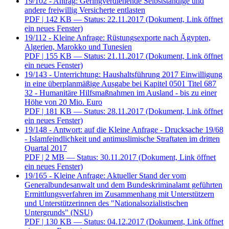
19/102 - Antrag: Geringverdienende Selbstständige und
andere freiwillig Versicherte entlasten
PDF
| 142 KB — Status: 22.11.2017
(Dokument, Link öffnet
ein neues Fenster)
19/112 - Kleine Anfrage: Rüstungsexporte nach Ägypten,
Algerien, Marokko und Tunesien
PDF
| 155 KB — Status: 21.11.2017
(Dokument, Link öffnet
ein neues Fenster)
19/143 - Unterrichtung: Haushaltsführung 2017 Einwilligung
in eine überplanmäßige Ausgabe bei Kapitel 0501 Titel 687
32 - Humanitäre Hilfsmaßnahmen im Ausland - bis zu einer
Höhe von 20 Mio. Euro
PDF
| 181 KB — Status: 28.11.2017
(Dokument, Link öffnet
ein neues Fenster)
19/148 - Antwort: auf die Kleine Anfrage - Drucksache 19/68
- Islamfeindlichkeit und antimuslimische Straftaten im dritten
Quartal 2017
PDF
| 2 MB — Status: 30.11.2017
(Dokument, Link öffnet
ein neues Fenster)
19/165 - Kleine Anfrage: Aktueller Stand der vom
Generalbundesanwalt und dem Bundeskriminalamt geführten
Ermittlungsverfahren im Zusammenhang mit Unterstützern
und Unterstützerinnen des "Nationalsozialistischen
Untergrunds" (NSU)
PDF
| 130 KB — Status: 04.12.2017
(Dokument, Link öffnet