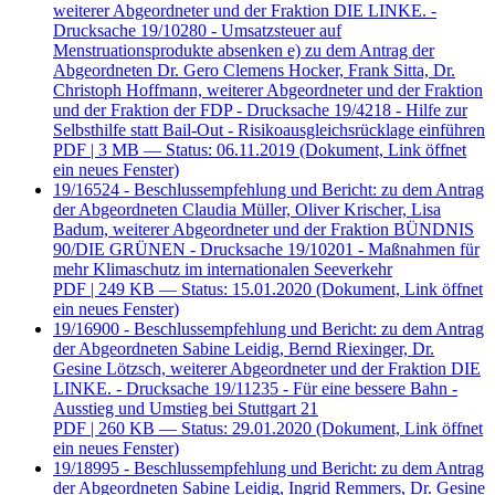
weiterer Abgeordneter und der Fraktion DIE LINKE. -
Drucksache 19/10280 - Umsatzsteuer auf
Menstruationsprodukte absenken e) zu dem Antrag der
Abgeordneten Dr. Gero Clemens Hocker, Frank Sitta, Dr.
Christoph Hoffmann, weiterer Abgeordneter und der Fraktion
und der Fraktion der FDP - Drucksache 19/4218 - Hilfe zur
Selbsthilfe statt Bail-Out - Risikoausgleichsrücklage einführen
PDF
| 3 MB — Status: 06.11.2019
(Dokument, Link öffnet
ein neues Fenster)
19/16524 - Beschlussempfehlung und Bericht: zu dem Antrag
der Abgeordneten Claudia Müller, Oliver Krischer, Lisa
Badum, weiterer Abgeordneter und der Fraktion BÜNDNIS
90/DIE GRÜNEN - Drucksache 19/10201 - Maßnahmen für
mehr Klimaschutz im internationalen Seeverkehr
PDF
| 249 KB — Status: 15.01.2020
(Dokument, Link öffnet
ein neues Fenster)
19/16900 - Beschlussempfehlung und Bericht: zu dem Antrag
der Abgeordneten Sabine Leidig, Bernd Riexinger, Dr.
Gesine Lötzsch, weiterer Abgeordneter und der Fraktion DIE
LINKE. - Drucksache 19/11235 - Für eine bessere Bahn -
Ausstieg und Umstieg bei Stuttgart 21
PDF
| 260 KB — Status: 29.01.2020
(Dokument, Link öffnet
ein neues Fenster)
19/18995 - Beschlussempfehlung und Bericht: zu dem Antrag
der Abgeordneten Sabine Leidig, Ingrid Remmers, Dr. Gesine