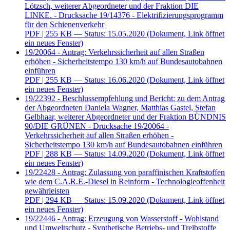
Lötzsch, weiterer Abgeordneter und der Fraktion DIE
LINKE. - Drucksache 19/14376 - Elektrifizierungsprogramm
für den Schienenverkehr
PDF
| 255 KB — Status: 15.05.2020
(Dokument, Link öffnet
ein neues Fenster)
19/20064 - Antrag: Verkehrssicherheit auf allen Straßen
erhöhen - Sicherheitstempo 130 km/h auf Bundesautobahnen
einführen
PDF
| 255 KB — Status: 16.06.2020
(Dokument, Link öffnet
ein neues Fenster)
19/22392 - Beschlussempfehlung und Bericht: zu dem Antrag
der Abgeordneten Daniela Wagner, Matthias Gastel, Stefan
Gelbhaar, weiterer Abgeordneter und der Fraktion BÜNDNIS
90/DIE GRÜNEN - Drucksache 19/20064 -
Verkehrssicherheit auf allen Straßen erhöhen -
Sicherheitstempo 130 km/h auf Bundesautobahnen einführen
PDF
| 288 KB — Status: 14.09.2020
(Dokument, Link öffnet
ein neues Fenster)
19/22428 - Antrag: Zulassung von paraffinischen Kraftstoffen
wie dem C.A.R.E.-Diesel in Reinform - Technologieoffenheit
gewährleisten
PDF
| 294 KB — Status: 15.09.2020
(Dokument, Link öffnet
ein neues Fenster)
19/22446 - Antrag: Erzeugung von Wasserstoff - Wohlstand
und Umweltschutz - Synthetische Betriebs- und Treibstoffe