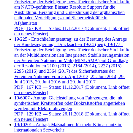
Fortsetzung der Beteiligung bewaffneter deutscher Streitkräfte
am NATO-geführten Einsatz Resolute Support für die
Ausbildung, Beratung und Unterstützung der afghanischen
nationalen Verteidigungs- und Sicherheitskräfte in
Afghanistan
PDF
| 167 KB — Status: 11.12.2017
(Dokument, Link öffnet
ein neues Fenster)
19/225 - Entschließungsantrag: zu der Beratung des Antrags
der Bundesregierung - Drucksachen 19/24 (neu), 19/177 -
Fortsetzung der Beteiligung bewaffneter deutscher Streitkräfte
an der Multidimensionalen Integrierten Stabilisierungsmission
der Vereinten Nationen in Mali (MINUSMA) auf Grundlage
der Resolutionen 2100 (2013), 2164 (2014), 2227 (2015),
2295 (2016) und 2364 (2017) des Sicherheitsrates der
Vereinten Nationen vom 25. April 2013, 25. Juni 2014, 29.
Juni 2015, 29. Juni 2016 und 29. Juni 2017
PDF
| 167 KB — Status: 11.12.2017
(Dokument, Link öffnet
ein neues Fenster)
19/6007 - Antrag: Gleichstellung von Fahrzeugen, die mit
synthetischen Kraftstoffen oder Biokraftstoffen angetrieben
werden, mit Elektrofahrzeugen
PDF
| 129 KB — Status: 26.11.2018
(Dokument, Link öffnet
ein neues Fenster)
19/10201 - Antrag: Maßnahmen für mehr Klimaschutz im
internationalen Seeverkehr