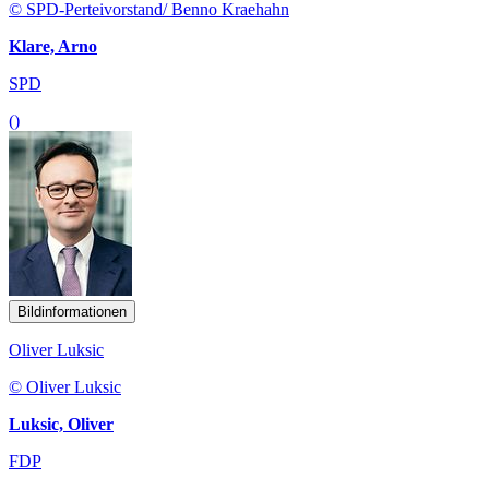
© SPD-Perteivorstand/ Benno Kraehahn
Klare, Arno
SPD
()
Bildinformationen
Oliver Luksic
© Oliver Luksic
Luksic, Oliver
FDP