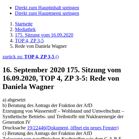
Direkt zum Hauptinhalt springen
Direkt zum Hauptmenü springen
Startseite
Mediathek
175. Sitzung vom 16.09.2020
TOP 4, ZP 3-5
Rede von Daniela Wagner
zurück zu:
TOP 4, ZP 3-5
()
16. September 2020
175. Sitzung vom
16.09.2020, TOP 4, ZP 3-5: Rede von
Daniela Wagner
a) abgesetzt
b) Beratung des Antrags der Fraktion der AfD
Erzeugung von Wasserstoff – Wohlstand und Umweltschutz –
Synthetische Betriebs- und Treibstoffe mit Nuklearenergie der
Generation IV
Drucksache
19/22446
(Dokument, öffnet ein neues Fenster)
c) Beratung des Antrags der Fraktion der AfD
Zulassung von paraffinischen Kraftstoffen wie dem C.A.R.E.-