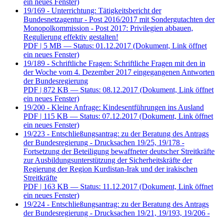
ein neues Fenster)
19/169 - Unterrichtung: Tätigkeitsbericht der
Bundesnetzagentur - Post 2016/2017 mit Sondergutachten der
Monopolkommission - Post 2017: Privilegien abbauen,
Regulierung effektiv gestalten!
PDF
| 5 MB — Status: 01.12.2017
(Dokument, Link öffnet
ein neues Fenster)
19/189 - Schriftliche Fragen: Schriftliche Fragen mit den in
der Woche vom 4. Dezember 2017 eingegangenen Antworten
der Bundesregierung
PDF
| 872 KB — Status: 08.12.2017
(Dokument, Link öffnet
ein neues Fenster)
19/200 - Kleine Anfrage: Kindesentführungen ins Ausland
PDF
| 115 KB — Status: 07.12.2017
(Dokument, Link öffnet
ein neues Fenster)
19/223 - Entschließungsantrag: zu der Beratung des Antrags
der Bundesregierung - Drucksachen 19/25, 19/178 -
Fortsetzung der Beteiligung bewaffneter deutscher Streitkräfte
zur Ausbildungsunterstützung der Sicherheitskräfte der
Regierung der Region Kurdistan-Irak und der irakischen
Streitkräfte
PDF
| 163 KB — Status: 11.12.2017
(Dokument, Link öffnet
ein neues Fenster)
19/224 - Entschließungsantrag: zu der Beratung des Antrags
der Bundesregierung - Drucksachen 19/21, 19/193, 19/206 -