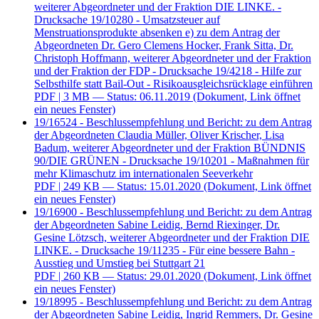
weiterer Abgeordneter und der Fraktion DIE LINKE. -
Drucksache 19/10280 - Umsatzsteuer auf
Menstruationsprodukte absenken e) zu dem Antrag der
Abgeordneten Dr. Gero Clemens Hocker, Frank Sitta, Dr.
Christoph Hoffmann, weiterer Abgeordneter und der Fraktion
und der Fraktion der FDP - Drucksache 19/4218 - Hilfe zur
Selbsthilfe statt Bail-Out - Risikoausgleichsrücklage einführen
PDF
| 3 MB — Status: 06.11.2019
(Dokument, Link öffnet
ein neues Fenster)
19/16524 - Beschlussempfehlung und Bericht: zu dem Antrag
der Abgeordneten Claudia Müller, Oliver Krischer, Lisa
Badum, weiterer Abgeordneter und der Fraktion BÜNDNIS
90/DIE GRÜNEN - Drucksache 19/10201 - Maßnahmen für
mehr Klimaschutz im internationalen Seeverkehr
PDF
| 249 KB — Status: 15.01.2020
(Dokument, Link öffnet
ein neues Fenster)
19/16900 - Beschlussempfehlung und Bericht: zu dem Antrag
der Abgeordneten Sabine Leidig, Bernd Riexinger, Dr.
Gesine Lötzsch, weiterer Abgeordneter und der Fraktion DIE
LINKE. - Drucksache 19/11235 - Für eine bessere Bahn -
Ausstieg und Umstieg bei Stuttgart 21
PDF
| 260 KB — Status: 29.01.2020
(Dokument, Link öffnet
ein neues Fenster)
19/18995 - Beschlussempfehlung und Bericht: zu dem Antrag
der Abgeordneten Sabine Leidig, Ingrid Remmers, Dr. Gesine