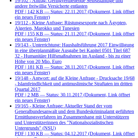
19/102 - Antrag: Geringverdienende Selbstständige und
andere freiwillig Versicherte entlasten
PDF
| 142 KB — Status: 22.11.2017
(Dokument, Link öffnet
ein neues Fenster)
19/112 - Kleine Anfrage: Rüstungsexporte nach Ägypten,
Algerien, Marokko und Tunesien
PDF
| 155 KB — Status: 21.11.2017
(Dokument, Link öffnet
ein neues Fenster)
19/143 - Unterrichtung: Haushaltsführung 2017 Einwilligung
in eine überplanmäßige Ausgabe bei Kapitel 0501 Titel 687
32 - Humanitäre Hilfsmaßnahmen im Ausland - bis zu einer
Höhe von 20 Mio. Euro
PDF
| 181 KB — Status: 28.11.2017
(Dokument, Link öffnet
ein neues Fenster)
19/148 - Antwort: auf die Kleine Anfrage - Drucksache 19/68
- Islamfeindlichkeit und antimuslimische Straftaten im dritten
Quartal 2017
PDF
| 2 MB — Status: 30.11.2017
(Dokument, Link öffnet
ein neues Fenster)
19/165 - Kleine Anfrage: Aktueller Stand der vom
Generalbundesanwalt und dem Bundeskriminalamt geführten
Ermittlungsverfahren im Zusammenhang mit Unterstützern
und Unterstützerinnen des "Nationalsozialistischen
Untergrunds" (NSU)
PDF
| 130 KB — Status: 04.12.2017
(Dokument, Link öffnet