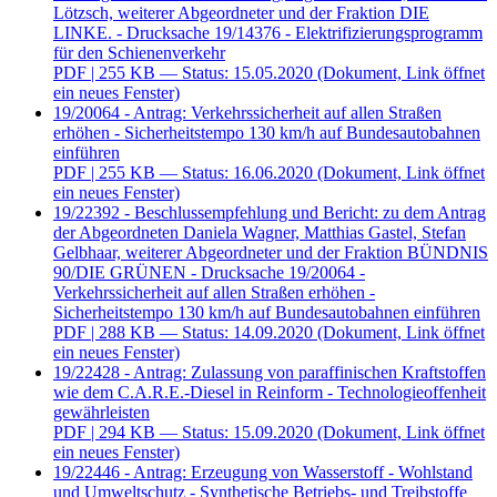
Lötzsch, weiterer Abgeordneter und der Fraktion DIE
LINKE. - Drucksache 19/14376 - Elektrifizierungsprogramm
für den Schienenverkehr
PDF
| 255 KB — Status: 15.05.2020
(Dokument, Link öffnet
ein neues Fenster)
19/20064 - Antrag: Verkehrssicherheit auf allen Straßen
erhöhen - Sicherheitstempo 130 km/h auf Bundesautobahnen
einführen
PDF
| 255 KB — Status: 16.06.2020
(Dokument, Link öffnet
ein neues Fenster)
19/22392 - Beschlussempfehlung und Bericht: zu dem Antrag
der Abgeordneten Daniela Wagner, Matthias Gastel, Stefan
Gelbhaar, weiterer Abgeordneter und der Fraktion BÜNDNIS
90/DIE GRÜNEN - Drucksache 19/20064 -
Verkehrssicherheit auf allen Straßen erhöhen -
Sicherheitstempo 130 km/h auf Bundesautobahnen einführen
PDF
| 288 KB — Status: 14.09.2020
(Dokument, Link öffnet
ein neues Fenster)
19/22428 - Antrag: Zulassung von paraffinischen Kraftstoffen
wie dem C.A.R.E.-Diesel in Reinform - Technologieoffenheit
gewährleisten
PDF
| 294 KB — Status: 15.09.2020
(Dokument, Link öffnet
ein neues Fenster)
19/22446 - Antrag: Erzeugung von Wasserstoff - Wohlstand
und Umweltschutz - Synthetische Betriebs- und Treibstoffe