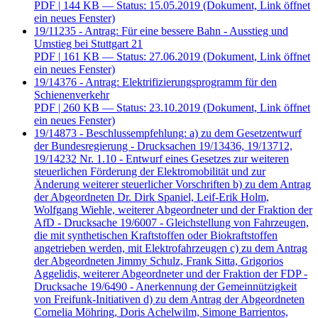
PDF
| 144 KB — Status: 15.05.2019
(Dokument, Link öffnet
ein neues Fenster)
19/11235 - Antrag: Für eine bessere Bahn - Ausstieg und
Umstieg bei Stuttgart 21
PDF
| 161 KB — Status: 27.06.2019
(Dokument, Link öffnet
ein neues Fenster)
19/14376 - Antrag: Elektrifizierungsprogramm für den
Schienenverkehr
PDF
| 260 KB — Status: 23.10.2019
(Dokument, Link öffnet
ein neues Fenster)
19/14873 - Beschlussempfehlung: a) zu dem Gesetzentwurf
der Bundesregierung - Drucksachen 19/13436, 19/13712,
19/14232 Nr. 1.10 - Entwurf eines Gesetzes zur weiteren
steuerlichen Förderung der Elektromobilität und zur
Änderung weiterer steuerlicher Vorschriften b) zu dem Antrag
der Abgeordneten Dr. Dirk Spaniel, Leif-Erik Holm,
Wolfgang Wiehle, weiterer Abgeordneter und der Fraktion der
AfD - Drucksache 19/6007 - Gleichstellung von Fahrzeugen,
die mit synthetischen Kraftstoffen oder Biokraftstoffen
angetrieben werden, mit Elektrofahrzeugen c) zu dem Antrag
der Abgeordneten Jimmy Schulz, Frank Sitta, Grigorios
Aggelidis, weiterer Abgeordneter und der Fraktion der FDP -
Drucksache 19/6490 - Anerkennung der Gemeinnützigkeit
von Freifunk-Initiativen d) zu dem Antrag der Abgeordneten
Cornelia Möhring, Doris Achelwilm, Simone Barrientos,