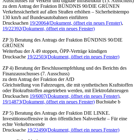
Ausschusses für Verkehr und digitale Infrastruktur (15. Ausschuss)
zu dem Antrag der Fraktion BÜNDNIS 90/DIE GRÜNEN
Verkehrssicherheit auf allen Straßen erhöhen – Sicherheitstempo
130 km/h auf Bundesautobahnen einführen
Drucksachen
19/20064
(Dokument, öffnet ein neues Fenster)
,
19/22392
(Dokument, öffnet ein neues Fenster)
ZP 3) Beratung des Antrags der Fraktion BÜNDNIS 90/DIE
GRÜNEN
Weiterbau der A 49 stoppen, ÖPP-Verträge kündigen
Drucksache
19/22503
(Dokument, öffnet ein neues Fenster)
ZP 4) Beratung der Beschlussempfehlung und des Berichts des
Finanzausschusses (7. Ausschuss)
zu dem Antrag der Fraktion der AfD
Gleichstellung von Fahrzeugen, die mit synthetischen Kraftstoffen
oder Biokraftstoffen angetrieben werden, mit Elektrofahrzeugen
Drucksachen
19/6007
(Dokument, öffnet ein neues Fenster)
,
19/14873
(Dokument, öffnet ein neues Fenster)
Buchstabe b
ZP 5) Beratung des Antrags der Fraktion DIE LINKE.
Investitionsoffensive in den öffentlichen Nahverkehr – Für eine
echte Verkehrswende
Drucksache
19/22490
(Dokument, öffnet ein neues Fenster)