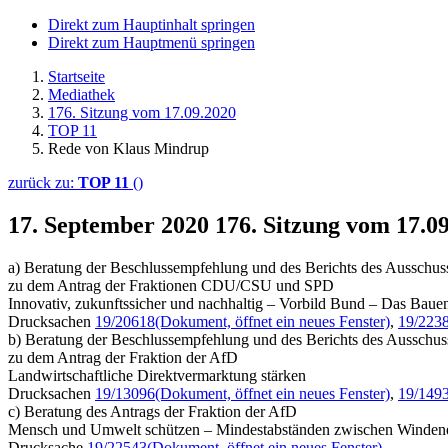
Direkt zum Hauptinhalt springen
Direkt zum Hauptmenü springen
Startseite
Mediathek
176. Sitzung vom 17.09.2020
TOP 11
Rede von Klaus Mindrup
zurück zu:
TOP 11
()
17. September 2020
176. Sitzung vom 17.0
a) Beratung der Beschlussempfehlung und des Berichts des Ausschu
zu dem Antrag der Fraktionen CDU/CSU und SPD
Innovativ, zukunftssicher und nachhaltig – Vorbild Bund – Das Baue
Drucksachen
19/20618
(Dokument, öffnet ein neues Fenster)
,
19/223
b) Beratung der Beschlussempfehlung und des Berichts des Ausschus
zu dem Antrag der Fraktion der AfD
Landwirtschaftliche Direktvermarktung stärken
Drucksachen
19/13096
(Dokument, öffnet ein neues Fenster)
,
19/149
c) Beratung des Antrags der Fraktion der AfD
Mensch und Umwelt schützen – Mindestabständen zwischen Windener
Drucksache
19/22543
(Dokument, öffnet ein neues Fenster)