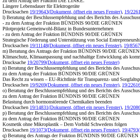
zu dem Antrag der Fraktion DIE LINKE.
Längere Lebensdauer für Elektrogeräte
Drucksachen
19/19643
(Dokument, öffnet ein neues Fenster)
,
19/226
l) Beratung der Beschlussempfehlung und des Berichts des Ausschusse
- zu dem Antrag der Fraktion BÜNDNIS 90/DIE GRÜNEN
Pilotprojekt Gemeinwohl-Bilanz in Bundesunternehmen
- zu dem Antrag der Fraktion BÜNDNIS 90/DIE GRÜNEN
Strategische Förderung und Unterstützung von Social Entrepreneursh
Drucksachen
19/11148
(Dokument, öffnet ein neues Fenster)
,
19/8567
m) Beratung des Antrags der Fraktion BÜNDNIS 90/DIE GRÜNEN
Klimaschutz, Klimaanpassung und nachhaltige Entwicklung als kom
Drucksache
19/20799
(Dokument, öffnet ein neues Fenster)
n) Beratung der Beschlussempfehlung und des Berichts des Ausschuss
zu dem Antrag der Fraktion BÜNDNIS 90/DIE GRÜNEN
Das Recht zu wissen – EU-Richtlinie für Transparenz- und Sorgfaltspf
Drucksachen
19/9269
(Dokument, öffnet ein neues Fenster)
,
19/2261
o) Beratung der Beschlussempfehlung und des Berichts des Ausschuss
zu dem Antrag der Fraktion BÜNDNIS 90/DIE GRÜNEN
Belastung durch hormonstörende Chemikalien beenden
Drucksachen
19/14831
(Dokument, öffnet ein neues Fenster)
,
19/208
p) Beratung der Beschlussempfehlung und des Berichts des Ausschuss
zu dem Antrag der Fraktion BÜNDNIS 90/DIE GRÜNEN
Kosmetik ohne Mikroplastik – Dem Vorbild Schwedens folgen
Drucksachen
19/1073
(Dokument, öffnet ein neues Fenster)
,
19/4793
q) Beratung des Antrags der Fraktion BÜNDNIS 90/DIE GRÜNEN