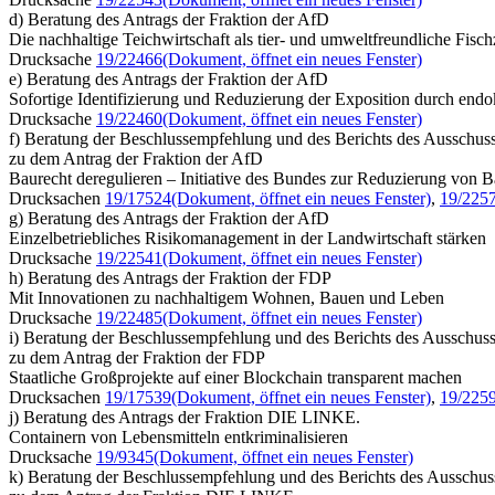
d) Beratung des Antrags der Fraktion der AfD
Die nachhaltige Teichwirtschaft als tier- und umweltfreundliche Fisch
Drucksache
19/22466
(Dokument, öffnet ein neues Fenster)
e) Beratung des Antrags der Fraktion der AfD
Sofortige Identifizierung und Reduzierung der Exposition durch endok
Drucksache
19/22460
(Dokument, öffnet ein neues Fenster)
f) Beratung der Beschlussempfehlung und des Berichts des Ausschu
zu dem Antrag der Fraktion der AfD
Baurecht deregulieren – Initiative des Bundes zur Reduzierung von 
Drucksachen
19/17524
(Dokument, öffnet ein neues Fenster)
,
19/225
g) Beratung des Antrags der Fraktion der AfD
Einzelbetriebliches Risikomanagement in der Landwirtschaft stärken
Drucksache
19/22541
(Dokument, öffnet ein neues Fenster)
h) Beratung des Antrags der Fraktion der FDP
Mit Innovationen zu nachhaltigem Wohnen, Bauen und Leben
Drucksache
19/22485
(Dokument, öffnet ein neues Fenster)
i) Beratung der Beschlussempfehlung und des Berichts des Ausschu
zu dem Antrag der Fraktion der FDP
Staatliche Großprojekte auf einer Blockchain transparent machen
Drucksachen
19/17539
(Dokument, öffnet ein neues Fenster)
,
19/225
j) Beratung des Antrags der Fraktion DIE LINKE.
Containern von Lebensmitteln entkriminalisieren
Drucksache
19/9345
(Dokument, öffnet ein neues Fenster)
k) Beratung der Beschlussempfehlung und des Berichts des Ausschuss