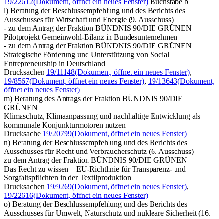
19/22612
(Dokument, öffnet ein neues Fenster)
Buchstabe b
l) Beratung der Beschlussempfehlung und des Berichts des
Ausschusses für Wirtschaft und Energie (9. Ausschuss)
- zu dem Antrag der Fraktion BÜNDNIS 90/DIE GRÜNEN
Pilotprojekt Gemeinwohl-Bilanz in Bundesunternehmen
- zu dem Antrag der Fraktion BÜNDNIS 90/DIE GRÜNEN
Strategische Förderung und Unterstützung von Social
Entrepreneurship in Deutschland
Drucksachen
19/11148
(Dokument, öffnet ein neues Fenster)
,
19/8567
(Dokument, öffnet ein neues Fenster)
,
19/13643
(Dokument,
öffnet ein neues Fenster)
m) Beratung des Antrags der Fraktion BÜNDNIS 90/DIE
GRÜNEN
Klimaschutz, Klimaanpassung und nachhaltige Entwicklung als
kommunale Konjunkturmotoren nutzen
Drucksache
19/20799
(Dokument, öffnet ein neues Fenster)
n) Beratung der Beschlussempfehlung und des Berichts des
Ausschusses für Recht und Verbraucherschutz (6. Ausschuss)
zu dem Antrag der Fraktion BÜNDNIS 90/DIE GRÜNEN
Das Recht zu wissen – EU-Richtlinie für Transparenz- und
Sorgfaltspflichten in der Textilproduktion
Drucksachen
19/9269
(Dokument, öffnet ein neues Fenster)
,
19/22616
(Dokument, öffnet ein neues Fenster)
o) Beratung der Beschlussempfehlung und des Berichts des
Ausschusses für Umwelt, Naturschutz und nukleare Sicherheit (16.