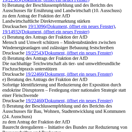
b) Beratung der Beschlussempfehlung und des Berichts des
Ausschusses für Ernährung und Landwirtschaft (10. Ausschuss)
zu dem Antrag der Fraktion der AfD
Landwirtschaftliche Direktvermarktung stärken
Drucksachen
19/13096
(Dokument, öffnet ein neues Fenster)
,
19/14932
(Dokument, öffnet ein neues Fenster)
c) Beratung des Antrags der Fraktion der AfD
Mensch und Umwelt schützen – Mindestabständen zwischen
Windenergieanlagen und zulässiger Bebauung festschreiben
Drucksache
19/22543
(Dokument, öffnet ein neues Fenster)
d) Beratung des Antrags der Fraktion der AfD
Die nachhaltige Teichwirtschaft als tier- und umweltfreundliche
Fischzuchtpraxis unterstützen
Drucksache
19/22466
(Dokument, öffnet ein neues Fenster)
e) Beratung des Antrags der Fraktion der AfD
Sofortige Identifizierung und Reduzierung der Exposition durch
endokrine Disruptoren – Festlegung einer nationalen Strategie statt
einer Fleischwende
Drucksache
19/22460
(Dokument, öffnet ein neues Fenster)
f) Beratung der Beschlussempfehlung und des Berichts des
Ausschusses für Bau, Wohnen, Stadtentwicklung und Kommunen
(24. Ausschuss)
zu dem Antrag der Fraktion der AfD
Baurecht deregulieren – Initiative des Bundes zur Reduzierung von