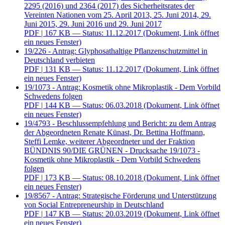
2295 (2016) und 2364 (2017) des Sicherheitsrates der
Vereinten Nationen vom 25. April 2013, 25. Juni 2014, 29.
Juni 2015, 29. Juni 2016 und 29. Juni 2017
PDF
| 167 KB — Status: 11.12.2017
(Dokument, Link öffnet
ein neues Fenster)
19/226 - Antrag: Glyphosathaltige Pflanzenschutzmittel in
Deutschland verbieten
PDF
| 131 KB — Status: 11.12.2017
(Dokument, Link öffnet
ein neues Fenster)
19/1073 - Antrag: Kosmetik ohne Mikroplastik - Dem Vorbild
Schwedens folgen
PDF
| 144 KB — Status: 06.03.2018
(Dokument, Link öffnet
ein neues Fenster)
19/4793 - Beschlussempfehlung und Bericht: zu dem Antrag
der Abgeordneten Renate Künast, Dr. Bettina Hoffmann,
Steffi Lemke, weiterer Abgeordneter und der Fraktion
BÜNDNIS 90/DIE GRÜNEN - Drucksache 19/1073 -
Kosmetik ohne Mikroplastik - Dem Vorbild Schwedens
folgen
PDF
| 173 KB — Status: 08.10.2018
(Dokument, Link öffnet
ein neues Fenster)
19/8567 - Antrag: Strategische Förderung und Unterstützung
von Social Entrepreneurship in Deutschland
PDF
| 147 KB — Status: 20.03.2019
(Dokument, Link öffnet
ein neues Fenster)