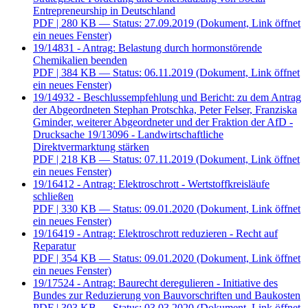
Entrepreneurship in Deutschland
PDF
| 280 KB — Status: 27.09.2019
(Dokument, Link öffnet
ein neues Fenster)
19/14831 - Antrag: Belastung durch hormonstörende
Chemikalien beenden
PDF
| 384 KB — Status: 06.11.2019
(Dokument, Link öffnet
ein neues Fenster)
19/14932 - Beschlussempfehlung und Bericht: zu dem Antrag
der Abgeordneten Stephan Protschka, Peter Felser, Franziska
Gminder, weiterer Abgeordneter und der Fraktion der AfD -
Drucksache 19/13096 - Landwirtschaftliche
Direktvermarktung stärken
PDF
| 218 KB — Status: 07.11.2019
(Dokument, Link öffnet
ein neues Fenster)
19/16412 - Antrag: Elektroschrott - Wertstoffkreisläufe
schließen
PDF
| 330 KB — Status: 09.01.2020
(Dokument, Link öffnet
ein neues Fenster)
19/16419 - Antrag: Elektroschrott reduzieren - Recht auf
Reparatur
PDF
| 354 KB — Status: 09.01.2020
(Dokument, Link öffnet
ein neues Fenster)
19/17524 - Antrag: Baurecht deregulieren - Initiative des
Bundes zur Reduzierung von Bauvorschriften und Baukosten
PDF
| 303 KB — Status: 03.03.2020
(Dokument, Link öffnet