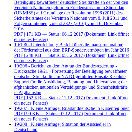
Beteiligung bewaffneter deutscher Streitkräfte an der von den
Vereinten Nationen geführten Friedensmission in Südsudan
(UNMISS) auf Grundlage der Resolution 1996 (2011) des
Sicherheitsrates der Vereinten Nationen vom 8. Juli 2011 und
Folgeresolutionen, zuletzt 2327 (2016) vom 16. Dezember
2016
PDF
| 171 KB — Status: 06.12.2017
(Dokument, Link öffnet
ein neues Fenster)
19/196 - Unterrichtung: Bericht über die Inanspruchnahme
der Fördermittel aus dem ERP-Sondervermögen im Jahr 2016
PDF
| 248 KB — Status: 05.12.2017
(Dokument, Link öffnet
ein neues Fenster)
19/206 - Bericht: zu dem Antrag der Bundesregierung -
Drucksache 19/21 - Fortsetzung der Beteiligung bewaffneter
deutscher Streitkräfte am NATO-geführten Einsatz Resolute
Support für die Ausbildung, Beratung und Unterstützung der
afghanischen nationalen Verteidigungs- und Sicherheitskräfte
in Afghanistan
PDF
| 152 KB — Status: 11.12.2017
(Dokument, Link öffnet
ein neues Fenster)
19/207 - Kleine Anfrage: Russlanddeutsche in Krisenregionen
PDF
| 99 KB — Status: 07.12.2017
(Dokument, Link öffnet
ein neues Fenster)
19/208 - Kleine Anfrage: Situation der Aussiedler in
Deutschland