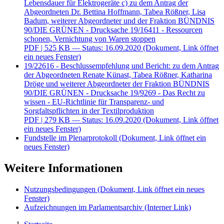
Lebensdauer für Elektrogeräte c) zu dem Antrag der
Abgeordneten Dr. Bettina Hoffmann, Tabea Rößner, Lisa
Badum, weiterer Abgeordneter und der Fraktion BÜNDNIS
90/DIE GRÜNEN - Drucksache 19/16411 - Ressourcen
schonen, Vernichtung von Waren stoppen
PDF
| 525 KB — Status: 16.09.2020
(Dokument, Link öffnet
ein neues Fenster)
19/22616 - Beschlussempfehlung und Bericht: zu dem Antrag
der Abgeordneten Renate Künast, Tabea Rößner, Katharina
Dröge und weiterer Abgeordneter der Fraktion BÜNDNIS
90/DIE GRÜNEN - Drucksache 19/9269 - Das Recht zu
wissen - EU-Richtlinie für Transparenz- und
Sorgfaltspflichten in der Textilproduktion
PDF
| 279 KB — Status: 16.09.2020
(Dokument, Link öffnet
ein neues Fenster)
Fundstelle im Plenarprotokoll
(Dokument, Link öffnet ein
neues Fenster)
Weitere Informationen
Nutzungsbedingungen
(Dokument, Link öffnet ein neues
Fenster)
Aufzeichnungen im Parlamentsarchiv
(Interner Link)