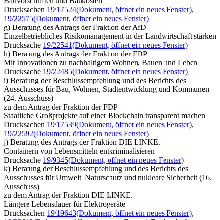
Bauvorschriften und Baukosten
Drucksachen
19/17524
(Dokument, öffnet ein neues Fenster)
,
19/22575
(Dokument, öffnet ein neues Fenster)
g) Beratung des Antrags der Fraktion der AfD
Einzelbetriebliches Risikomanagement in der Landwirtschaft stärken
Drucksache
19/22541
(Dokument, öffnet ein neues Fenster)
h) Beratung des Antrags der Fraktion der FDP
Mit Innovationen zu nachhaltigem Wohnen, Bauen und Leben
Drucksache
19/22485
(Dokument, öffnet ein neues Fenster)
i) Beratung der Beschlussempfehlung und des Berichts des
Ausschusses für Bau, Wohnen, Stadtentwicklung und Kommunen
(24. Ausschuss)
zu dem Antrag der Fraktion der FDP
Staatliche Großprojekte auf einer Blockchain transparent machen
Drucksachen
19/17539
(Dokument, öffnet ein neues Fenster)
,
19/22592
(Dokument, öffnet ein neues Fenster)
j) Beratung des Antrags der Fraktion DIE LINKE.
Containern von Lebensmitteln entkriminalisieren
Drucksache
19/9345
(Dokument, öffnet ein neues Fenster)
k) Beratung der Beschlussempfehlung und des Berichts des
Ausschusses für Umwelt, Naturschutz und nukleare Sicherheit (16.
Ausschuss)
zu dem Antrag der Fraktion DIE LINKE.
Längere Lebensdauer für Elektrogeräte
Drucksachen
19/19643
(Dokument, öffnet ein neues Fenster)
,