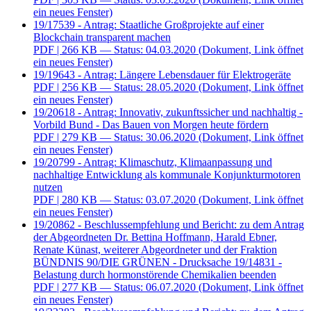
ein neues Fenster)
19/17539 - Antrag: Staatliche Großprojekte auf einer
Blockchain transparent machen
PDF
| 266 KB — Status: 04.03.2020
(Dokument, Link öffnet
ein neues Fenster)
19/19643 - Antrag: Längere Lebensdauer für Elektrogeräte
PDF
| 256 KB — Status: 28.05.2020
(Dokument, Link öffnet
ein neues Fenster)
19/20618 - Antrag: Innovativ, zukunftssicher und nachhaltig -
Vorbild Bund - Das Bauen von Morgen heute fördern
PDF
| 279 KB — Status: 30.06.2020
(Dokument, Link öffnet
ein neues Fenster)
19/20799 - Antrag: Klimaschutz, Klimaanpassung und
nachhaltige Entwicklung als kommunale Konjunkturmotoren
nutzen
PDF
| 280 KB — Status: 03.07.2020
(Dokument, Link öffnet
ein neues Fenster)
19/20862 - Beschlussempfehlung und Bericht: zu dem Antrag
der Abgeordneten Dr. Bettina Hoffmann, Harald Ebner,
Renate Künast, weiterer Abgeordneter und der Fraktion
BÜNDNIS 90/DIE GRÜNEN - Drucksache 19/14831 -
Belastung durch hormonstörende Chemikalien beenden
PDF
| 277 KB — Status: 06.07.2020
(Dokument, Link öffnet
ein neues Fenster)