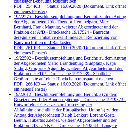
zulässiger Bebauung festschreiben
PDF
| 254 KB — Status: 16.09.2020
(Dokument, Link öffnet
ein neues Fenster)
19/22575 - Beschlussempfehlung und Bericht: zu dem Antrag
der Abgeordneten Udo Theodor Hemmelgarn, Marc
Bernhard, Frank Magnitz, weiterer Abgeordneter und der
Fraktion der AfD - Drucksache 19/17524 - Baurecht
deregulieren - Initiative des Bundes zur Reduzierung von
Bauvorschriften und Baukosten
PDF
| 261 KB — Status: 16.09.2020
(Dokument, Link öffnet
ein neues Fenster)
19/22592 - Beschlussempfehlung und Bericht: zu dem Antrag
der Abgeordneten Mario Brandenburg (Südpfalz), Katja
Suding, Grigorios Aggelidis, weiterer Abgeordneter und der
Fraktion der FDP - Drucksache 19/17539 - Staatliche
Großprojekte auf einer Blockchain transparent machen
PDF
| 266 KB — Status: 16.09.2020
(Dokument, Link öffnet
ein neues Fenster)
19/22612 - Beschlussempfehlung und Bericht: a) zu dem
Gesetzentwurf der Bundesregierung - Drucksache 19/19373 -
Entwurf eines Gesetzes zur Umsetzung der
Abfallrahmenrichtlinie der Europäischen Union b) zu dem
Antrag der Abgeordneten Ralph Lenkert, Lorenz Gösta
Beutin, Hubertus Zdebel, weiterer Abgeordneter und der
Fraktion DIE LINKE. - Drucksache 19/19643 - Längere