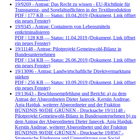
19/9269 - Antrag: Das Recht zu wissen - EU-Richtlinie für
Transparenz- und Sorgfaltspflichten in der Textilproduktion
PDF
| 177 KB — Status: 10.04.2019
(Dokument, Link öffnet
ein neues Fenster)
19/9345 - Antrag: Containern von Lebensmitteln
entkriminalisieren
PDF
| 128 KB — Status: 11.04.2019
(Dokument, Link öffnet
ein neues Fenster)
19/11148 - Antrag: Pilotprojekt Gemeinwohl-Bilanz in
Bundesunternehmen
PDF
| 134 KB — Status: 26.06.2019
(Dokument, Link öffnet
ein neues Fenster)
19/13096 - Antrag: Landwirtschaftliche Direktvermarktung
stärken
PDF
| 256 KB — Status: 10.09.2019
(Dokument, Link öffnet
ein neues Fenster)
19/13643 - Beschlussempfehlung und Bericht: a) zu dem
Antrag der Abgeordneten Dieter Janecek, Kerstin Andreae,
Anja Hajduk, weiterer Abgeordneter und der Fraktion
BÜNDNIS 90/DIE GRÜNEN - Drucksache 19/11148 -
Pilotprojekt Gemeinwohl-Bilanz in Bundesunternehmen b) zu
dem Antrag der Abgeordneten Dieter Janecek, Anja Hajduk,
Kerstin Andreae, weiterer Abgeordneter und der Fraktion
BÜNDNIS 90/DIE GRÜNEN - Drucksache 19/8567 -
Strategische Förderung und Unterstützung von Social