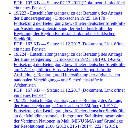
PDF
| 102 KB — Status: 07.12.2017
(Dokument, Link öffnet
ein neues Fenster)
19/223 - Entschließungsantrag: zu der Beratung des Antrags
der Bundesregierung - Drucksachen 19/25, 19/178 -
Fortsetzung der Beteiligung bewaffneter deutscher Streitkräfte
zur Ausbildungsunterstützung der Sicherheitskräfte der
Regierung der Region Kurdistan-Irak und der irakischen
Streitkräfte
PDF
| 163 KB — Status: 11.12.2017
(Dokument, Link öffnet
ein neues Fenster)
19/224 - Entschließungsantrag: zu der Beratung des Antrags
der Bundesregierung - Drucksachen 19/21, 19/193, 19/206 -
Fortsetzung der Beteiligung bewaffneter deutscher Streitkräfte
am NATO-geführten Einsatz Resolute Support für die
Ausbildung, Beratung und Unterstützung der afghanischen
nationalen Verteidigungs- und Sicherheitskräfte in
Afghanistan
PDF
| 167 KB — Status: 11.12.2017
(Dokument, Link öffnet
ein neues Fenster)
19/225 - Entschließungsantrag: zu der Beratung des Antrags
der Bundesregierung - Drucksachen 19/24 (neu), 19/177 -
Fortsetzung der Beteiligung bewaffneter deutscher Streitkräfte
an der Multidimensionalen Integrierten Stabilisierungsmission
der Vereinten Nationen in Mali (MINUSMA) auf Grundlage
der Resolutionen 2100 (2013), 2164 (2014), 2227 (2015),