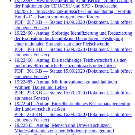
19/22383 - Beschlussempfehlung und Bericht: zu dem Antrag
der Fraktionen der CDU/CSU und SPD - Drucksache
19/20618 - Innovativ, zukunftssicher und nachhaltig - Vorbild
Bund - Das Bauen von morgen heute fördern
PDF
| 287 KB — Status: 14.09.2020
(Dokument, Link öffnet
ein neues Fenster)
19/22460 - Antrag: Sofortige Identifizierung und Reduzierung
der Exposition durch endokrine Disruptoren - Festlegung
einer nationalen Strategie statt einer Fleischwende
PDF
| 303 KB — Status: 15.09.2020
(Dokument, Link öffnet
ein neues Fenster)
19/22466 - Antrag: Die nachhaltige Teichwirtschaft als tier-
und umweltfreundliche Fischzuchtpraxis unterstützen
PDF
| 301 KB — Status: 15.09.2020
(Dokument, Link öffnet
ein neues Fenster)
19/22485 - Antrag: Mit Innovationen zu nachhaltigem
Wohnen, Bauen und Leben
PDF
| 253 KB — Status: 15.09.2020
(Dokument, Link öffnet
ein neues Fenster)
19/22541 - Antrag: Einzelbetriebliches Risikomanagement in
der Landwirtschaft stärken
PDF
| 270 KB — Status: 16.09.2020
(Dokument, Link öffnet
ein neues Fenster)
19/22543 - Antrag: Mensch und Umwelt schützen -
Mindestabstände zwischen Windenergieanlagen und