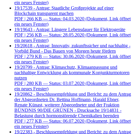
ein neues Fenster)
19/17539 - Antrag: Staatliche Großprojekte auf einer
Blockchain transparent machen
PDF
| 266 KB — Status: 04.03.2020
(Dokument, Link öffnet
ein neues Fenster)
19/19643 - Antrag: Längere Lebensdauer für Elektrogeräte
PDF
| 256 KB — Status: 28.05.2020
(Dokument, Link öffnet
ein neues Fenster)
19/20618 - Antrag: Innovativ, zukunftssicher und nachhaltig -
Vorbild Bund - Das Bauen von Morgen heute fördern
PDF
| 279 KB — Status: 30.06.2020
(Dokument, Link öffnet
ein neues Fenster)
19/20799 - Antrag: Klimaschutz, Klimaanpassung und
nachhaltige Entwicklung als kommunale Konjunkturmotoren
nutzen
PDF
| 280 KB — Status: 03.07.2020
(Dokument, Link öffnet
ein neues Fenster)
19/20862 - Beschlussempfehlung und Bericht: zu dem Antrag
der Abgeordneten Dr. Bettina Hoffmann, Harald Ebner,
Renate Künast, weiterer Abgeordneter und der Fraktion
BÜNDNIS 90/DIE GRÜNEN - Drucksache 19/14831 -
Belastung durch hormonstörende Chemikalien beenden
PDF
| 277 KB — Status: 06.07.2020
(Dokument, Link öffnet
ein neues Fenster)
19/22383 - Beschlussempfehlung und Bericht: zu dem Antrag