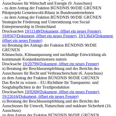
Ausschusses für Wirtschaft und Energie (9. Ausschuss)
- zu dem Antrag der Fraktion BÜNDNIS 90/DIE GRÜNEN
Pilotprojekt Gemeinwohl-Bilanz in Bundesunternehmen
- zu dem Antrag der Fraktion BÜNDNIS 90/DIE GRÜNEN
Strategische Förderung und Unterstützung von Social
Entrepreneurship in Deutschland
Drucksachen
19/11148
(Dokument, öffnet ein neues Fenster)
,
19/8567
(Dokument, öffnet ein neues Fenster)
,
19/13643
(Dokument,
öffnet ein neues Fenster)
m) Beratung des Antrags der Fraktion BÜNDNIS 90/DIE
GRÜNEN
Klimaschutz, Klimaanpassung und nachhaltige Entwicklung als
kommunale Konjunkturmotoren nutzen
Drucksache
19/20799
(Dokument, öffnet ein neues Fenster)
n) Beratung der Beschlussempfehlung und des Berichts des
Ausschusses für Recht und Verbraucherschutz (6. Ausschuss)
zu dem Antrag der Fraktion BÜNDNIS 90/DIE GRÜNEN
Das Recht zu wissen – EU-Richtlinie für Transparenz- und
Sorgfaltspflichten in der Textilproduktion
Drucksachen
19/9269
(Dokument, öffnet ein neues Fenster)
,
19/22616
(Dokument, öffnet ein neues Fenster)
o) Beratung der Beschlussempfehlung und des Berichts des
Ausschusses für Umwelt, Naturschutz und nukleare Sicherheit (16.
Ausschuss)
zu dem Antrag der Fraktion BÜNDNIS 90/DIE GRÜNEN