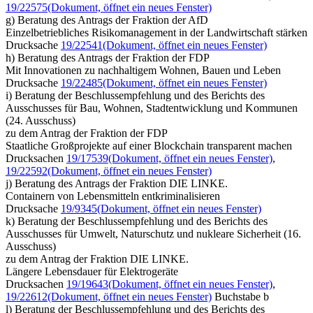
19/22575
(Dokument, öffnet ein neues Fenster)
g) Beratung des Antrags der Fraktion der AfD
Einzelbetriebliches Risikomanagement in der Landwirtschaft stärken
Drucksache
19/22541
(Dokument, öffnet ein neues Fenster)
h) Beratung des Antrags der Fraktion der FDP
Mit Innovationen zu nachhaltigem Wohnen, Bauen und Leben
Drucksache
19/22485
(Dokument, öffnet ein neues Fenster)
i) Beratung der Beschlussempfehlung und des Berichts des
Ausschusses für Bau, Wohnen, Stadtentwicklung und Kommunen
(24. Ausschuss)
zu dem Antrag der Fraktion der FDP
Staatliche Großprojekte auf einer Blockchain transparent machen
Drucksachen
19/17539
(Dokument, öffnet ein neues Fenster)
,
19/22592
(Dokument, öffnet ein neues Fenster)
j) Beratung des Antrags der Fraktion DIE LINKE.
Containern von Lebensmitteln entkriminalisieren
Drucksache
19/9345
(Dokument, öffnet ein neues Fenster)
k) Beratung der Beschlussempfehlung und des Berichts des
Ausschusses für Umwelt, Naturschutz und nukleare Sicherheit (16.
Ausschuss)
zu dem Antrag der Fraktion DIE LINKE.
Längere Lebensdauer für Elektrogeräte
Drucksachen
19/19643
(Dokument, öffnet ein neues Fenster)
,
19/22612
(Dokument, öffnet ein neues Fenster)
Buchstabe b
l) Beratung der Beschlussempfehlung und des Berichts des