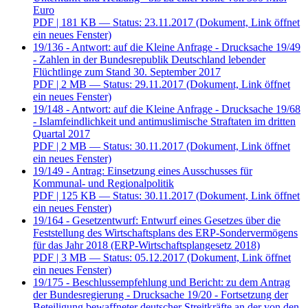
Euro
PDF
| 181 KB — Status: 23.11.2017
(Dokument, Link öffnet
ein neues Fenster)
19/136 - Antwort: auf die Kleine Anfrage - Drucksache 19/49
- Zahlen in der Bundesrepublik Deutschland lebender
Flüchtlinge zum Stand 30. September 2017
PDF
| 2 MB — Status: 29.11.2017
(Dokument, Link öffnet
ein neues Fenster)
19/148 - Antwort: auf die Kleine Anfrage - Drucksache 19/68
- Islamfeindlichkeit und antimuslimische Straftaten im dritten
Quartal 2017
PDF
| 2 MB — Status: 30.11.2017
(Dokument, Link öffnet
ein neues Fenster)
19/149 - Antrag: Einsetzung eines Ausschusses für
Kommunal- und Regionalpolitik
PDF
| 125 KB — Status: 30.11.2017
(Dokument, Link öffnet
ein neues Fenster)
19/164 - Gesetzentwurf: Entwurf eines Gesetzes über die
Feststellung des Wirtschaftsplans des ERP-Sondervermögens
für das Jahr 2018 (ERP-Wirtschaftsplangesetz 2018)
PDF
| 3 MB — Status: 05.12.2017
(Dokument, Link öffnet
ein neues Fenster)
19/175 - Beschlussempfehlung und Bericht: zu dem Antrag
der Bundesregierung - Drucksache 19/20 - Fortsetzung der
Beteiligung bewaffneter deutscher Streitkräfte an der von den