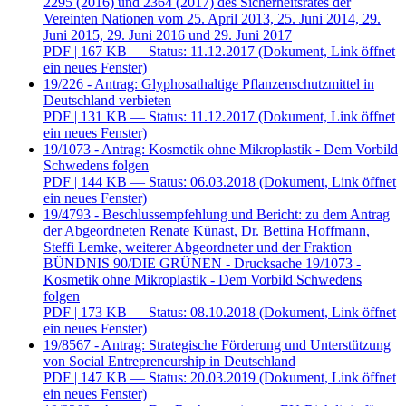
2295 (2016) und 2364 (2017) des Sicherheitsrates der
Vereinten Nationen vom 25. April 2013, 25. Juni 2014, 29.
Juni 2015, 29. Juni 2016 und 29. Juni 2017
PDF
| 167 KB — Status: 11.12.2017
(Dokument, Link öffnet
ein neues Fenster)
19/226 - Antrag: Glyphosathaltige Pflanzenschutzmittel in
Deutschland verbieten
PDF
| 131 KB — Status: 11.12.2017
(Dokument, Link öffnet
ein neues Fenster)
19/1073 - Antrag: Kosmetik ohne Mikroplastik - Dem Vorbild
Schwedens folgen
PDF
| 144 KB — Status: 06.03.2018
(Dokument, Link öffnet
ein neues Fenster)
19/4793 - Beschlussempfehlung und Bericht: zu dem Antrag
der Abgeordneten Renate Künast, Dr. Bettina Hoffmann,
Steffi Lemke, weiterer Abgeordneter und der Fraktion
BÜNDNIS 90/DIE GRÜNEN - Drucksache 19/1073 -
Kosmetik ohne Mikroplastik - Dem Vorbild Schwedens
folgen
PDF
| 173 KB — Status: 08.10.2018
(Dokument, Link öffnet
ein neues Fenster)
19/8567 - Antrag: Strategische Förderung und Unterstützung
von Social Entrepreneurship in Deutschland
PDF
| 147 KB — Status: 20.03.2019
(Dokument, Link öffnet
ein neues Fenster)