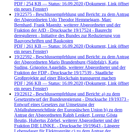
PDF
| 254 KB — Status: 16.09.2020
(Dokument, Link öffnet
ein neues Fenster)
19/22575 - Beschlussempfehlung und Bericht: zu dem Antrag
der Abgeordneten Udo Theodor Hemmelgarn, Marc
Bernhard, Frank Magnitz, weiterer Abgeordneter und der
Fraktion der AfD - Drucksache 19/17524 - Baurecht
deregulieren - Initiative des Bundes zur Reduzierung von
Bauvorschriften und Baukosten
PDF
| 261 KB — Status: 16.09.2020
(Dokument, Link öffnet
ein neues Fenster)
19/22592 - Beschlussempfehlung und Bericht: zu dem Antrag
der Abgeordneten Mario Brandenburg (Südpfalz), Katja
Suding, Grigorios Aggelidis, weiterer Abgeordneter und der
Fraktion der FDP - Drucksache 19/17539 - Staatliche
Großprojekte auf einer Blockchain transparent machen
PDF
| 266 KB — Status: 16.09.2020
(Dokument, Link öffnet
ein neues Fenster)
19/22612 - Beschlussempfehlung und Bericht: a) zu dem
Gesetzentwurf der Bundesregierung - Drucksache 19/19373 -
Entwurf eines Gesetzes zur Umsetzung der
Abfallrahmenrichtlinie der Europäischen Union b) zu dem
Antrag der Abgeordneten Ralph Lenkert, Lorenz Gösta
Beutin, Hubertus Zdebel, weiterer Abgeordneter und der
Fraktion DIE LINKE. - Drucksache 19/19643 - Längere
Lebensdauer für Elektrogeräte c) zu dem Antrag der