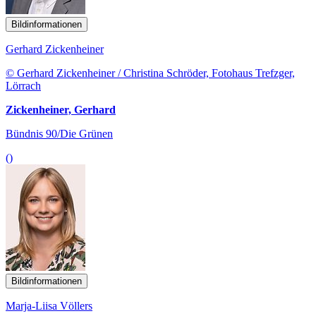
Bildinformationen
Gerhard Zickenheiner
© Gerhard Zickenheiner / Christina Schröder, Fotohaus Trefzger,
Lörrach
Zickenheiner, Gerhard
Bündnis 90/Die Grünen
()
Bildinformationen
Marja-Liisa Völlers