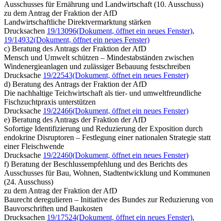
Ausschusses für Ernährung und Landwirtschaft (10. Ausschuss)
zu dem Antrag der Fraktion der AfD
Landwirtschaftliche Direktvermarktung stärken
Drucksachen
19/13096
(Dokument, öffnet ein neues Fenster)
,
19/14932
(Dokument, öffnet ein neues Fenster)
c) Beratung des Antrags der Fraktion der AfD
Mensch und Umwelt schützen – Mindestabständen zwischen
Windenergieanlagen und zulässiger Bebauung festschreiben
Drucksache
19/22543
(Dokument, öffnet ein neues Fenster)
d) Beratung des Antrags der Fraktion der AfD
Die nachhaltige Teichwirtschaft als tier- und umweltfreundliche
Fischzuchtpraxis unterstützen
Drucksache
19/22466
(Dokument, öffnet ein neues Fenster)
e) Beratung des Antrags der Fraktion der AfD
Sofortige Identifizierung und Reduzierung der Exposition durch
endokrine Disruptoren – Festlegung einer nationalen Strategie statt
einer Fleischwende
Drucksache
19/22460
(Dokument, öffnet ein neues Fenster)
f) Beratung der Beschlussempfehlung und des Berichts des
Ausschusses für Bau, Wohnen, Stadtentwicklung und Kommunen
(24. Ausschuss)
zu dem Antrag der Fraktion der AfD
Baurecht deregulieren – Initiative des Bundes zur Reduzierung von
Bauvorschriften und Baukosten
Drucksachen
19/17524
(Dokument, öffnet ein neues Fenster)
,