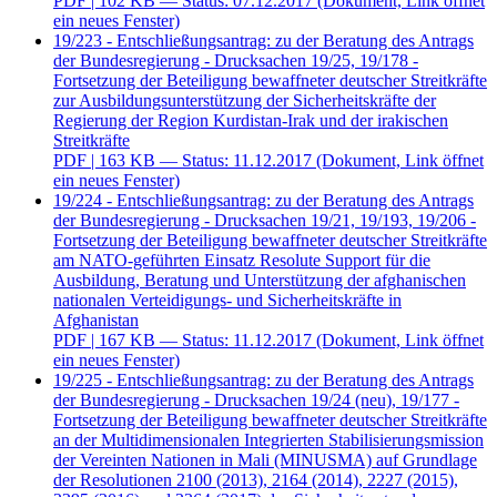
PDF
| 102 KB — Status: 07.12.2017
(Dokument, Link öffnet
ein neues Fenster)
19/223 - Entschließungsantrag: zu der Beratung des Antrags
der Bundesregierung - Drucksachen 19/25, 19/178 -
Fortsetzung der Beteiligung bewaffneter deutscher Streitkräfte
zur Ausbildungsunterstützung der Sicherheitskräfte der
Regierung der Region Kurdistan-Irak und der irakischen
Streitkräfte
PDF
| 163 KB — Status: 11.12.2017
(Dokument, Link öffnet
ein neues Fenster)
19/224 - Entschließungsantrag: zu der Beratung des Antrags
der Bundesregierung - Drucksachen 19/21, 19/193, 19/206 -
Fortsetzung der Beteiligung bewaffneter deutscher Streitkräfte
am NATO-geführten Einsatz Resolute Support für die
Ausbildung, Beratung und Unterstützung der afghanischen
nationalen Verteidigungs- und Sicherheitskräfte in
Afghanistan
PDF
| 167 KB — Status: 11.12.2017
(Dokument, Link öffnet
ein neues Fenster)
19/225 - Entschließungsantrag: zu der Beratung des Antrags
der Bundesregierung - Drucksachen 19/24 (neu), 19/177 -
Fortsetzung der Beteiligung bewaffneter deutscher Streitkräfte
an der Multidimensionalen Integrierten Stabilisierungsmission
der Vereinten Nationen in Mali (MINUSMA) auf Grundlage
der Resolutionen 2100 (2013), 2164 (2014), 2227 (2015),