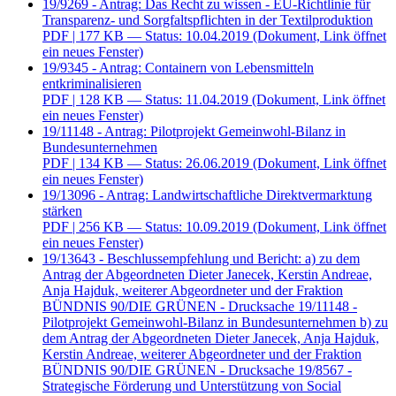
19/9269 - Antrag: Das Recht zu wissen - EU-Richtlinie für
Transparenz- und Sorgfaltspflichten in der Textilproduktion
PDF
| 177 KB — Status: 10.04.2019
(Dokument, Link öffnet
ein neues Fenster)
19/9345 - Antrag: Containern von Lebensmitteln
entkriminalisieren
PDF
| 128 KB — Status: 11.04.2019
(Dokument, Link öffnet
ein neues Fenster)
19/11148 - Antrag: Pilotprojekt Gemeinwohl-Bilanz in
Bundesunternehmen
PDF
| 134 KB — Status: 26.06.2019
(Dokument, Link öffnet
ein neues Fenster)
19/13096 - Antrag: Landwirtschaftliche Direktvermarktung
stärken
PDF
| 256 KB — Status: 10.09.2019
(Dokument, Link öffnet
ein neues Fenster)
19/13643 - Beschlussempfehlung und Bericht: a) zu dem
Antrag der Abgeordneten Dieter Janecek, Kerstin Andreae,
Anja Hajduk, weiterer Abgeordneter und der Fraktion
BÜNDNIS 90/DIE GRÜNEN - Drucksache 19/11148 -
Pilotprojekt Gemeinwohl-Bilanz in Bundesunternehmen b) zu
dem Antrag der Abgeordneten Dieter Janecek, Anja Hajduk,
Kerstin Andreae, weiterer Abgeordneter und der Fraktion
BÜNDNIS 90/DIE GRÜNEN - Drucksache 19/8567 -
Strategische Förderung und Unterstützung von Social