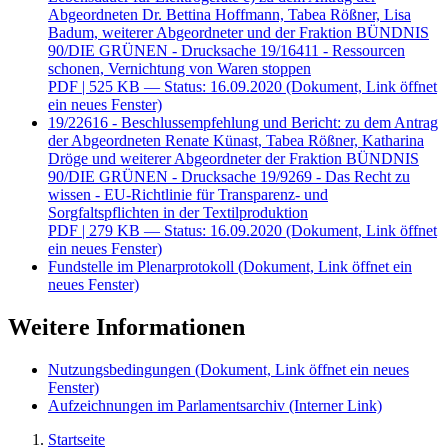
Abgeordneten Dr. Bettina Hoffmann, Tabea Rößner, Lisa
Badum, weiterer Abgeordneter und der Fraktion BÜNDNIS
90/DIE GRÜNEN - Drucksache 19/16411 - Ressourcen
schonen, Vernichtung von Waren stoppen
PDF
| 525 KB — Status: 16.09.2020
(Dokument, Link öffnet
ein neues Fenster)
19/22616 - Beschlussempfehlung und Bericht: zu dem Antrag
der Abgeordneten Renate Künast, Tabea Rößner, Katharina
Dröge und weiterer Abgeordneter der Fraktion BÜNDNIS
90/DIE GRÜNEN - Drucksache 19/9269 - Das Recht zu
wissen - EU-Richtlinie für Transparenz- und
Sorgfaltspflichten in der Textilproduktion
PDF
| 279 KB — Status: 16.09.2020
(Dokument, Link öffnet
ein neues Fenster)
Fundstelle im Plenarprotokoll
(Dokument, Link öffnet ein
neues Fenster)
Weitere Informationen
Nutzungsbedingungen
(Dokument, Link öffnet ein neues
Fenster)
Aufzeichnungen im Parlamentsarchiv
(Interner Link)
Startseite