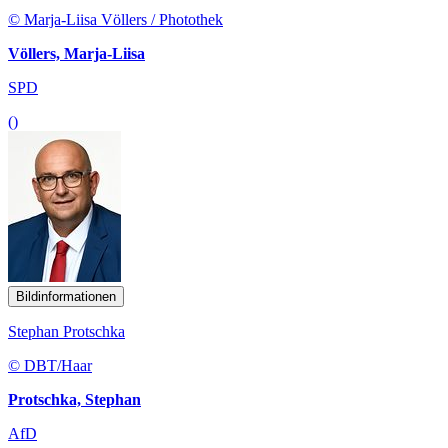
© Marja-Liisa Völlers / Photothek
Völlers, Marja-Liisa
SPD
()
Bildinformationen
Stephan Protschka
© DBT/Haar
Protschka, Stephan
AfD