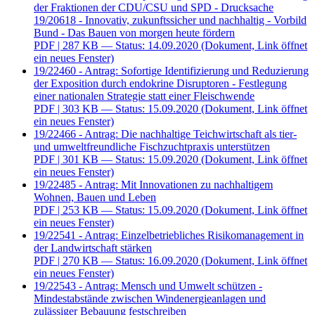
der Fraktionen der CDU/CSU und SPD - Drucksache
19/20618 - Innovativ, zukunftssicher und nachhaltig - Vorbild
Bund - Das Bauen von morgen heute fördern
PDF
| 287 KB — Status: 14.09.2020
(Dokument, Link öffnet
ein neues Fenster)
19/22460 - Antrag: Sofortige Identifizierung und Reduzierung
der Exposition durch endokrine Disruptoren - Festlegung
einer nationalen Strategie statt einer Fleischwende
PDF
| 303 KB — Status: 15.09.2020
(Dokument, Link öffnet
ein neues Fenster)
19/22466 - Antrag: Die nachhaltige Teichwirtschaft als tier-
und umweltfreundliche Fischzuchtpraxis unterstützen
PDF
| 301 KB — Status: 15.09.2020
(Dokument, Link öffnet
ein neues Fenster)
19/22485 - Antrag: Mit Innovationen zu nachhaltigem
Wohnen, Bauen und Leben
PDF
| 253 KB — Status: 15.09.2020
(Dokument, Link öffnet
ein neues Fenster)
19/22541 - Antrag: Einzelbetriebliches Risikomanagement in
der Landwirtschaft stärken
PDF
| 270 KB — Status: 16.09.2020
(Dokument, Link öffnet
ein neues Fenster)
19/22543 - Antrag: Mensch und Umwelt schützen -
Mindestabstände zwischen Windenergieanlagen und
zulässiger Bebauung festschreiben