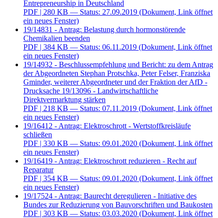
Entrepreneurship in Deutschland
PDF
| 280 KB — Status: 27.09.2019
(Dokument, Link öffnet
ein neues Fenster)
19/14831 - Antrag: Belastung durch hormonstörende
Chemikalien beenden
PDF
| 384 KB — Status: 06.11.2019
(Dokument, Link öffnet
ein neues Fenster)
19/14932 - Beschlussempfehlung und Bericht: zu dem Antrag
der Abgeordneten Stephan Protschka, Peter Felser, Franziska
Gminder, weiterer Abgeordneter und der Fraktion der AfD -
Drucksache 19/13096 - Landwirtschaftliche
Direktvermarktung stärken
PDF
| 218 KB — Status: 07.11.2019
(Dokument, Link öffnet
ein neues Fenster)
19/16412 - Antrag: Elektroschrott - Wertstoffkreisläufe
schließen
PDF
| 330 KB — Status: 09.01.2020
(Dokument, Link öffnet
ein neues Fenster)
19/16419 - Antrag: Elektroschrott reduzieren - Recht auf
Reparatur
PDF
| 354 KB — Status: 09.01.2020
(Dokument, Link öffnet
ein neues Fenster)
19/17524 - Antrag: Baurecht deregulieren - Initiative des
Bundes zur Reduzierung von Bauvorschriften und Baukosten
PDF
| 303 KB — Status: 03.03.2020
(Dokument, Link öffnet