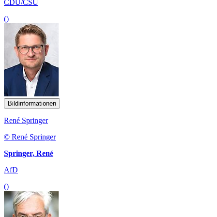
CDU/CSU
()
Bildinformationen
René Springer
© René Springer
Springer, René
AfD
()