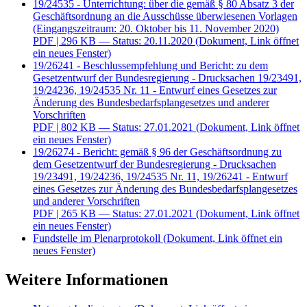
19/24535 - Unterrichtung: über die gemäß § 80 Absatz 3 der
Geschäftsordnung an die Ausschüsse überwiesenen Vorlagen
(Eingangszeitraum: 20. Oktober bis 11. November 2020)
PDF
| 296 KB — Status: 20.11.2020
(Dokument, Link öffnet
ein neues Fenster)
19/26241 - Beschlussempfehlung und Bericht: zu dem
Gesetzentwurf der Bundesregierung - Drucksachen 19/23491,
19/24236, 19/24535 Nr. 11 - Entwurf eines Gesetzes zur
Änderung des Bundesbedarfsplangesetzes und anderer
Vorschriften
PDF
| 802 KB — Status: 27.01.2021
(Dokument, Link öffnet
ein neues Fenster)
19/26274 - Bericht: gemäß § 96 der Geschäftsordnung zu
dem Gesetzentwurf der Bundesregierung - Drucksachen
19/23491, 19/24236, 19/24535 Nr. 11, 19/26241 - Entwurf
eines Gesetzes zur Änderung des Bundesbedarfsplangesetzes
und anderer Vorschriften
PDF
| 265 KB — Status: 27.01.2021
(Dokument, Link öffnet
ein neues Fenster)
Fundstelle im Plenarprotokoll
(Dokument, Link öffnet ein
neues Fenster)
Weitere Informationen