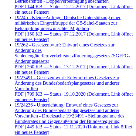
Betriebsrenten - Doppelverbeitragung abschaffen
PDF
| 144 KB — Status: 12.12.2017
(Dokument, Link öffnet
ein neues Fenster)
19/245 - Kleine Anfrage: Deutsche Unterstützung einer
militärischen Eingreiftruppe der G5-Sahel-Staaten zur
Bekämpfung unerwünschter Migration
PDF
| 150 KB — Status: 07.12.2017
(Dokument, Link öffnet
ein neues Fenster)
19/262 - Gesetzentwurf: Entwurf eines Gesetzes zur
Änderung des
Schienengüterfernverkehrsnetzförderungsgesetzes (SGFFG-
Änderungsgesetz)
PDF
| 260 KB — Status: 13.12.2017
(Dokument, Link öffnet
ein neues Fenster)
19/23491 - Gesetzentwurf: Entwurf eines Gesetzes zur
Änderung des Bundesbedarfsplangesetzes und anderer
Vorschriften
PDF
| 799 KB — Status: 19.10.2020
(Dokument, Link öffnet
ein neues Fenster)
19/24236 - Unterrichtung: Entwurf eines Gesetzes zur
Änderung des Bundesbedarfsplangesetzes und anderer
Vorschriften - Drucksache 19/23491 - Stellungnahme des
Bundesrates und Gegenäußerung der Bundesregierung
PDF
| 449 KB — Status: 11.11.2020
(Dokument, Link öffnet
ein neues Fenster)