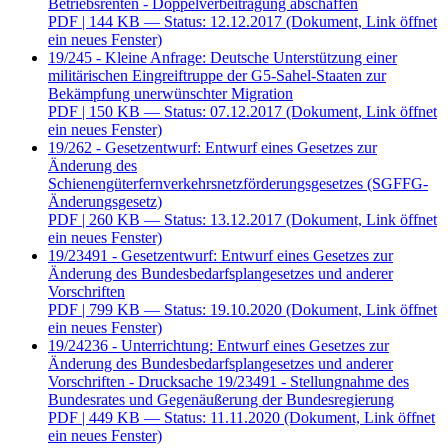
Betriebsrenten - Doppelverbeitragung abschaffen
PDF
| 144 KB — Status: 12.12.2017
(Dokument, Link öffnet
ein neues Fenster)
19/245 - Kleine Anfrage: Deutsche Unterstützung einer
militärischen Eingreiftruppe der G5-Sahel-Staaten zur
Bekämpfung unerwünschter Migration
PDF
| 150 KB — Status: 07.12.2017
(Dokument, Link öffnet
ein neues Fenster)
19/262 - Gesetzentwurf: Entwurf eines Gesetzes zur
Änderung des
Schienengüterfernverkehrsnetzförderungsgesetzes (SGFFG-
Änderungsgesetz)
PDF
| 260 KB — Status: 13.12.2017
(Dokument, Link öffnet
ein neues Fenster)
19/23491 - Gesetzentwurf: Entwurf eines Gesetzes zur
Änderung des Bundesbedarfsplangesetzes und anderer
Vorschriften
PDF
| 799 KB — Status: 19.10.2020
(Dokument, Link öffnet
ein neues Fenster)
19/24236 - Unterrichtung: Entwurf eines Gesetzes zur
Änderung des Bundesbedarfsplangesetzes und anderer
Vorschriften - Drucksache 19/23491 - Stellungnahme des
Bundesrates und Gegenäußerung der Bundesregierung
PDF
| 449 KB — Status: 11.11.2020
(Dokument, Link öffnet
ein neues Fenster)