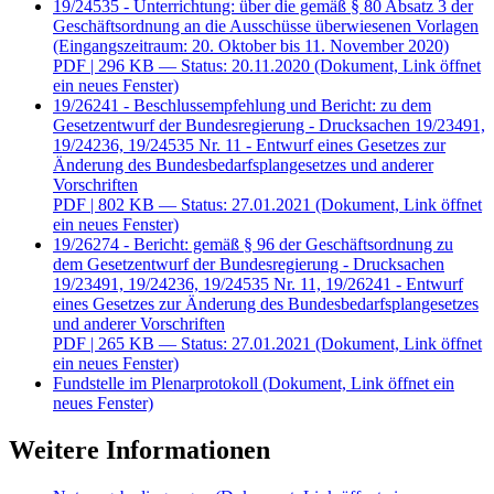
19/24535 - Unterrichtung: über die gemäß § 80 Absatz 3 der
Geschäftsordnung an die Ausschüsse überwiesenen Vorlagen
(Eingangszeitraum: 20. Oktober bis 11. November 2020)
PDF
| 296 KB — Status: 20.11.2020
(Dokument, Link öffnet
ein neues Fenster)
19/26241 - Beschlussempfehlung und Bericht: zu dem
Gesetzentwurf der Bundesregierung - Drucksachen 19/23491,
19/24236, 19/24535 Nr. 11 - Entwurf eines Gesetzes zur
Änderung des Bundesbedarfsplangesetzes und anderer
Vorschriften
PDF
| 802 KB — Status: 27.01.2021
(Dokument, Link öffnet
ein neues Fenster)
19/26274 - Bericht: gemäß § 96 der Geschäftsordnung zu
dem Gesetzentwurf der Bundesregierung - Drucksachen
19/23491, 19/24236, 19/24535 Nr. 11, 19/26241 - Entwurf
eines Gesetzes zur Änderung des Bundesbedarfsplangesetzes
und anderer Vorschriften
PDF
| 265 KB — Status: 27.01.2021
(Dokument, Link öffnet
ein neues Fenster)
Fundstelle im Plenarprotokoll
(Dokument, Link öffnet ein
neues Fenster)
Weitere Informationen