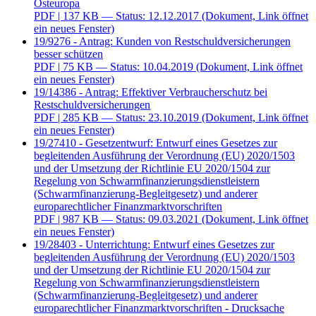
Osteuropa
PDF
| 137 KB — Status: 12.12.2017
(Dokument, Link öffnet
ein neues Fenster)
19/9276 - Antrag: Kunden von Restschuldversicherungen
besser schützen
PDF
| 75 KB — Status: 10.04.2019
(Dokument, Link öffnet
ein neues Fenster)
19/14386 - Antrag: Effektiver Verbraucherschutz bei
Restschuldversicherungen
PDF
| 285 KB — Status: 23.10.2019
(Dokument, Link öffnet
ein neues Fenster)
19/27410 - Gesetzentwurf: Entwurf eines Gesetzes zur
begleitenden Ausführung der Verordnung (EU) 2020/1503
und der Umsetzung der Richtlinie EU 2020/1504 zur
Regelung von Schwarmfinanzierungsdienstleistern
(Schwarmfinanzierung-Begleitgesetz) und anderer
europarechtlicher Finanzmarktvorschriften
PDF
| 987 KB — Status: 09.03.2021
(Dokument, Link öffnet
ein neues Fenster)
19/28403 - Unterrichtung: Entwurf eines Gesetzes zur
begleitenden Ausführung der Verordnung (EU) 2020/1503
und der Umsetzung der Richtlinie EU 2020/1504 zur
Regelung von Schwarmfinanzierungsdienstleistern
(Schwarmfinanzierung-Begleitgesetz) und anderer
europarechtlicher Finanzmarktvorschriften - Drucksache