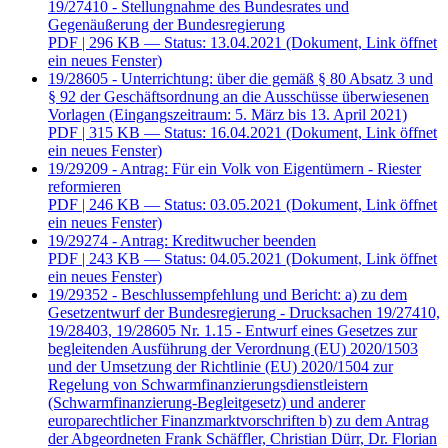
19/27410 - Stellungnahme des Bundesrates und
Gegenäußerung der Bundesregierung
PDF
| 296 KB — Status: 13.04.2021
(Dokument, Link öffnet
ein neues Fenster)
19/28605 - Unterrichtung: über die gemäß § 80 Absatz 3 und
§ 92 der Geschäftsordnung an die Ausschüsse überwiesenen
Vorlagen (Eingangszeitraum: 5. März bis 13. April 2021)
PDF
| 315 KB — Status: 16.04.2021
(Dokument, Link öffnet
ein neues Fenster)
19/29209 - Antrag: Für ein Volk von Eigentümern - Riester
reformieren
PDF
| 246 KB — Status: 03.05.2021
(Dokument, Link öffnet
ein neues Fenster)
19/29274 - Antrag: Kreditwucher beenden
PDF
| 243 KB — Status: 04.05.2021
(Dokument, Link öffnet
ein neues Fenster)
19/29352 - Beschlussempfehlung und Bericht: a) zu dem
Gesetzentwurf der Bundesregierung - Drucksachen 19/27410,
19/28403, 19/28605 Nr. 1.15 - Entwurf eines Gesetzes zur
begleitenden Ausführung der Verordnung (EU) 2020/1503
und der Umsetzung der Richtlinie (EU) 2020/1504 zur
Regelung von Schwarmfinanzierungsdienstleistern
(Schwarmfinanzierung-Begleitgesetz) und anderer
europarechtlicher Finanzmarktvorschriften b) zu dem Antrag
der Abgeordneten Frank Schäffler, Christian Dürr, Dr. Florian