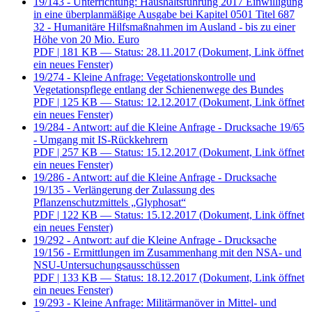
19/143 - Unterrichtung: Haushaltsführung 2017 Einwilligung
in eine überplanmäßige Ausgabe bei Kapitel 0501 Titel 687
32 - Humanitäre Hilfsmaßnahmen im Ausland - bis zu einer
Höhe von 20 Mio. Euro
PDF
| 181 KB — Status: 28.11.2017
(Dokument, Link öffnet
ein neues Fenster)
19/274 - Kleine Anfrage: Vegetationskontrolle und
Vegetationspflege entlang der Schienenwege des Bundes
PDF
| 125 KB — Status: 12.12.2017
(Dokument, Link öffnet
ein neues Fenster)
19/284 - Antwort: auf die Kleine Anfrage - Drucksache 19/65
- Umgang mit IS-Rückkehrern
PDF
| 257 KB — Status: 15.12.2017
(Dokument, Link öffnet
ein neues Fenster)
19/286 - Antwort: auf die Kleine Anfrage - Drucksache
19/135 - Verlängerung der Zulassung des
Pflanzenschutzmittels „Glyphosat“
PDF
| 122 KB — Status: 15.12.2017
(Dokument, Link öffnet
ein neues Fenster)
19/292 - Antwort: auf die Kleine Anfrage - Drucksache
19/156 - Ermittlungen im Zusammenhang mit den NSA- und
NSU-Untersuchungsausschüssen
PDF
| 133 KB — Status: 18.12.2017
(Dokument, Link öffnet
ein neues Fenster)
19/293 - Kleine Anfrage: Militärmanöver in Mittel- und