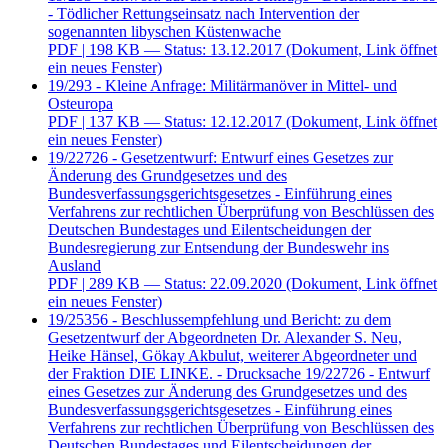
- Tödlicher Rettungseinsatz nach Intervention der
sogenannten libyschen Küstenwache
PDF
| 198 KB — Status: 13.12.2017
(Dokument, Link öffnet
ein neues Fenster)
19/293 - Kleine Anfrage: Militärmanöver in Mittel- und
Osteuropa
PDF
| 137 KB — Status: 12.12.2017
(Dokument, Link öffnet
ein neues Fenster)
19/22726 - Gesetzentwurf: Entwurf eines Gesetzes zur
Änderung des Grundgesetzes und des
Bundesverfassungsgerichtsgesetzes - Einführung eines
Verfahrens zur rechtlichen Überprüfung von Beschlüssen des
Deutschen Bundestages und Eilentscheidungen der
Bundesregierung zur Entsendung der Bundeswehr ins
Ausland
PDF
| 289 KB — Status: 22.09.2020
(Dokument, Link öffnet
ein neues Fenster)
19/25356 - Beschlussempfehlung und Bericht: zu dem
Gesetzentwurf der Abgeordneten Dr. Alexander S. Neu,
Heike Hänsel, Gökay Akbulut, weiterer Abgeordneter und
der Fraktion DIE LINKE. - Drucksache 19/22726 - Entwurf
eines Gesetzes zur Änderung des Grundgesetzes und des
Bundesverfassungsgerichtsgesetzes - Einführung eines
Verfahrens zur rechtlichen Überprüfung von Beschlüssen des
Deutschen Bundestages und Eilentscheidungen der