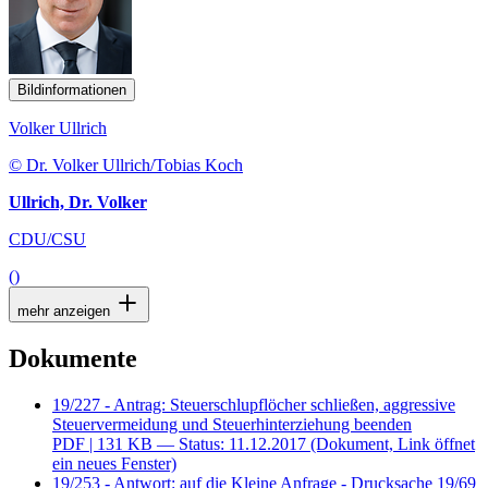
Bildinformationen
Volker Ullrich
© Dr. Volker Ullrich/Tobias Koch
Ullrich, Dr. Volker
CDU/CSU
()
mehr anzeigen
Dokumente
19/227 - Antrag: Steuerschlupflöcher schließen, aggressive
Steuervermeidung und Steuerhinterziehung beenden
PDF
| 131 KB — Status: 11.12.2017
(Dokument, Link öffnet
ein neues Fenster)
19/253 - Antwort: auf die Kleine Anfrage - Drucksache 19/69