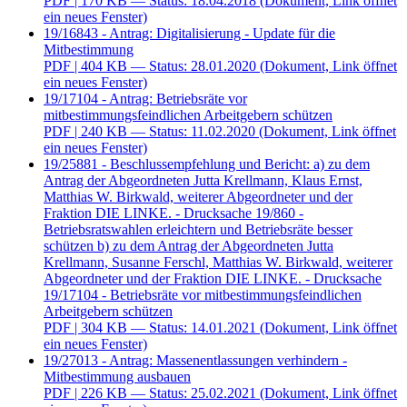
PDF
| 170 KB — Status: 18.04.2018
(Dokument, Link öffnet
ein neues Fenster)
19/16843 - Antrag: Digitalisierung - Update für die
Mitbestimmung
PDF
| 404 KB — Status: 28.01.2020
(Dokument, Link öffnet
ein neues Fenster)
19/17104 - Antrag: Betriebsräte vor
mitbestimmungsfeindlichen Arbeitgebern schützen
PDF
| 240 KB — Status: 11.02.2020
(Dokument, Link öffnet
ein neues Fenster)
19/25881 - Beschlussempfehlung und Bericht: a) zu dem
Antrag der Abgeordneten Jutta Krellmann, Klaus Ernst,
Matthias W. Birkwald, weiterer Abgeordneter und der
Fraktion DIE LINKE. - Drucksache 19/860 -
Betriebsratswahlen erleichtern und Betriebsräte besser
schützen b) zu dem Antrag der Abgeordneten Jutta
Krellmann, Susanne Ferschl, Matthias W. Birkwald, weiterer
Abgeordneter und der Fraktion DIE LINKE. - Drucksache
19/17104 - Betriebsräte vor mitbestimmungsfeindlichen
Arbeitgebern schützen
PDF
| 304 KB — Status: 14.01.2021
(Dokument, Link öffnet
ein neues Fenster)
19/27013 - Antrag: Massenentlassungen verhindern -
Mitbestimmung ausbauen
PDF
| 226 KB — Status: 25.02.2021
(Dokument, Link öffnet