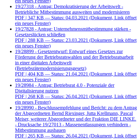
ein neues Fenster)
19/27318 - Antrag: Demokratisierung der Arbeitswelt -
Betriebliche Mitbestimmung ausweiten und modernisieren
PDF
| 347 KB — Status: 04.03.2021
(Dokument, Link öffnet
ein neues Fenster)
19/27828 - Antrag: Unternehmensmitbestimmung stärken -
Gesetzeslücken schließen
PDF
| 288 KB — Status: 23.03.2021
(Dokument, Link öffnet
ein neues Fenster)
19/28899 - Gesetzentwurf: Entwurf eines Gesetzes zur
Förderung der Betriebsratswahlen und der Betriebsratsarbeit
in einer digitalen Arbeitswelt
(Betriebsrätemodernisierungsgesetz)
PDF
| 404 KB — Status: 21.04.2021
(Dokument, Link öffnet
ein neues Fenster)
19/28984 - Antrag: Betriebsrat 4.0 - Potenziale der
Digitalisierung nutzen
PDF
| 268 KB — Status: 26.04.2021
(Dokument, Link öffnet
ein neues Fenster)
19/28990 - Beschlussempfehlung und Bericht: zu dem Antrag
der Abgeordneten Bernd Riexinger, Jutta Krellmann, Pascal
Meiser, weiterer Abgeordneter und der Fraktion DIE LINKE.
- Drucksache 19/27013 - Massenentlassungen verhindern -
Mitbestimmung ausbauen
PDF
| 265 KB — Status: 26.04.2021
(Dokument, Link öffnet