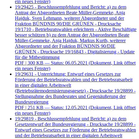
ein neues Fenster)
19/29425 - Beschlussempfehlung und Bericht: a) zu dem
Antrag der Abgeordneten Beate Müller-Gemmeke, Anja
Hajduk, Sven Lehmann, weiterer Abgeordneter und der
Fraktion BÜNDNIS 90/DIE GRÜNEN - Drucksache
19/1710 - Betriebsratswahlen erleichtern - Aktive Beschäftigte
besser schützen b) zu dem Antrag der Abgeordneten Beate
Müller-Gemmeke, Anja Hajduk, Markus Kurth, weiterer
Abgeordneter und der Fraktion BÜNDNIS 90/DIE
GRÜNEN - Drucksache 19/16843 - Digitalisierung - Update
für die Mitbestimmung
PDF
| 300 KB — Status: 06.05.2021
(Dokument, Link öffnet
ein neues Fenster)
19/29631 - Unterrichtung: Entwurf eines Gesetzes zur
Förderung der Betriebsratswahlen und der Betriebsratsarbeit
in einer digitalen Arbeitswelt
(Betriebsrätemodernisierungsgesetz) - Drucksache 19/28899 -
Stellungnahme des Bundesrates und Gegenäußerung der
Bundesregierung
PDF
| 251 KB — Status: 12.05.2021
(Dokument, Link öffnet
ein neues Fenster)
19/29819 - Beschlussempfehlung und Bericht: a) zu dem
Gesetzentwurf der Bundesregierung - Drucksache 19/28899 -
Entwurf eines Gesetzes zur Förderung der Betriebsratswahlen
und der Betriebsratsarbeit in einer digitalen Arbeitswelt