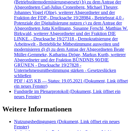
(Betriebsrätemodernisierungsgesetz) b) zu dem Antrag der
Abgeordneten Carl-Julius Cronenberg, Michael Theurer,
Johannes Vogel (Olpe), weiterer Abgeordneter und der
Fraktion der FDP - Drucksache 19/28984 - Betriebsrat 4.0 -
Potenziale der Digitalisierung nutzen c) zu dem Antrag der
Abgeordneten Jutta Krellmann, Susanne Ferschl, Matthias W.
Birkwald, weiterer Abgeordneter und der Fraktion DIE
LINKE. - Drucksache 19/27318 - Demokratisierung der
Arbeitswelt - Betriebliche Mitbestimmung ausweiten und
modernisieren d) d) zu dem Antrag der Abgeordneten Beate
Müller-Gemmeke, Katharina Dröge, Markus Kurth, weiterer
Abgeordneter und der Fraktion BÜNDNIS 90/DIE
GRÜNEN - Drucksache 19/27828 -
Unternehmensmitbestimmung stärken - Gesetzeslücken
schließen
PDF
| 435 KB — Status: 19.05.2021
(Dokument, Link öffnet
ein neues Fenster)
Fundstelle im Plenarprotokoll
(Dokument, Link öffnet ein
neues Fenster)
Weitere Informationen
Nutzungsbedingungen
(Dokument, Link öffnet ein neues
Fenster)