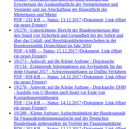
Erweiterung der Auskunftspflicht der Vermieterinnen und
Vermieter und zur Abschaffung der Rügepflicht der
Mieterinnen und Mieter
PDF
| 232 KB — Status: 13.12.2017
(Dokument, Link öffnet
ein neues Fenster)
19/270 - Unterrichtung: Bericht der Bundesregierung über
den Stand von Sicherheit und Gesundheit bei der Arbeit und
über das Unfall- und Berufskrankheitengeschehen in der
Bundesrepublik Deutschland im Jahr 2016
PDF
| 6 MB — Status: 15.12.2017
(Dokument, Link öffnet
ein neues Fenster)
19/273 - Antwort: auf die Kleine Anfrage - Drucksache
19/134 - Ergänzende Informationen zur Asylstatistik für das
dritte Quartal 2017 - Schwerpunktfragen zu Dublin-Verfahren
PDF
| 858 KB — Status: 14.12.2017
(Dokument, Link öffnet
ein neues Fenster)
19/278 - Antwort: auf die Kleine Anfrage - Drucksache 19/89
- Ausfuhr von U-Booten nach Israel vor Ende von
Korruptionsermittlungen
PDF
| 154 KB — Status: 14.12.2017
(Dokument, Link öffnet
ein neues Fenster)
19/288 - Kleine Anfrage: Aufsichtstätigkeit der Bundesanstalt
für Finanzdienstleistungsaufsicht und der Deutschen
Bundesbank insbesondere im Vorfeld der Finanzmarktkrise
PDF
| 202 KB — Status: 12.12.2017
(Dokument, Link öffnet