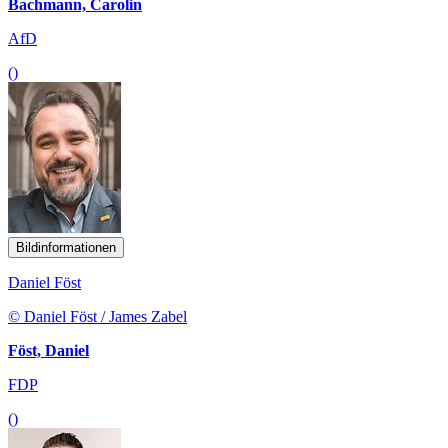
Bachmann, Carolin
AfD
()
Bildinformationen
Daniel Föst
© Daniel Föst / James Zabel
Föst, Daniel
FDP
()