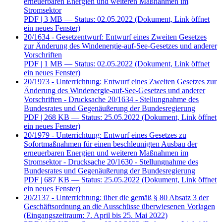
erneuerbaren Energien und weiteren Maßnahmen im
Stromsektor
PDF
| 3 MB — Status: 02.05.2022
(Dokument, Link öffnet
ein neues Fenster)
20/1634 - Gesetzentwurf: Entwurf eines Zweiten Gesetzes
zur Änderung des Windenergie-auf-See-Gesetzes und anderer
Vorschriften
PDF
| 1 MB — Status: 02.05.2022
(Dokument, Link öffnet
ein neues Fenster)
20/1973 - Unterrichtung: Entwurf eines Zweiten Gesetzes zur
Änderung des Windenergie-auf-See-Gesetzes und anderer
Vorschriften - Drucksache 20/1634 - Stellungnahme des
Bundesrates und Gegenäußerung der Bundesregierung
PDF
| 268 KB — Status: 25.05.2022
(Dokument, Link öffnet
ein neues Fenster)
20/1979 - Unterrichtung: Entwurf eines Gesetzes zu
Sofortmaßnahmen für einen beschleunigten Ausbau der
erneuerbaren Energien und weiteren Maßnahmen im
Stromsektor - Drucksache 20/1630 - Stellungnahme des
Bundesrates und Gegenäußerung der Bundesregierung
PDF
| 687 KB — Status: 25.05.2022
(Dokument, Link öffnet
ein neues Fenster)
20/2137 - Unterrichtung: über die gemäß § 80 Absatz 3 der
Geschäftsordnung an die Ausschüsse überwiesenen Vorlagen
(Eingangszeitraum: 7. April bis 25. Mai 2022)