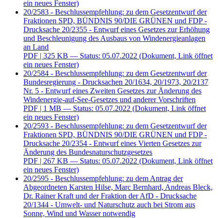
ein neues Fenster)
20/2583 - Beschlussempfehlung: zu dem Gesetzentwurf der
Fraktionen SPD, BÜNDNIS 90/DIE GRÜNEN und FDP -
Drucksache 20/2355 - Entwurf eines Gesetzes zur Erhöhung
und Beschleunigung des Ausbaus von Windenergieanlagen
an Land
PDF
| 325 KB — Status: 05.07.2022
(Dokument, Link öffnet
ein neues Fenster)
20/2584 - Beschlussempfehlung: zu dem Gesetzentwurf der
Bundesregierung - Drucksachen 20/1634, 20/1973, 20/2137
Nr. 5 - Entwurf eines Zweiten Gesetzes zur Änderung des
Windenergie-auf-See-Gesetzes und anderer Vorschriften
PDF
| 1 MB — Status: 05.07.2022
(Dokument, Link öffnet
ein neues Fenster)
20/2593 - Beschlussempfehlung: zu dem Gesetzentwurf der
Fraktionen SPD, BÜNDNIS 90/DIE GRÜNEN und FDP -
Drucksache 20/2354 - Entwurf eines Vierten Gesetzes zur
Änderung des Bundesnaturschutzgesetzes
PDF
| 267 KB — Status: 05.07.2022
(Dokument, Link öffnet
ein neues Fenster)
20/2595 - Beschlussempfehlung: zu dem Antrag der
Abgeordneten Karsten Hilse, Marc Bernhard, Andreas Bleck,
Dr. Rainer Kraft und der Fraktion der AfD - Drucksache
20/1344 - Umwelt- und Naturschutz auch bei Strom aus
Sonne, Wind und Wasser notwendig