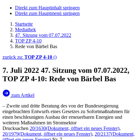
Direkt zum Hauptinhalt springen
Direkt zum Hauptmenü springen
Startseite
Mediathek
47. Sitzung vom 07.07.2022
TOP ZP 4-10
Rede von Bärbel Bas
zurück zu:
TOP ZP 4-10
()
7. Juli 2022
47. Sitzung vom 07.07.2022,
TOP ZP 4-10: Rede von Bärbel Bas
zum Artikel
– Zweite und dritte Beratung des von der Bundesregierung
eingebrachten Entwurfs eines Gesetzes zu Sofortmaßnahmen für
einen beschleunigten Ausbau der erneuerbaren Energien und
weiteren Maßnahmen im Stromsektor
Drucksachen
20/1630
(Dokument, öffnet ein neues Fenster)
,
20/1979
(Dokument, öffnet ein neues Fenster)
,
20/2137
(Dokument,
öffnet ein neues Fenster)
Nr. 7