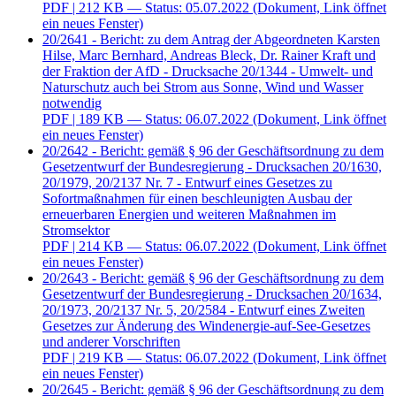
PDF
| 212 KB — Status: 05.07.2022
(Dokument, Link öffnet
ein neues Fenster)
20/2641 - Bericht: zu dem Antrag der Abgeordneten Karsten
Hilse, Marc Bernhard, Andreas Bleck, Dr. Rainer Kraft und
der Fraktion der AfD - Drucksache 20/1344 - Umwelt- und
Naturschutz auch bei Strom aus Sonne, Wind und Wasser
notwendig
PDF
| 189 KB — Status: 06.07.2022
(Dokument, Link öffnet
ein neues Fenster)
20/2642 - Bericht: gemäß § 96 der Geschäftsordnung zu dem
Gesetzentwurf der Bundesregierung - Drucksachen 20/1630,
20/1979, 20/2137 Nr. 7 - Entwurf eines Gesetzes zu
Sofortmaßnahmen für einen beschleunigten Ausbau der
erneuerbaren Energien und weiteren Maßnahmen im
Stromsektor
PDF
| 214 KB — Status: 06.07.2022
(Dokument, Link öffnet
ein neues Fenster)
20/2643 - Bericht: gemäß § 96 der Geschäftsordnung zu dem
Gesetzentwurf der Bundesregierung - Drucksachen 20/1634,
20/1973, 20/2137 Nr. 5, 20/2584 - Entwurf eines Zweiten
Gesetzes zur Änderung des Windenergie-auf-See-Gesetzes
und anderer Vorschriften
PDF
| 219 KB — Status: 06.07.2022
(Dokument, Link öffnet
ein neues Fenster)
20/2645 - Bericht: gemäß § 96 der Geschäftsordnung zu dem