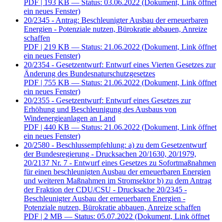
PDF
| 193 KB — Status: 03.06.2022
(Dokument, Link öffnet
ein neues Fenster)
20/2345 - Antrag: Beschleunigter Ausbau der erneuerbaren
Energien - Potenziale nutzen, Bürokratie abbauen, Anreize
schaffen
PDF
| 219 KB — Status: 21.06.2022
(Dokument, Link öffnet
ein neues Fenster)
20/2354 - Gesetzentwurf: Entwurf eines Vierten Gesetzes zur
Änderung des Bundesnaturschutzgesetzes
PDF
| 755 KB — Status: 21.06.2022
(Dokument, Link öffnet
ein neues Fenster)
20/2355 - Gesetzentwurf: Entwurf eines Gesetzes zur
Erhöhung und Beschleunigung des Ausbaus von
Windenergieanlagen an Land
PDF
| 440 KB — Status: 21.06.2022
(Dokument, Link öffnet
ein neues Fenster)
20/2580 - Beschlussempfehlung: a) zu dem Gesetzentwurf
der Bundesregierung - Drucksachen 20/1630, 20/1979,
20/2137 Nr. 7 - Entwurf eines Gesetzes zu Sofortmaßnahmen
für einen beschleunigten Ausbau der erneuerbaren Energien
und weiteren Maßnahmen im Stromsektor b) zu dem Antrag
der Fraktion der CDU/CSU - Drucksache 20/2345 -
Beschleunigter Ausbau der erneuerbaren Energien -
Potenziale nutzen, Bürokratie abbauen, Anreize schaffen
PDF
| 2 MB — Status: 05.07.2022
(Dokument, Link öffnet