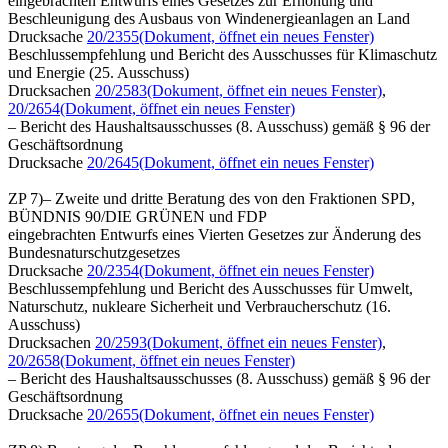
eingebrachten Entwurfs eines Gesetzes zur Erhöhung und
Beschleunigung des Ausbaus von Windenergieanlagen an Land
Drucksache
20/2355
(Dokument, öffnet ein neues Fenster)
Beschlussempfehlung und Bericht des Ausschusses für Klimaschutz
und Energie (25. Ausschuss)
Drucksachen
20/2583
(Dokument, öffnet ein neues Fenster)
,
20/2654
(Dokument, öffnet ein neues Fenster)
– Bericht des Haushaltsausschusses (8. Ausschuss) gemäß § 96 der
Geschäftsordnung
Drucksache
20/2645
(Dokument, öffnet ein neues Fenster)
ZP 7)– Zweite und dritte Beratung des von den Fraktionen SPD,
BÜNDNIS 90/DIE GRÜNEN und FDP
eingebrachten Entwurfs eines Vierten Gesetzes zur Änderung des
Bundesnaturschutzgesetzes
Drucksache
20/2354
(Dokument, öffnet ein neues Fenster)
Beschlussempfehlung und Bericht des Ausschusses für Umwelt,
Naturschutz, nukleare Sicherheit und Verbraucherschutz (16.
Ausschuss)
Drucksachen
20/2593
(Dokument, öffnet ein neues Fenster)
,
20/2658
(Dokument, öffnet ein neues Fenster)
– Bericht des Haushaltsausschusses (8. Ausschuss) gemäß § 96 der
Geschäftsordnung
Drucksache
20/2655
(Dokument, öffnet ein neues Fenster)