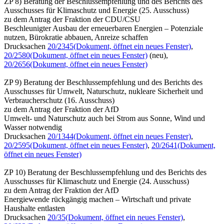
ZP 8) Beratung der Beschlussempfehlung und des Berichts des
Ausschusses für Klimaschutz und Energie (25. Ausschuss)
zu dem Antrag der Fraktion der CDU/CSU
Beschleunigter Ausbau der erneuerbaren Energien – Potenziale
nutzen, Bürokratie abbauen, Anreize schaffen
Drucksachen
20/2345
(Dokument, öffnet ein neues Fenster)
,
20/2580
(Dokument, öffnet ein neues Fenster)
(neu),
20/2656
(Dokument, öffnet ein neues Fenster)
ZP 9) Beratung der Beschlussempfehlung und des Berichts des
Ausschusses für Umwelt, Naturschutz, nukleare Sicherheit und
Verbraucherschutz (16. Ausschuss)
zu dem Antrag der Fraktion der AfD
Umwelt- und Naturschutz auch bei Strom aus Sonne, Wind und
Wasser notwendig
Drucksachen
20/1344
(Dokument, öffnet ein neues Fenster)
,
20/2595
(Dokument, öffnet ein neues Fenster)
,
20/2641
(Dokument,
öffnet ein neues Fenster)
ZP 10) Beratung der Beschlussempfehlung und des Berichts des
Ausschusses für Klimaschutz und Energie (24. Ausschuss)
zu dem Antrag der Fraktion der AfD
Energiewende rückgängig machen – Wirtschaft und private
Haushalte entlasten
Drucksachen
20/35
(Dokument, öffnet ein neues Fenster)
,