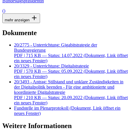
Bundestagspräsidentin
()
mehr anzeigen
Dokumente
20/2775 - Unterrichtung: Gigabitstrategie der
Bundesregierung
PDF
| 715 KB — Status: 14.07.2022
(Dokument, Link öffnet
ein neues Fenster)
20/3329 - Unterrichtung: Digitalstrategie
PDF
| 570 KB — Status: 05.09.2022
(Dokument, Link öffnet
ein neues Fenster)
20/3493 - Antrag: Stillstand und unklare Zuständigkeiten in
der Digitalpolitik beenden - Für eine ambitionierte und
koordinierte Digitalstrategie
PDF
| 210 KB — Status: 20.09.2022
(Dokument, Link öffnet
ein neues Fenster)
Fundstelle im Plenarprotokoll
(Dokument, Link öffnet ein
neues Fenster)
Weitere Informationen