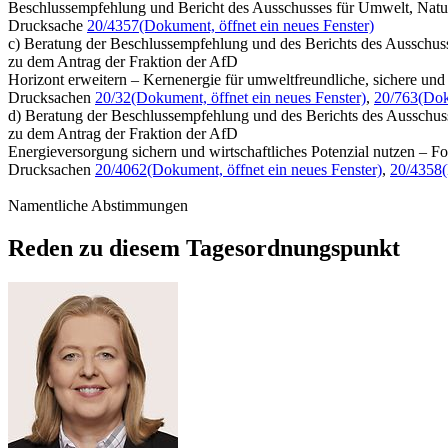
Beschlussempfehlung und Bericht des Ausschusses für Umwelt, Natur
Drucksache
20/4357
(Dokument, öffnet ein neues Fenster)
c) Beratung der Beschlussempfehlung und des Berichts des Ausschuss
zu dem Antrag der Fraktion der AfD
Horizont erweitern – Kernenergie für umweltfreundliche, sichere un
Drucksachen
20/32
(Dokument, öffnet ein neues Fenster)
,
20/763
(Dok
d) Beratung der Beschlussempfehlung und des Berichts des Ausschus
zu dem Antrag der Fraktion der AfD
Energieversorgung sichern und wirtschaftliches Potenzial nutzen – 
Drucksachen
20/4062
(Dokument, öffnet ein neues Fenster)
,
20/4358
Namentliche Abstimmungen
Reden zu diesem Tagesordnungspunkt