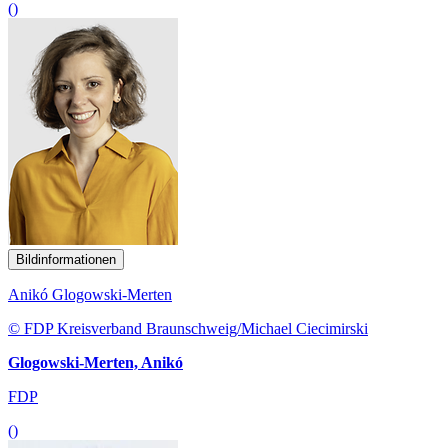
()
Bildinformationen
Anikó Glogowski-Merten
© FDP Kreisverband Braunschweig/Michael Ciecimirski
Glogowski-Merten, Anikó
FDP
()