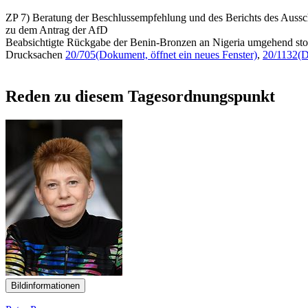
ZP 7) Beratung der Beschlussempfehlung und des Berichts des Aussc
zu dem Antrag der AfD
Beabsichtigte Rückgabe der Benin-Bronzen an Nigeria umgehend st
Drucksachen
20/705
(Dokument, öffnet ein neues Fenster)
,
20/1132
(D
Reden zu diesem Tagesordnungspunkt
Bildinformationen