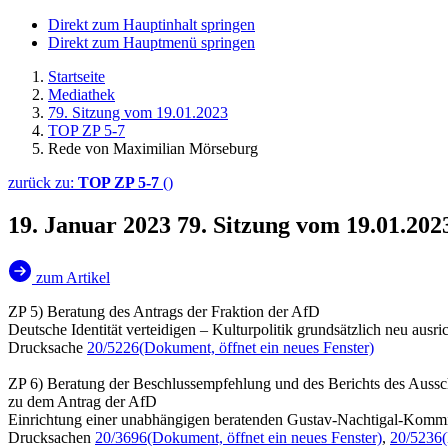
Direkt zum Hauptinhalt springen
Direkt zum Hauptmenü springen
Startseite
Mediathek
79. Sitzung vom 19.01.2023
TOP ZP 5-7
Rede von Maximilian Mörseburg
zurück zu:
TOP ZP 5-7
()
19. Januar 2023
79. Sitzung vom 19.01.20
zum Artikel
ZP 5) Beratung des Antrags der Fraktion der AfD
Deutsche Identität verteidigen – Kulturpolitik grundsätzlich neu ausri
Drucksache
20/5226
(Dokument, öffnet ein neues Fenster)
ZP 6) Beratung der Beschlussempfehlung und des Berichts des Aussc
zu dem Antrag der AfD
Einrichtung einer unabhängigen beratenden Gustav-Nachtigal-Kommis
Drucksachen
20/3696
(Dokument, öffnet ein neues Fenster)
,
20/5236