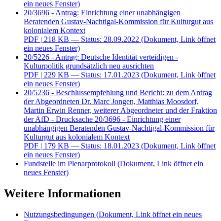
ein neues Fenster)
20/3696 - Antrag: Einrichtung einer unabhängigen
Beratenden Gustav-Nachtigal-Kommission für Kulturgut aus
kolonialem Kontext
PDF
| 218 KB — Status: 28.09.2022
(Dokument, Link öffnet
ein neues Fenster)
20/5226 - Antrag: Deutsche Identität verteidigen -
Kulturpolitik grundsätzlich neu ausrichten
PDF
| 229 KB — Status: 17.01.2023
(Dokument, Link öffnet
ein neues Fenster)
20/5236 - Beschlussempfehlung und Bericht: zu dem Antrag
der Abgeordneten Dr. Marc Jongen, Matthias Moosdorf,
Martin Erwin Renner, weiterer Abgeordneter und der Fraktion
der AfD - Drucksache 20/3696 - Einrichtung einer
unabhängigen Beratenden Gustav-Nachtigal-Kommission für
Kulturgut aus kolonialem Kontext
PDF
| 179 KB — Status: 18.01.2023
(Dokument, Link öffnet
ein neues Fenster)
Fundstelle im Plenarprotokoll
(Dokument, Link öffnet ein
neues Fenster)
Weitere Informationen
Nutzungsbedingungen
(Dokument, Link öffnet ein neues