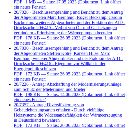
PDF
| 1 MB — Status: 17.05.2023
(Dokument, Link öffnet
ein neues Fenster)
20/7028 - Beschlussempfehlung und Bericht: zu dem Antrag
der Abgeordneten Marc Bernhard, Roger Beckamp, Carolin
Bachmann, weiterer Abgeordneter und der Fraktion der AfD -
Drucksache 20/6415 - Verbot von Öl- und Gasheizungen
verhindern - Priorisierung der Wärmepumpen beenden
PDF
| 178 KB — Status: 26.05.2023
(Dokument, Link öffnet
ein neues Fenster)
20/7030 - Beschlussempfehlung und Bericht: zu dem Antrag
der Abgeordneten Steffen Kotré, Karsten Hilse, Marc
Bernhard, weiterer Abgeordneter und der Fraktion der AfD -
Drucksache 20/6416 - Eigentum vor Willkür in der
Energiepolitik schützen
PDF
| 172 KB — Status: 26.05.2023
(Dokument, Link öffnet
ein neues Fenster)
20/7226 - Antrag: Abschaffung der Modernisierungsumlage
zum Schutz der Mieterinnen und Mieter
PDF
| 198 KB — Status: 14.06.2023
(Dokument, Link öffnet
ein neues Fenster)
20/7357 - Antrag: Diversifizierung von
Gebäudeheizungsarten erhalten - Durch vielfältige
Heizsysteme die Widerstandsfähigkeit der Wärmeerzeugung
in Deutschland bewahren
PDF
| 173 KB — Status: 20.06.2023
(Dokument, Link öffnet