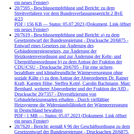
ein neues Fenster)
20/7595 - Beschlussempfehlung und Bericht: zu dem
Streitverfahren vor dem Bundesverfassungsgericht 2 BvE
4/23
PDF
| 156 KB — Status: 05.07.2023
(Dokument, Link öffnet
ein neues Fenster)
20/7619 - Beschlussempfehlung und Bericht: a) zu dem
Gesetzentwurf der Bundesregierung - Drucksache 20/6875 -
Entwurf eines Gesetzes zur Änderung des
Gebäudeenergiegesetzes, zur Änderung der
Heizkostenverordnung und zur Änderung der Kehr- und
Überprüfungsordnung b) zu dem Antrag der Fraktion der
CDU/CSU - Drucksache 20/6705 - Für eine sichere,
bezahlbare und klimafreundliche Wärmeversorgung ohne
soziale Kälte c) zu dem Antrag der Abgeordneten Dr. Rainer
Kraft, Karsten Hilse, Steffen Kotré, Carolin Bachmann, Marc
Bernhard, weiterer Abgeordneter und der Fraktion der AfD -
Drucksache 20/7357 - Diversifizierung von
Gebäudeheizungsarten erhalten - Durch vielfältige
Heizsysteme die Widerstandsfähigkeit der Wärmeerzeugung
in Deutschland bewahren
PDF
| 1 MB — Status: 05.07.2023
(Dokument, Link öffnet
ein neues Fenster)
20/7620 - Bericht: gemäß § 96 der Geschäftsordnung zu dem
Gesetzentwurf der Bundesregierung - Drucksachen 20/6875,