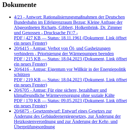
Dokumente
4/23 - Antwort: Rationalisierungsmaßnahmen der Deutschen
Bundesbahn im Eifelgrenzraum Bezug: Kleine Anfrage der
Abgeordneten Richarts, Gibbert, Holkenbrink, Dr. Zimmer
und Genossen - Drucksache IV/7 -
PDF
| 427 KB — Status: 18.11.1961
(Dokument, Link öffnet
ein neues Fenster)
20/6415 - Antrag: Verbot von Öl- und Gasheizungen
verhindern - Priorisierung der Wärmepumpen beenden
PDF
| 215 KB — Status: 18.04.2023
(Dokument, Link öffnet
ein neues Fenster)
20/6416 - Antrag: Eigentum vor Willkür in der Energiepolitik
schützen
PDF
| 219 KB — Status: 18.04.2023
(Dokument, Link öffnet
ein neues Fenster)
20/6705 - Antrag: Für eine sichere, bezahlbare und
klimafreundliche Wärmeversorgung ohne soziale Kälte
PDF
| 170 KB — Status: 09.05.2023
(Dokument, Link öffnet
ein neues Fenster)
20/6875 - Gesetzentwurf: Entwurf eines Gesetzes zur
Änderung des Gebäudeenergiegesetzes, zur Änderung der
Heizkostenverordnung und zur Änderung der Kehr- und
Überprüfungsordnung