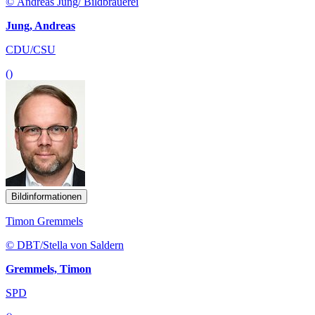
© Andreas Jung/ Bildbrauerei
Jung, Andreas
CDU/CSU
()
Bildinformationen
Timon Gremmels
© DBT/Stella von Saldern
Gremmels, Timon
SPD