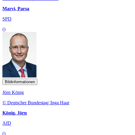
Marvi, Parsa
SPD
()
Bildinformationen
Jörn König
© Deutscher Bundestag/ Inga Haar
König, Jörn
AfD
()