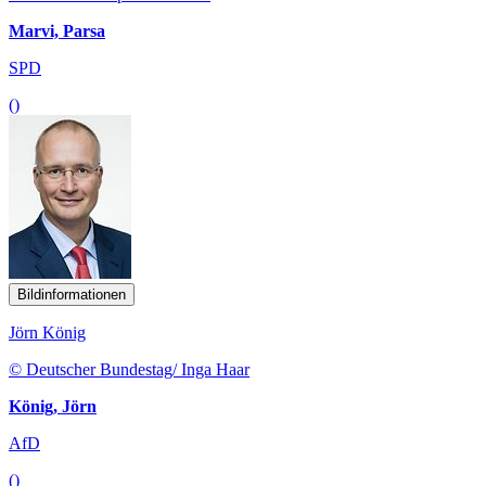
Marvi, Parsa
SPD
()
Bildinformationen
Jörn König
© Deutscher Bundestag/ Inga Haar
König, Jörn
AfD
()