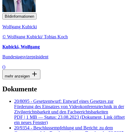
Bildinformationen
Wolfgang Kubicki
© Wolfgang Kubicki/ Tobias Koch
Kubicki, Wolfgang
Bundestagsvizepräsident
()
mehr anzeigen
Dokumente
20/8095 - Gesetzentwurf: Entwurf eines Gesetzes zur
Förderung des Einsatzes von Videokonferenztechnik in der
Zivilgerichtsbarkeit und den Fachgerichtsbarkeiten
PDF
| 1 MB — Status: 23.08.2023
(Dokument, Link öffnet
ein neues Fenster)
20/9354 - Beschlussempfehlung und Bericht: zu dem