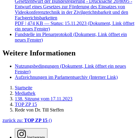
Gesetzentwurf der Bundesregierung - Drucksache 20/8095 -
Entwurf eines Gesetzes zur Förderung des Einsatzes von
Videokonferenztechnik in der Zivilgerichtsbarkeit und den
Fachgerichtsbarkeiten
PDF
| 474 KB — Status: 15.11.2023
(Dokument, Link öffnet
ein neues Fenster)
Fundstelle im Plenarprotokoll
(Dokument, Link öffnet ein
neues Fenster)
Weitere Informationen
Nutzungsbedingungen
(Dokument, Link öffnet ein neues
Fenster)
Aufzeichnungen im Parlamentsarchiv
(Interner Link)
Startseite
Mediathek
138. Sitzung vom 17.11.2023
TOP ZP 15
Rede von Dr. Till Steffen
zurück zu:
TOP ZP 15
()
Instagram