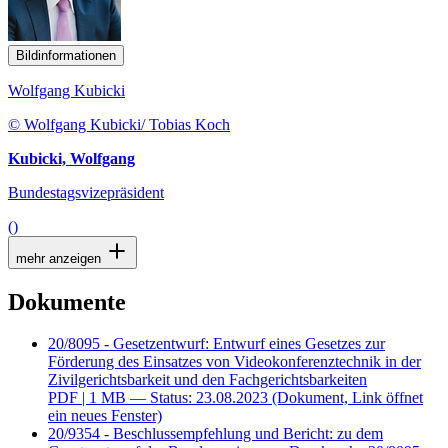
Bildinformationen
Wolfgang Kubicki
© Wolfgang Kubicki/ Tobias Koch
Kubicki, Wolfgang
Bundestagsvizepräsident
()
mehr anzeigen
Dokumente
20/8095 - Gesetzentwurf: Entwurf eines Gesetzes zur
Förderung des Einsatzes von Videokonferenztechnik in der
Zivilgerichtsbarkeit und den Fachgerichtsbarkeiten
PDF
| 1 MB — Status: 23.08.2023
(Dokument, Link öffnet
ein neues Fenster)
20/9354 - Beschlussempfehlung und Bericht: zu dem