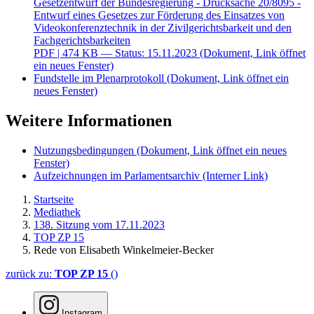
Gesetzentwurf der Bundesregierung - Drucksache 20/8095 -
Entwurf eines Gesetzes zur Förderung des Einsatzes von
Videokonferenztechnik in der Zivilgerichtsbarkeit und den
Fachgerichtsbarkeiten
PDF
| 474 KB — Status: 15.11.2023
(Dokument, Link öffnet
ein neues Fenster)
Fundstelle im Plenarprotokoll
(Dokument, Link öffnet ein
neues Fenster)
Weitere Informationen
Nutzungsbedingungen
(Dokument, Link öffnet ein neues
Fenster)
Aufzeichnungen im Parlamentsarchiv
(Interner Link)
Startseite
Mediathek
138. Sitzung vom 17.11.2023
TOP ZP 15
Rede von Elisabeth Winkelmeier-Becker
zurück zu:
TOP ZP 15
()
Instagram