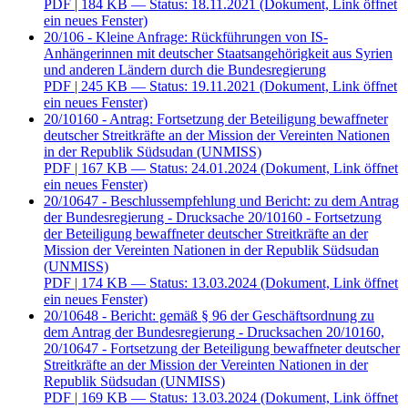
PDF
| 184 KB — Status: 18.11.2021
(Dokument, Link öffnet
ein neues Fenster)
20/106 - Kleine Anfrage: Rückführungen von IS-
Anhängerinnen mit deutscher Staatsangehörigkeit aus Syrien
und anderen Ländern durch die Bundesregierung
PDF
| 245 KB — Status: 19.11.2021
(Dokument, Link öffnet
ein neues Fenster)
20/10160 - Antrag: Fortsetzung der Beteiligung bewaffneter
deutscher Streitkräfte an der Mission der Vereinten Nationen
in der Republik Südsudan (UNMISS)
PDF
| 167 KB — Status: 24.01.2024
(Dokument, Link öffnet
ein neues Fenster)
20/10647 - Beschlussempfehlung und Bericht: zu dem Antrag
der Bundesregierung - Drucksache 20/10160 - Fortsetzung
der Beteiligung bewaffneter deutscher Streitkräfte an der
Mission der Vereinten Nationen in der Republik Südsudan
(UNMISS)
PDF
| 174 KB — Status: 13.03.2024
(Dokument, Link öffnet
ein neues Fenster)
20/10648 - Bericht: gemäß § 96 der Geschäftsordnung zu
dem Antrag der Bundesregierung - Drucksachen 20/10160,
20/10647 - Fortsetzung der Beteiligung bewaffneter deutscher
Streitkräfte an der Mission der Vereinten Nationen in der
Republik Südsudan (UNMISS)
PDF
| 169 KB — Status: 13.03.2024
(Dokument, Link öffnet