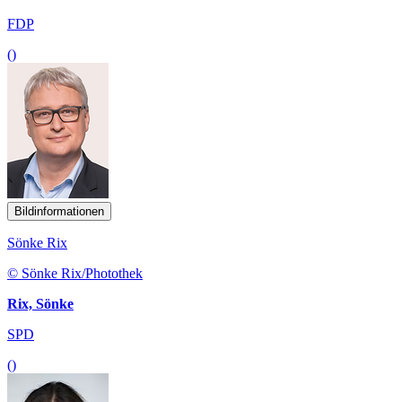
FDP
()
Bildinformationen
Sönke Rix
© Sönke Rix/Photothek
Rix, Sönke
SPD
()