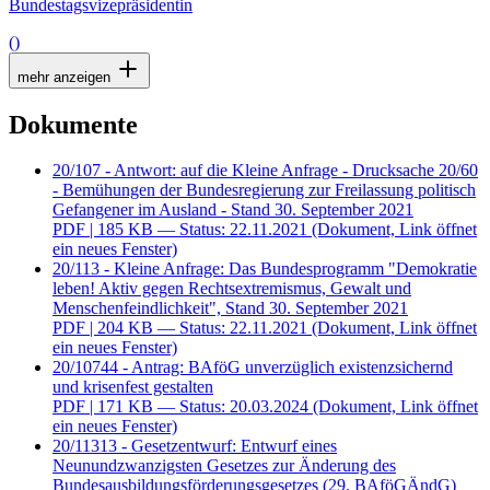
Bundestagsvizepräsidentin
()
mehr anzeigen
Dokumente
20/107 - Antwort: auf die Kleine Anfrage - Drucksache 20/60
- Bemühungen der Bundesregierung zur Freilassung politisch
Gefangener im Ausland - Stand 30. September 2021
PDF
| 185 KB — Status: 22.11.2021
(Dokument, Link öffnet
ein neues Fenster)
20/113 - Kleine Anfrage: Das Bundesprogramm "Demokratie
leben! Aktiv gegen Rechtsextremismus, Gewalt und
Menschenfeindlichkeit", Stand 30. September 2021
PDF
| 204 KB — Status: 22.11.2021
(Dokument, Link öffnet
ein neues Fenster)
20/10744 - Antrag: BAföG unverzüglich existenzsichernd
und krisenfest gestalten
PDF
| 171 KB — Status: 20.03.2024
(Dokument, Link öffnet
ein neues Fenster)
20/11313 - Gesetzentwurf: Entwurf eines
Neunundzwanzigsten Gesetzes zur Änderung des
Bundesausbildungsförderungsgesetzes (29. BAföGÄndG)