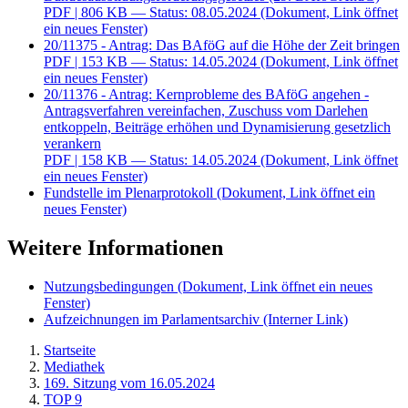
PDF
| 806 KB — Status: 08.05.2024
(Dokument, Link öffnet
ein neues Fenster)
20/11375 - Antrag: Das BAföG auf die Höhe der Zeit bringen
PDF
| 153 KB — Status: 14.05.2024
(Dokument, Link öffnet
ein neues Fenster)
20/11376 - Antrag: Kernprobleme des BAföG angehen -
Antragsverfahren vereinfachen, Zuschuss vom Darlehen
entkoppeln, Beiträge erhöhen und Dynamisierung gesetzlich
verankern
PDF
| 158 KB — Status: 14.05.2024
(Dokument, Link öffnet
ein neues Fenster)
Fundstelle im Plenarprotokoll
(Dokument, Link öffnet ein
neues Fenster)
Weitere Informationen
Nutzungsbedingungen
(Dokument, Link öffnet ein neues
Fenster)
Aufzeichnungen im Parlamentsarchiv
(Interner Link)
Startseite
Mediathek
169. Sitzung vom 16.05.2024
TOP 9