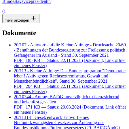
Bundestagsvizepräsidentin
()
mehr anzeigen
Dokumente
20/107 - Antwort: auf die Kleine Anfrage - Drucksache 20/60
- Bemühungen der Bundesregierung zur Freilassung politisch
Gefangener im Ausland - Stand 30. September 2021
PDF
| 185 KB — Status: 22.11.2021
(Dokument, Link öffnet
ein neues Fenster)
20/113 - Kleine Anfrage: Das Bundesprogramm "Demokratie
leben! Aktiv gegen Rechtsextremismus, Gewalt und
Menschenfeindlichkeit", Stand 30. September 2021
PDF
| 204 KB — Status: 22.11.2021
(Dokument, Link öffnet
ein neues Fenster)
20/10744 - Antrag: BAföG unverzüglich existenzsichernd
und krisenfest gestalten
PDF
| 171 KB — Status: 20.03.2024
(Dokument, Link öffnet
ein neues Fenster)
20/11313 - Gesetzentwurf: Entwurf eines
Neunundzwanzigsten Gesetzes zur Änderung des
Bundesausbildungsförderungsgesetzes (29. BAföGÄndG)