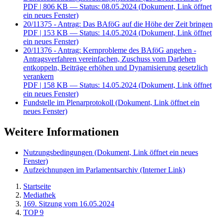
PDF
| 806 KB — Status: 08.05.2024
(Dokument, Link öffnet
ein neues Fenster)
20/11375 - Antrag: Das BAföG auf die Höhe der Zeit bringen
PDF
| 153 KB — Status: 14.05.2024
(Dokument, Link öffnet
ein neues Fenster)
20/11376 - Antrag: Kernprobleme des BAföG angehen -
Antragsverfahren vereinfachen, Zuschuss vom Darlehen
entkoppeln, Beiträge erhöhen und Dynamisierung gesetzlich
verankern
PDF
| 158 KB — Status: 14.05.2024
(Dokument, Link öffnet
ein neues Fenster)
Fundstelle im Plenarprotokoll
(Dokument, Link öffnet ein
neues Fenster)
Weitere Informationen
Nutzungsbedingungen
(Dokument, Link öffnet ein neues
Fenster)
Aufzeichnungen im Parlamentsarchiv
(Interner Link)
Startseite
Mediathek
169. Sitzung vom 16.05.2024
TOP 9