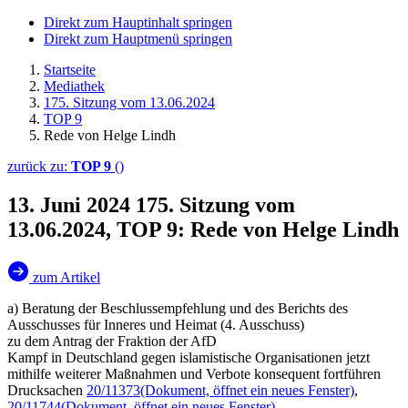
Direkt zum Hauptinhalt springen
Direkt zum Hauptmenü springen
Startseite
Mediathek
175. Sitzung vom 13.06.2024
TOP 9
Rede von Helge Lindh
zurück zu:
TOP 9
()
13. Juni 2024
175. Sitzung vom
13.06.2024, TOP 9: Rede von Helge Lindh
zum Artikel
a) Beratung der Beschlussempfehlung und des Berichts des
Ausschusses für Inneres und Heimat (4. Ausschuss)
zu dem Antrag der Fraktion der AfD
Kampf in Deutschland gegen islamistische Organisationen jetzt
mithilfe weiterer Maßnahmen und Verbote konsequent fortführen
Drucksachen
20/11373
(Dokument, öffnet ein neues Fenster)
,
20/11744
(Dokument, öffnet ein neues Fenster)