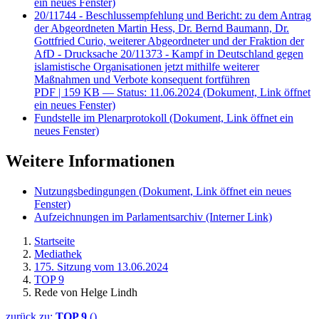
ein neues Fenster)
20/11744 - Beschlussempfehlung und Bericht: zu dem Antrag
der Abgeordneten Martin Hess, Dr. Bernd Baumann, Dr.
Gottfried Curio, weiterer Abgeordneter und der Fraktion der
AfD - Drucksache 20/11373 - Kampf in Deutschland gegen
islamistische Organisationen jetzt mithilfe weiterer
Maßnahmen und Verbote konsequent fortführen
PDF
| 159 KB — Status: 11.06.2024
(Dokument, Link öffnet
ein neues Fenster)
Fundstelle im Plenarprotokoll
(Dokument, Link öffnet ein
neues Fenster)
Weitere Informationen
Nutzungsbedingungen
(Dokument, Link öffnet ein neues
Fenster)
Aufzeichnungen im Parlamentsarchiv
(Interner Link)
Startseite
Mediathek
175. Sitzung vom 13.06.2024
TOP 9
Rede von Helge Lindh
zurück zu:
TOP 9
()