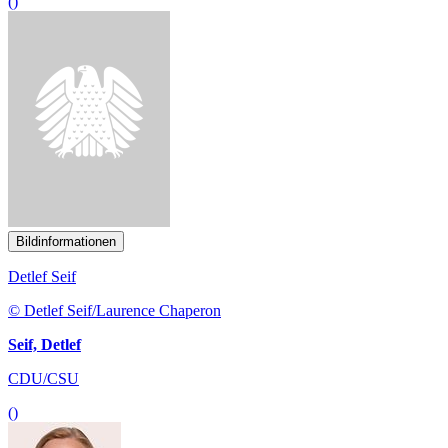
()
Bildinformationen
Detlef Seif
© Detlef Seif/Laurence Chaperon
Seif, Detlef
CDU/CSU
()