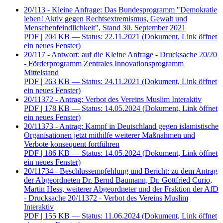
20/113 - Kleine Anfrage: Das Bundesprogramm "Demokratie
leben! Aktiv gegen Rechtsextremismus, Gewalt und
Menschenfeindlichkeit", Stand 30. September 2021
PDF
| 204 KB — Status: 22.11.2021
(Dokument, Link öffnet
ein neues Fenster)
20/117 - Antwort: auf die Kleine Anfrage - Drucksache 20/20
- Förderprogramm Zentrales Innovationsprogramm
Mittelstand
PDF
| 263 KB — Status: 24.11.2021
(Dokument, Link öffnet
ein neues Fenster)
20/11372 - Antrag: Verbot des Vereins Muslim Interaktiv
PDF
| 178 KB — Status: 14.05.2024
(Dokument, Link öffnet
ein neues Fenster)
20/11373 - Antrag: Kampf in Deutschland gegen islamistische
Organisationen jetzt mithilfe weiterer Maßnahmen und
Verbote konsequent fortführen
PDF
| 186 KB — Status: 14.05.2024
(Dokument, Link öffnet
ein neues Fenster)
20/11734 - Beschlussempfehlung und Bericht: zu dem Antrag
der Abgeordneten Dr. Bernd Baumann, Dr. Gottfried Curio,
Martin Hess, weiterer Abgeordneter und der Fraktion der AfD
- Drucksache 20/11372 - Verbot des Vereins Muslim
Interaktiv
PDF
| 155 KB — Status: 11.06.2024
(Dokument, Link öffnet