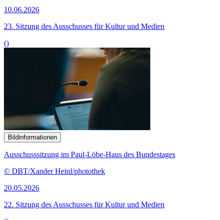
10.06.2026
23. Sitzung des Ausschusses für Kultur und Medien
()
Bildinformationen
Ausschusssitzung im Paul-Löbe-Haus des Bundestages
© DBT/Xander Heinl/photothek
20.05.2026
22. Sitzung des Ausschusses für Kultur und Medien