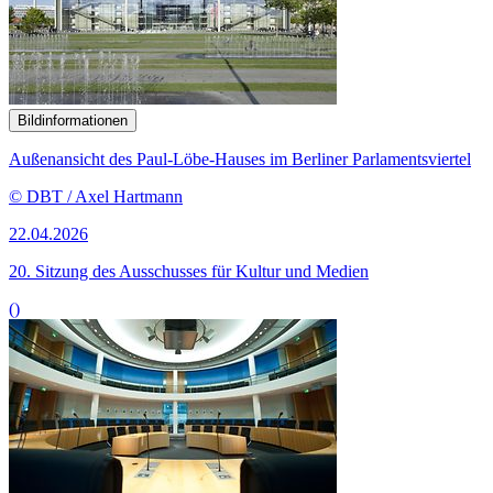
Bildinformationen
Außenansicht des Paul-Löbe-Hauses im Berliner Parlamentsviertel
© DBT / Axel Hartmann
22.04.2026
20. Sitzung des Ausschusses für Kultur und Medien
()