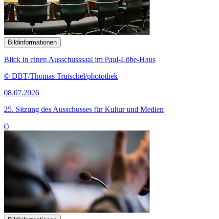
Bildinformationen
Blick in einen Ausschusssaal im Paul-Löbe-Haus
© DBT/Thomas Trutschel/photothek
08.07.2026
25. Sitzung des Ausschusses für Kultur und Medien
()