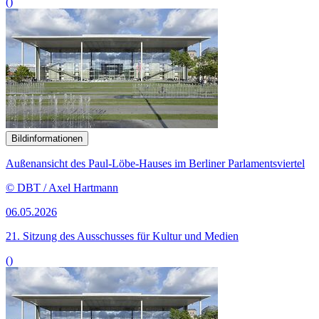
()
Bildinformationen
Außenansicht des Paul-Löbe-Hauses im Berliner Parlamentsviertel
© DBT / Axel Hartmann
06.05.2026
21. Sitzung des Ausschusses für Kultur und Medien
()