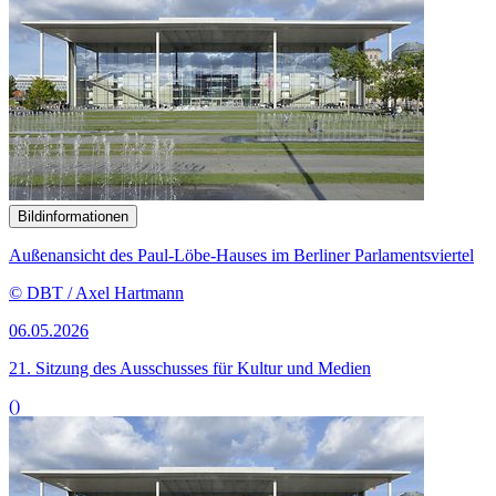
Bildinformationen
Außenansicht des Paul-Löbe-Hauses im Berliner Parlamentsviertel
© DBT / Axel Hartmann
06.05.2026
21. Sitzung des Ausschusses für Kultur und Medien
()