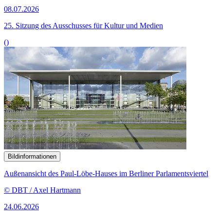
08.07.2026
25. Sitzung des Ausschusses für Kultur und Medien
()
Bildinformationen
Außenansicht des Paul-Löbe-Hauses im Berliner Parlamentsviertel
© DBT / Axel Hartmann
24.06.2026