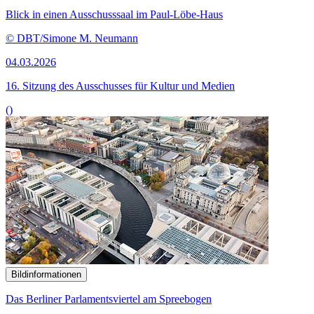
Blick in einen Ausschusssaal im Paul-Löbe-Haus
© DBT/Simone M. Neumann
04.03.2026
16. Sitzung des Ausschusses für Kultur und Medien
()
Bildinformationen
Das Berliner Parlamentsviertel am Spreebogen