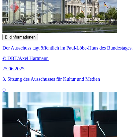
Bildinformationen
Der Ausschuss tagt öffentlich im Paul-Löbe-Haus des Bundestages.
© DBT/Axel Hartmann
25.06.2025
3. Sitzung des Ausschusses für Kultur und Medien
()