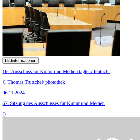
Bildinformationen
Italiens Kulturminister Dario Franceschini (links) und
Kulturstaatsministerin Monika Grütters (rechts) unterzeichnen am
21. Februar 2020 eine Vereinbarung über die Übergabe von NS-
Raubkunst.
© picture alliance/dpa | Carsten Koall
04.11.2024
Rückgabe von NS-verfolgungsbedingt entzogenem Kulturgut
()