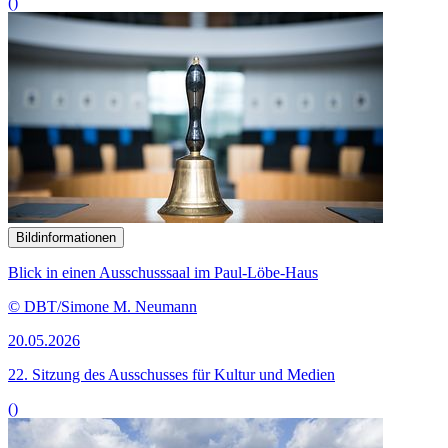
()
Bildinformationen
Blick in einen Ausschusssaal im Paul-Löbe-Haus
© DBT/Simone M. Neumann
20.05.2026
22. Sitzung des Ausschusses für Kultur und Medien
()