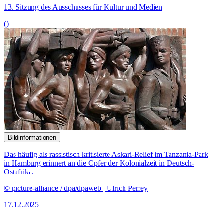
13. Sitzung des Ausschusses für Kultur und Medien
()
Bildinformationen
Das häufig als rassistisch kritisierte Askari-Relief im Tanzania-Park
in Hamburg erinnert an die Opfer der Kolonialzeit in Deutsch-
Ostafrika.
© picture-alliance / dpa/dpaweb | Ulrich Perrey
17.12.2025