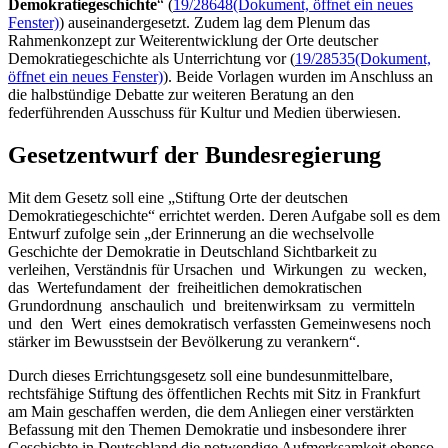
Demokratiegeschichte
“ (
19/28648
(Dokument, öffnet ein neues
Fenster)
) auseinandergesetzt. Zudem lag dem Plenum das
Rahmenkonzept zur Weiterentwicklung der Orte deutscher
Demokratiegeschichte als Unterrichtung vor (
19/28535
(Dokument,
öffnet ein neues Fenster)
). Beide Vorlagen wurden im Anschluss an
die halbstündige Debatte zur weiteren Beratung an den
federführenden Ausschuss für Kultur und Medien überwiesen.
Gesetzentwurf der Bundesregierung
Mit dem Gesetz soll eine „Stiftung Orte der deutschen
Demokratiegeschichte“ errichtet werden. Deren Aufgabe soll es dem
Entwurf zufolge sein „der Erinnerung an die wechselvolle
Geschichte der Demokratie in Deutschland Sichtbarkeit zu
verleihen, Verständnis für Ursachen und Wirkungen zu wecken,
das Wertefundament der freiheitlichen demokratischen
Grundordnung anschaulich und breitenwirksam zu vermitteln
und den Wert eines demokratisch verfassten Gemeinwesens noch
stärker im Bewusstsein der Bevölkerung zu verankern“.
Durch dieses Errichtungsgesetz soll eine bundesunmittelbare,
rechtsfähige Stiftung des öffentlichen Rechts mit Sitz in Frankfurt
am Main geschaffen werden, die dem Anliegen einer verstärkten
Befassung mit den Themen Demokratie und insbesondere ihrer
Geschichte in Deutschland die notwendige Aufmerksamkeit ebenso