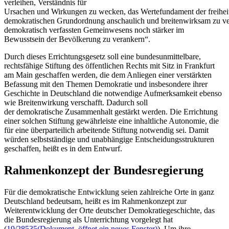
verleihen, Verständnis für
Ursachen und Wirkungen zu wecken, das Wertefundament der freihei
demokratischen Grundordnung anschaulich und breitenwirksam zu ver
demokratisch verfassten Gemeinwesens noch stärker im
Bewusstsein der Bevölkerung zu verankern“.
Durch dieses Errichtungsgesetz soll eine bundesunmittelbare,
rechtsfähige Stiftung des öffentlichen Rechts mit Sitz in Frankfurt
am Main geschaffen werden, die dem Anliegen einer verstärkten
Befassung mit den Themen Demokratie und insbesondere ihrer
Geschichte in Deutschland die notwendige Aufmerksamkeit ebenso
wie Breitenwirkung verschafft. Dadurch soll
der demokratische Zusammenhalt gestärkt werden. Die Errichtung
einer solchen Stiftung gewährleiste eine inhaltliche Autonomie, die
für eine überparteilich arbeitende Stiftung notwendig sei. Damit
würden selbstständige und unabhängige Entscheidungsstrukturen
geschaffen, heißt es in dem Entwurf.
Rahmenkonzept der Bundesregierung
Für die demokratische Entwicklung seien zahlreiche Orte in ganz
Deutschland bedeutsam, heißt es im Rahmenkonzept zur
Weiterentwicklung der Orte deutscher Demokratiegeschichte, das
die Bundesregierung als Unterrichtung vorgelegt hat
(
19/28535
(Dokument, öffnet ein neues Fenster)
). Um ihre