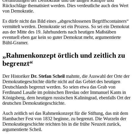
Gefährdungen der Demokratie und die langen Kämpfe und
Rückschläge thematisiert werden. Dies verdeutliche auch den Wert
von Demokratie.
Es dürfe nicht das Bild eines „abgeschlossenen Begriffscontainers“
vermittelt werden. Demokratie sei ein Prozess. So sei ein Demokrat
aus der Mitte des 19. Jahrhunderts nach heutigen Maßstäben
eventuell eben gar kein so guter Demokrat mehr, argumentierte
Bühl-Gramer.
„Rahmenkonzept örtlich und zeitlich zu
begrenzt“
Der Historiker
Dr.
Stefan Scheil
mahnte, die Auswahl der Orte der
Demokratiegeschichte dürfte nicht auf das Gebiet des heutigen
Deutschlands begrenzt werden. So seien etwa das Grab von
Ferdinand
Lasalle
im polnischen Breslau oder Immanuel Kants in
Königsberg, dem heutigen russischen Kaliningrad, ebenfalls Ort der
deutschen Demokratiegeschichte.
Auch zeitlich sei das Rahmenkonzept für die Stiftung, das mit dem
Hambacher Fest von 1832 beginne, zu begrenzt. Die Wurzeln der
Demokratiegeschichte reichten bis in die frühe Neuzeit zurück,
argumentierte Scheil.