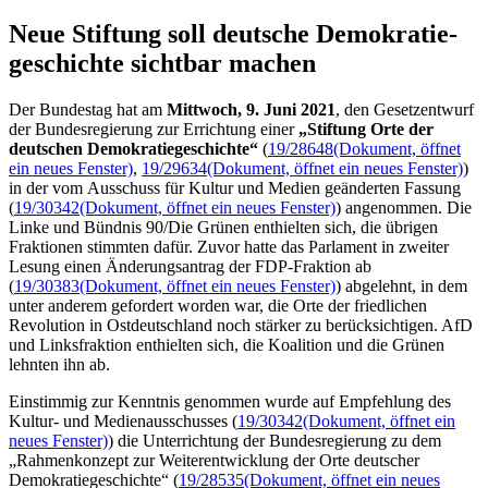
Neue Stiftung soll deutsche Demokratie­
geschichte sichtbar machen
Der Bundestag hat am
Mittwoch, 9. Juni 2021
, den Gesetzentwurf
der Bundesregierung zur Errichtung einer
„Stiftung Orte der
deutschen Demokratiegeschichte“
(
19/28648
(Dokument, öffnet
ein neues Fenster)
,
19/29634
(Dokument, öffnet ein neues Fenster)
)
in der vom Ausschuss für Kultur und Medien geänderten Fassung
(
19/30342
(Dokument, öffnet ein neues Fenster)
) angenommen. Die
Linke und Bündnis 90/Die Grünen enthielten sich, die übrigen
Fraktionen stimmten dafür. Zuvor hatte das Parlament in zweiter
Lesung einen Änderungsantrag der FDP-Fraktion ab
(
19/30383
(Dokument, öffnet ein neues Fenster)
) abgelehnt, in dem
unter anderem gefordert worden war, die Orte der friedlichen
Revolution in Ostdeutschland noch stärker zu berücksichtigen. AfD
und Linksfraktion enthielten sich, die Koalition und die Grünen
lehnten ihn ab.
Einstimmig zur Kenntnis genommen wurde auf Empfehlung des
Kultur- und Medienausschusses (
19/30342
(Dokument, öffnet ein
neues Fenster)
) die Unterrichtung der Bundesregierung zu dem
„Rahmenkonzept zur Weiterentwicklung der Orte deutscher
Demokratiegeschichte“ (
19/28535
(Dokument, öffnet ein neues