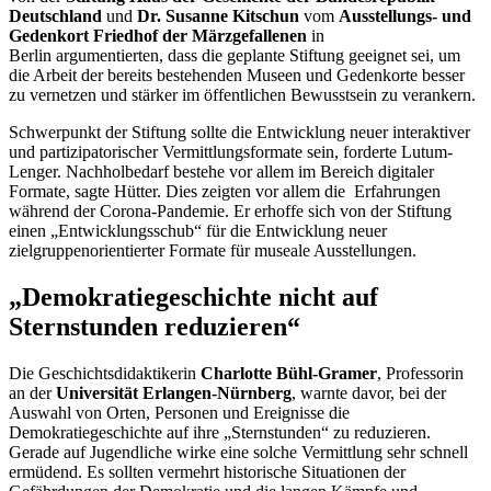
Deutschland
und
Dr. Susanne Kitschun
vom
Ausstellungs- und
Gedenkort Friedhof der Märzgefallenen
in
Berlin argumentierten, dass die geplante Stiftung geeignet sei, um
die Arbeit der bereits bestehenden Museen und Gedenkorte besser
zu vernetzen und stärker im öffentlichen Bewusstsein zu verankern.
Schwerpunkt der Stiftung sollte die Entwicklung neuer interaktiver
und partizipatorischer Vermittlungsformate sein, forderte Lutum-
Lenger. Nachholbedarf bestehe vor allem im Bereich digitaler
Formate, sagte Hütter. Dies zeigten vor allem die Erfahrungen
während der Corona-Pandemie. Er erhoffe sich von der Stiftung
einen „Entwicklungsschub“ für die Entwicklung neuer
zielgruppenorientierter Formate für museale Ausstellungen.
„Demokratiegeschichte nicht auf
Sternstunden reduzieren“
Die Geschichtsdidaktikerin
Charlotte Bühl-Gramer
, Professorin
an der
Universität Erlangen-Nürnberg
,
warnte davor, bei der
Auswahl von Orten, Personen und Ereignisse die
Demokratiegeschichte auf ihre „Sternstunden“ zu reduzieren.
Gerade auf Jugendliche wirke eine solche Vermittlung sehr schnell
ermüdend. Es sollten vermehrt historische Situationen der