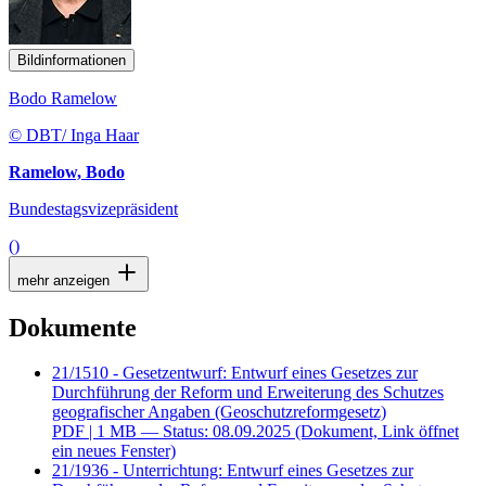
Bildinformationen
Bodo Ramelow
© DBT/ Inga Haar
Ramelow, Bodo
Bundestagsvizepräsident
()
mehr anzeigen
Dokumente
21/1510 - Gesetzentwurf: Entwurf eines Gesetzes zur
Durchführung der Reform und Erweiterung des Schutzes
geografischer Angaben (Geoschutzreformgesetz)
PDF
| 1 MB — Status: 08.09.2025
(Dokument, Link öffnet
ein neues Fenster)
21/1936 - Unterrichtung: Entwurf eines Gesetzes zur