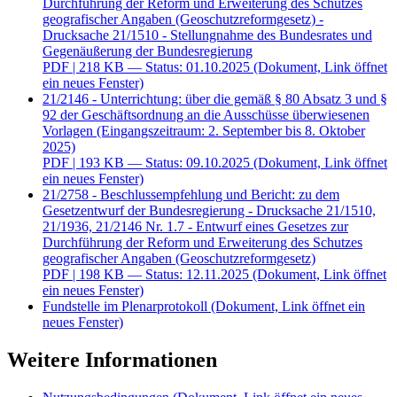
Durchführung der Reform und Erweiterung des Schutzes
geografischer Angaben (Geoschutzreformgesetz) -
Drucksache 21/1510 - Stellungnahme des Bundesrates und
Gegenäußerung der Bundesregierung
PDF
| 218 KB — Status: 01.10.2025
(Dokument, Link öffnet
ein neues Fenster)
21/2146 - Unterrichtung: über die gemäß § 80 Absatz 3 und §
92 der Geschäftsordnung an die Ausschüsse überwiesenen
Vorlagen (Eingangszeitraum: 2. September bis 8. Oktober
2025)
PDF
| 193 KB — Status: 09.10.2025
(Dokument, Link öffnet
ein neues Fenster)
21/2758 - Beschlussempfehlung und Bericht: zu dem
Gesetzentwurf der Bundesregierung - Drucksache 21/1510,
21/1936, 21/2146 Nr. 1.7 - Entwurf eines Gesetzes zur
Durchführung der Reform und Erweiterung des Schutzes
geografischer Angaben (Geoschutzreformgesetz)
PDF
| 198 KB — Status: 12.11.2025
(Dokument, Link öffnet
ein neues Fenster)
Fundstelle im Plenarprotokoll
(Dokument, Link öffnet ein
neues Fenster)
Weitere Informationen