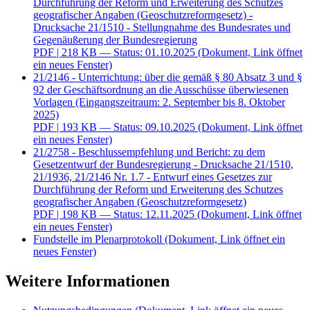
Durchführung der Reform und Erweiterung des Schutzes
geografischer Angaben (Geoschutzreformgesetz) -
Drucksache 21/1510 - Stellungnahme des Bundesrates und
Gegenäußerung der Bundesregierung
PDF
| 218 KB — Status: 01.10.2025
(Dokument, Link öffnet
ein neues Fenster)
21/2146 - Unterrichtung: über die gemäß § 80 Absatz 3 und §
92 der Geschäftsordnung an die Ausschüsse überwiesenen
Vorlagen (Eingangszeitraum: 2. September bis 8. Oktober
2025)
PDF
| 193 KB — Status: 09.10.2025
(Dokument, Link öffnet
ein neues Fenster)
21/2758 - Beschlussempfehlung und Bericht: zu dem
Gesetzentwurf der Bundesregierung - Drucksache 21/1510,
21/1936, 21/2146 Nr. 1.7 - Entwurf eines Gesetzes zur
Durchführung der Reform und Erweiterung des Schutzes
geografischer Angaben (Geoschutzreformgesetz)
PDF
| 198 KB — Status: 12.11.2025
(Dokument, Link öffnet
ein neues Fenster)
Fundstelle im Plenarprotokoll
(Dokument, Link öffnet ein
neues Fenster)
Weitere Informationen