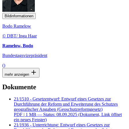
Bildinformationen
Bodo Ramelow
© DBT/ Inga Haar
Ramelow, Bodo
Bundestagsvizepräsident
()
mehr anzeigen
Dokumente
21/1510 - Gesetzentwurf: Entwurf eines Gesetzes zur
Durchführung der Reform und Erweiterung des Schutzes
geografischer Angaben (Geoschutzreformgesetz)
PDF
| 1 MB — Status: 08.09.2025
(Dokument, Link öffnet
ein neues Fenster)
21/1936 - Unterrichtung: Entwurf eines Gesetzes zur