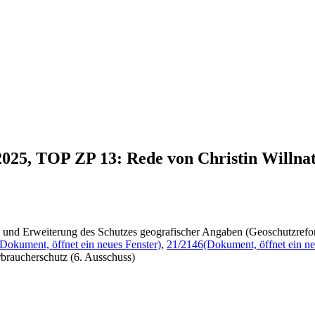
2025, TOP ZP 13: Rede von Christin Willna
 und Erweiterung des Schutzes geografischer Angaben (Geoschutzrefo
(Dokument, öffnet ein neues Fenster)
,
21/2146
(Dokument, öffnet ein ne
braucherschutz (6. Ausschuss)