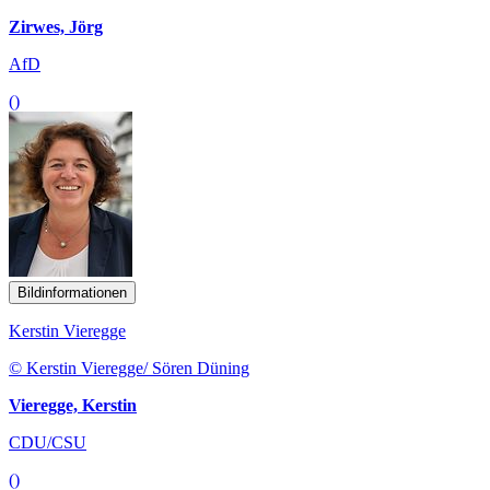
Zirwes, Jörg
AfD
()
Bildinformationen
Kerstin Vieregge
© Kerstin Vieregge/ Sören Düning
Vieregge, Kerstin
CDU/CSU
()