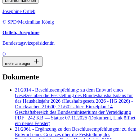
Bildinformationen
Josephine Ortleb
© SPD/Maximilian König
Ortleb, Josephine
Bundestagsvizepräsidentin
()
mehr anzeigen
Dokumente
21/2014 - Beschlussempfehlung: zu dem Entwurf eines
Gesetzes über die Feststellung des Bundeshaushaltsplans für
das Haushaltsjahr 2026 (Haushaltsgesetz 2026 - HG 2026) -
Drucksachen 21/600, 21/602 - hier: Einzelplan 14
Geschäftsbereich des Bundesministeriums der Verteidigung
PDF
| 242 KB — Status: 07.11.2025
(Dokument, Link öffnet
ein neues Fenster)
21/2061 - Ergänzung zu den Beschlussempfehlungen: zu dem
Entwurf eines Gesetzes über die Feststellung des