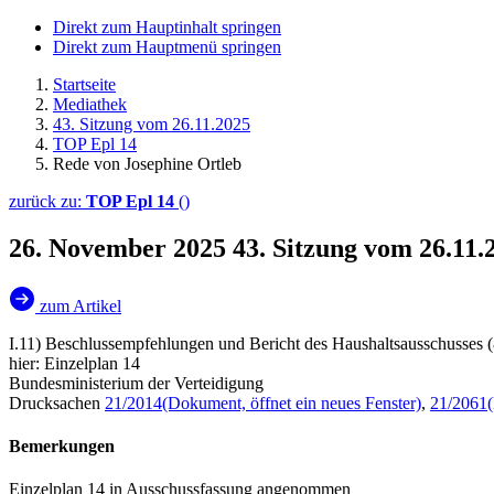
Direkt zum Hauptinhalt springen
Direkt zum Hauptmenü springen
Startseite
Mediathek
43. Sitzung vom 26.11.2025
TOP Epl 14
Rede von Josephine Ortleb
zurück zu:
TOP Epl 14
()
26. November 2025
43. Sitzung vom 26.11.
zum Artikel
I.11) Beschlussempfehlungen und Bericht des Haushaltsausschusses (
hier: Einzelplan 14
Bundesministerium der Verteidigung
Drucksachen
21/2014
(Dokument, öffnet ein neues Fenster)
,
21/2061
Bemerkungen
Einzelplan 14 in Ausschussfassung angenommen