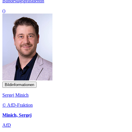
Bundestagspräsidentin
()
Bildinformationen
Sergej Minich
© AfD-Fraktion
Minich, Sergej
AfD