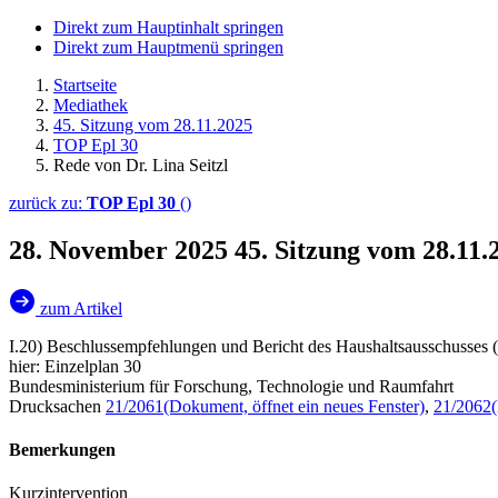
Direkt zum Hauptinhalt springen
Direkt zum Hauptmenü springen
Startseite
Mediathek
45. Sitzung vom 28.11.2025
TOP Epl 30
Rede von Dr. Lina Seitzl
zurück zu:
TOP Epl 30
()
28. November 2025
45. Sitzung vom 28.11.
zum Artikel
I.20) Beschlussempfehlungen und Bericht des Haushaltsausschusses 
hier: Einzelplan 30
Bundesministerium für Forschung, Technologie und Raumfahrt
Drucksachen
21/2061
(Dokument, öffnet ein neues Fenster)
,
21/2062
Bemerkungen
Kurzintervention