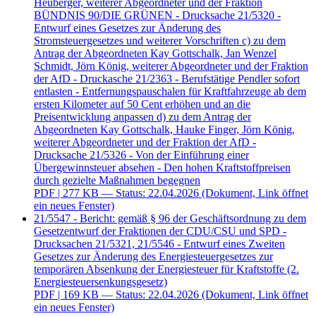
Heuberger, weiterer Abgeordneter und der Fraktion
BÜNDNIS 90/DIE GRÜNEN - Drucksache 21/5320 -
Entwurf eines Gesetzes zur Änderung des
Stromsteuergesetzes und weiterer Vorschriften c) zu dem
Antrag der Abgeordneten Kay Gottschalk, Jan Wenzel
Schmidt, Jörn König, weiterer Abgeordneter und der Fraktion
der AfD - Druckasche 21/2363 - Berufstätige Pendler sofort
entlasten - Entfernungspauschalen für Kraftfahrzeuge ab dem
ersten Kilometer auf 50 Cent erhöhen und an die
Preisentwicklung anpassen d) zu dem Antrag der
Abgeordneten Kay Gottschalk, Hauke Finger, Jörn König,
weiterer Abgeordneter und der Fraktion der AfD -
Drucksache 21/5326 - Von der Einführung einer
Übergewinnsteuer absehen - Den hohen Kraftstoffpreisen
durch gezielte Maßnahmen begegnen
PDF
| 277 KB — Status: 22.04.2026
(Dokument, Link öffnet
ein neues Fenster)
21/5547 - Bericht: gemäß § 96 der Geschäftsordnung zu dem
Gesetzentwurf der Fraktionen der CDU/CSU und SPD -
Drucksachen 21/5321, 21/5546 - Entwurf eines Zweiten
Gesetzes zur Änderung des Energiesteuergesetzes zur
temporären Absenkung der Energiesteuer für Kraftstoffe (2.
Energiesteuersenkungsgesetz)
PDF
| 169 KB — Status: 22.04.2026
(Dokument, Link öffnet
ein neues Fenster)