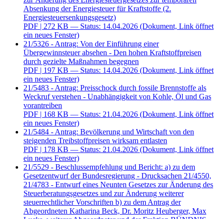
Absenkung der Energiesteuer für Kraftstoffe (2.
Energiesteuersenkungsgesetz)
PDF
| 272 KB — Status: 14.04.2026
(Dokument, Link öffnet
ein neues Fenster)
21/5326 - Antrag: Von der Einführung einer
Übergewinnsteuer absehen - Den hohen Kraftstoffpreisen
durch gezielte Maßnahmen begegnen
PDF
| 197 KB — Status: 14.04.2026
(Dokument, Link öffnet
ein neues Fenster)
21/5483 - Antrag: Preisschock durch fossile Brennstoffe als
Weckruf verstehen - Unabhängigkeit von Kohle, Öl und Gas
vorantreiben
PDF
| 168 KB — Status: 21.04.2026
(Dokument, Link öffnet
ein neues Fenster)
21/5484 - Antrag: Bevölkerung und Wirtschaft von den
steigenden Treibstoffpreisen wirksam entlasten
PDF
| 178 KB — Status: 21.04.2026
(Dokument, Link öffnet
ein neues Fenster)
21/5529 - Beschlussempfehlung und Bericht: a) zu dem
Gesetzentwurf der Bundesregierung - Drucksachen 21/4550,
21/4783 - Entwurf eines Neunten Gesetzes zur Änderung des
Steuerberatungsgesetzes und zur Änderung weiterer
steuerrechtlicher Vorschriften b) zu dem Antrag der
Abgeordneten Katharina Beck, Dr. Moritz Heuberger, Max