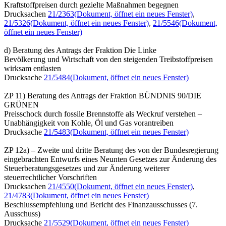
Kraftstoffpreisen durch gezielte Maßnahmen begegnen
Drucksachen
21/2363
(Dokument, öffnet ein neues Fenster)
,
21/5326
(Dokument, öffnet ein neues Fenster)
,
21/5546
(Dokument,
öffnet ein neues Fenster)
d) Beratung des Antrags der Fraktion Die Linke
Bevölkerung und Wirtschaft von den steigenden Treibstoffpreisen
wirksam entlasten
Drucksache
21/5484
(Dokument, öffnet ein neues Fenster)
ZP 11) Beratung des Antrags der Fraktion BÜNDNIS 90/DIE
GRÜNEN
Preisschock durch fossile Brennstoffe als Weckruf verstehen –
Unabhängigkeit von Kohle, Öl und Gas vorantreiben
Drucksache
21/5483
(Dokument, öffnet ein neues Fenster)
ZP 12a) – Zweite und dritte Beratung des von der Bundesregierung
eingebrachten Entwurfs eines Neunten Gesetzes zur Änderung des
Steuerberatungsgesetzes und zur Änderung weiterer
steuerrechtlicher Vorschriften
Drucksachen
21/4550
(Dokument, öffnet ein neues Fenster)
,
21/4783
(Dokument, öffnet ein neues Fenster)
Beschlussempfehlung und Bericht des Finanzausschusses (7.
Ausschuss)
Drucksache
21/5529
(Dokument, öffnet ein neues Fenster)