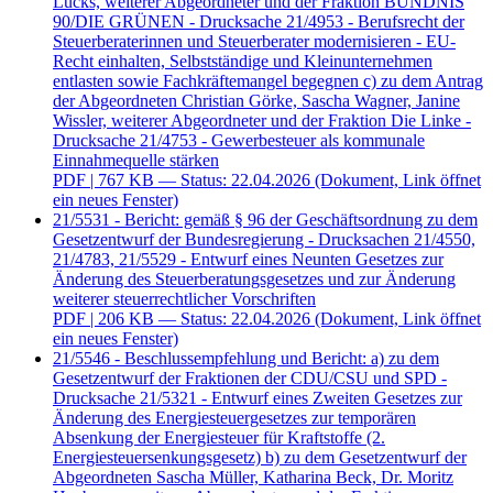
Lucks, weiterer Abgeordneter und der Fraktion BÜNDNIS
90/DIE GRÜNEN - Drucksache 21/4953 - Berufsrecht der
Steuerberaterinnen und Steuerberater modernisieren - EU-
Recht einhalten, Selbstständige und Kleinunternehmen
entlasten sowie Fachkräftemangel begegnen c) zu dem Antrag
der Abgeordneten Christian Görke, Sascha Wagner, Janine
Wissler, weiterer Abgeordneter und der Fraktion Die Linke -
Drucksache 21/4753 - Gewerbesteuer als kommunale
Einnahmequelle stärken
PDF
| 767 KB — Status: 22.04.2026
(Dokument, Link öffnet
ein neues Fenster)
21/5531 - Bericht: gemäß § 96 der Geschäftsordnung zu dem
Gesetzentwurf der Bundesregierung - Drucksachen 21/4550,
21/4783, 21/5529 - Entwurf eines Neunten Gesetzes zur
Änderung des Steuerberatungsgesetzes und zur Änderung
weiterer steuerrechtlicher Vorschriften
PDF
| 206 KB — Status: 22.04.2026
(Dokument, Link öffnet
ein neues Fenster)
21/5546 - Beschlussempfehlung und Bericht: a) zu dem
Gesetzentwurf der Fraktionen der CDU/CSU und SPD -
Drucksache 21/5321 - Entwurf eines Zweiten Gesetzes zur
Änderung des Energiesteuergesetzes zur temporären
Absenkung der Energiesteuer für Kraftstoffe (2.
Energiesteuersenkungsgesetz) b) zu dem Gesetzentwurf der
Abgeordneten Sascha Müller, Katharina Beck, Dr. Moritz