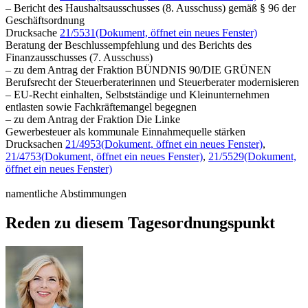
– Bericht des Haushaltsausschusses (8. Ausschuss) gemäß § 96 der
Geschäftsordnung
Drucksache
21/5531
(Dokument, öffnet ein neues Fenster)
Beratung der Beschlussempfehlung und des Berichts des
Finanzausschusses (7. Ausschuss)
– zu dem Antrag der Fraktion BÜNDNIS 90/DIE GRÜNEN
Berufsrecht der Steuerberaterinnen und Steuerberater modernisieren
– EU-Recht einhalten, Selbstständige und Kleinunternehmen
entlasten sowie Fachkräftemangel begegnen
– zu dem Antrag der Fraktion Die Linke
Gewerbesteuer als kommunale Einnahmequelle stärken
Drucksachen
21/4953
(Dokument, öffnet ein neues Fenster)
,
21/4753
(Dokument, öffnet ein neues Fenster)
,
21/5529
(Dokument,
öffnet ein neues Fenster)
namentliche Abstimmungen
Reden zu diesem Tagesordnungspunkt