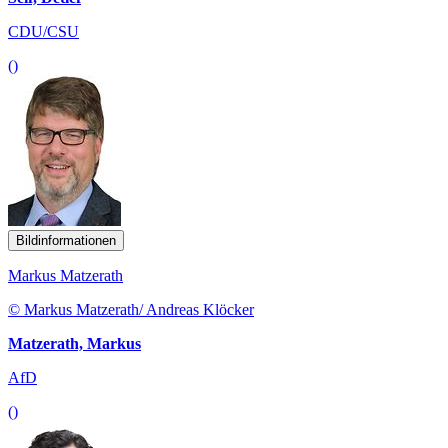
CDU/CSU
()
Bildinformationen
Markus Matzerath
© Markus Matzerath/ Andreas Klöcker
Matzerath, Markus
AfD
()