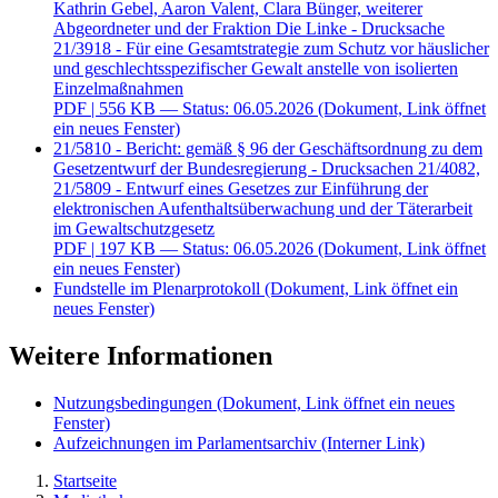
Kathrin Gebel, Aaron Valent, Clara Bünger, weiterer
Abgeordneter und der Fraktion Die Linke - Drucksache
21/3918 - Für eine Gesamtstrategie zum Schutz vor häuslicher
und geschlechtsspezifischer Gewalt anstelle von isolierten
Einzelmaßnahmen
PDF
| 556 KB — Status: 06.05.2026
(Dokument, Link öffnet
ein neues Fenster)
21/5810 - Bericht: gemäß § 96 der Geschäftsordnung zu dem
Gesetzentwurf der Bundesregierung - Drucksachen 21/4082,
21/5809 - Entwurf eines Gesetzes zur Einführung der
elektronischen Aufenthaltsüberwachung und der Täterarbeit
im Gewaltschutzgesetz
PDF
| 197 KB — Status: 06.05.2026
(Dokument, Link öffnet
ein neues Fenster)
Fundstelle im Plenarprotokoll
(Dokument, Link öffnet ein
neues Fenster)
Weitere Informationen
Nutzungsbedingungen
(Dokument, Link öffnet ein neues
Fenster)
Aufzeichnungen im Parlamentsarchiv
(Interner Link)
Startseite