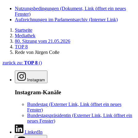
Nutzungsbedingungen
(Dokument, Link öffnet ein neues
Fenster)
Aufzeichnungen im Parlamentsarchiv
(Interner Link)
Startseite
Mediathek
80. Sitzung vom 21.05.2026
TOP 8
Rede von Jürgen Coße
zurück zu:
TOP 8
()
Instagram
Instagram-Kanäle
Bundestag
(Externer Link, Link öffnet ein neues
Fenster)
Bundestagspräsidentin
(Externer Link, Link öffnet ein
neues Fenster)
LinkedIn