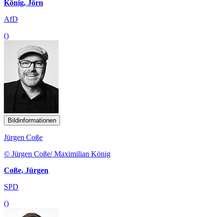
König, Jörn
AfD
()
Bildinformationen
Jürgen Coße
© Jürgen Coße/ Maximilian König
Coße, Jürgen
SPD
()