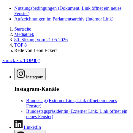
Nutzungsbedingungen
(Dokument, Link öffnet ein neues
Fenster)
Aufzeichnungen im Parlamentsarchiv
(Interner Link)
Startseite
Mediathek
80. Sitzung vom 21.05.2026
TOP 8
Rede von Leon Eckert
zurück zu:
TOP 8
()
Instagram
Instagram-Kanäle
Bundestag
(Externer Link, Link öffnet ein neues
Fenster)
Bundestagspräsidentin
(Externer Link, Link öffnet ein
neues Fenster)
LinkedIn