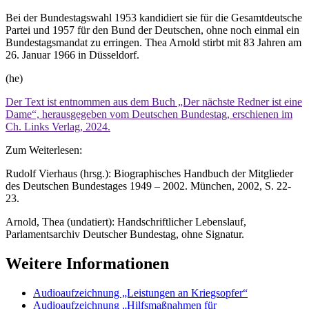
Bei der Bundestagswahl 1953 kandidiert sie für die Gesamtdeutsche
Partei und 1957 für den Bund der Deutschen, ohne noch einmal ein
Bundestagsmandat zu erringen. Thea Arnold stirbt mit 83 Jahren am
26. Januar 1966 in Düsseldorf.
(he)
Der Text ist entnommen aus dem Buch „Der nächste Redner ist eine
Dame“, herausgegeben vom Deutschen Bundestag, erschienen im
Ch. Links Verlag, 2024.
Zum Weiterlesen:
Rudolf Vierhaus (hrsg.): Biographisches Handbuch der Mitglieder
des Deutschen Bundestages 1949 – 2002. München, 2002, S. 22-
23.
Arnold, Thea (undatiert): Handschriftlicher Lebenslauf,
Parlamentsarchiv Deutscher Bundestag, ohne Signatur.
Weitere Informationen
Audioaufzeichnung „Leistungen an Kriegsopfer“
Audioaufzeichnung „Hilfsmaßnahmen für