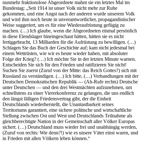
nunmehr fraktionslose Abgeordnete mahnt sie ein letztes Mal im
Bundestag: „Seit 1914 ist unser Volk nicht mehr zur Ruhe
gekommen, und eine Angst nach der anderen wurde unserem Volk
und wird ihm noch heute in unverantwortlicher, propagandistischer
Weise suggeriert, um es für eine Wiederaufrüstung gefügig zu
machen. (…) Ich glaube, wenn die Abgeordneten einmal persönlich
in diese Elendslager hineingeschaut hätten, hätten sie es nicht
fertiggebracht, 13 Milliarden für die Aufrüstung zu bewilligen. (…)
Schlagen Sie das Buch der Geschichte auf; kam nicht jedesmal bei
einem Wettrüsten, wie wir es heute wieder haben, mit absoluter
Folge der Krieg? (…) Ich möchte Sie in der letzten Minute warnen.
Entscheiden Sie sich für den Frieden und ratifizieren Sie nicht!
Suchen Sie zuerst (Zuruf von der Mitte: das Reich Gottes?) sich mit
Russland zu verständigen. (…) Ich bitte, (…) Verhandlungen mit der
Deutschen Demokratischen Republik — (Ah-Rufe rechts) Deutsche
unter Deutschen — und den drei Westmächten aufzunehmen, um
schnellstens zu einer Viererkonferenz zu gelangen, die uns endlich
den längst fälligen Friedensvertrag gibt, der die Einheit
Deutschlands wiederherstellt, die Unantastbarkeit seines
Territoriums garantiert, eine sichere politische und wirtschaftliche
Stellung zwischen Ost und West und Deutschlands Teilnahme als
gleichberechtigte Nation in der Gemeinschaft aller Völker Europas
sichert. (…) Deutschland muss wieder frei und unabhängig werden,
(Zuruf von rechts: Wie denn?!) wie es unsere Väter einst waren, und
in Frieden mit allen Völkern leben können.“