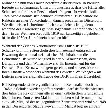
Männer die nun von Frauen besetzten Arbeitsstellen. In Preußen
forderte ein sogenanntes Unterbringungsgesetz, dass die Hälfte aller
Schulstellen für diesen Personenkreis freigemacht werden sollte.
Thea Arnold konnte sich dennoch durchsetzen: 1919 wurde sie
Rektorin an einer Volksschule im damals preußischen Düsseldorf.
Wie die meisten Lehrerinnen blieb sie zeitlebens ledig, denn
während des Kaiserreichs galt das sogenannte Lehrerinnen-Zölibat,
das
–
in der Weimarer Republik 1919 nur kurzzeitig aufgehoben
–
bis in die 1950er-Jahre hinein bestehen blieb.
Während der Zeit des Nationalsozialismus blieb sie 1935
Schulrektorin. Ihr außerschulisches Engagement entsprach der
Erwartung der nationalsozialistischen Machthaber an die
Lehrerinnen: sie wurde Mitglied in der NS-Frauenschaft, dem
Luftschutz und dem Winterhilfswerk. Ihr
Engagement
für das
Deutsche Rote Kreuz wurde gern gesehen, und so verstärkte sie
ihren Einsatz – besonders während des Zweiten Weltkrieges
–
als
Leiterin einer Bereitschaftsgruppe des DRK im Kreis Düsseldorf.
Bei Kriegsende ist sie eigentlich schon im Rentenalter, doch als
1946 die Schulen wieder geöffnet werden, darf sie für die nächsten
drei Jahre die Rektorinnenstelle an einer katholischen Grundschule
übernehmen. Zum ersten Mal in ihrem Leben wird sie nun politisch
aktiv: als Mitglied der neugegründeten Zentrumspartei wird sie 1948
in den Düsseldorfer Stadtrat gewählt. Ihr Mandat legt sie ein Jahr