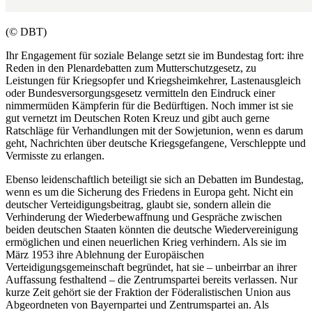
(© DBT)
Ihr
Engagement
für soziale Belange setzt sie im Bundestag fort: ihre
Reden in den Plenardebatten zum Mutterschutzgesetz, zu
Leistungen für Kriegsopfer und Kriegsheimkehrer, Lastenausgleich
oder Bundesversorgungsgesetz vermitteln den Eindruck einer
nimmermüden Kämpferin für die Bedürftigen. Noch immer ist sie
gut vernetzt im Deutschen Roten Kreuz und gibt auch gerne
Ratschläge für Verhandlungen mit der Sowjetunion, wenn es darum
geht, Nachrichten über deutsche Kriegsgefangene, Verschleppte und
Vermisste zu erlangen.
Ebenso leidenschaftlich beteiligt sie sich an Debatten im Bundestag,
wenn es um die Sicherung des Friedens in Europa geht. Nicht ein
deutscher Verteidigungsbeitrag, glaubt sie, sondern allein die
Verhinderung der Wiederbewaffnung und Gespräche zwischen
beiden deutschen Staaten könnten die deutsche Wiedervereinigung
ermöglichen und einen neuerlichen Krieg verhindern. Als sie im
März 1953 ihre Ablehnung der Europäischen
Verteidigungsgemeinschaft begründet, hat sie – unbeirrbar an ihrer
Auffassung festhaltend – die Zentrumspartei bereits verlassen. Nur
kurze Zeit gehört sie der Fraktion der Föderalistischen Union
aus
Abgeordneten von
Bayernpartei
und Zentrumspartei
an. Als