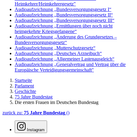
Heimkehrer/Heimkehrergesetz"
Audioaufzeichnung „Bundesversorgungsgesetz I“
Audioaufzeichnung „Bundesversorgungsgesetz II“
Audioaufzeichnung „Bundesversorgungsgesetz III“
Audioaufzeichnung „Ermittlungen über noch nicht
heimgekehrte Kriegsgefangene“
Audioaufzeichnung „Änderung des Grundgesetzes –
Bundesversorgungsgesetz“
Audioaufzeichnung „Mutterschutzgesetz“
Audioaufzeichnung „Deutsches Arzneibuch“
Audioaufzeichnung „Allgemeiner Lastenausgleich“
Audioaufzeichnung „Generalvertrag und Vertrag über die
Europäische Verteidigungsgemeinschaft"
Startseite
Parlament
Geschichte
75 Jahre Bundestag
Die ersten Frauen im Deutschen Bundestag
zurück zu:
75 Jahre Bundestag
()
Instagram