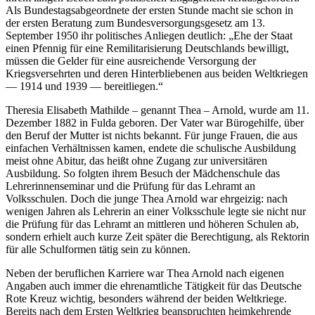
Als Bundestagsabgeordnete der ersten Stunde macht sie schon in
der ersten Beratung zum Bundesversorgungsgesetz am 13.
September 1950 ihr politisches Anliegen deutlich: „Ehe der Staat
einen Pfennig für eine Remilitarisierung Deutschlands bewilligt,
müssen die Gelder für eine ausreichende Versorgung der
Kriegsversehrten und deren Hinterbliebenen aus beiden Weltkriegen
— 1914 und 1939 — bereitliegen.“
Theresia Elisabeth Mathilde
–
genannt Thea
–
Arnold, wurde am 11.
Dezember 1882 in Fulda geboren. Der Vater war Bürogehilfe, über
den Beruf der Mutter ist nichts bekannt. Für junge Frauen, die aus
einfachen Verhältnissen kamen, endete die schulische Ausbildung
meist ohne Abitur, das heißt ohne Zugang zur universitären
Ausbildung. So folgten ihrem Besuch der Mädchenschule das
Lehrerinnenseminar und die Prüfung für das Lehramt an
Volksschulen. Doch die junge Thea Arnold war ehrgeizig: nach
wenigen Jahren als Lehrerin an einer Volksschule legte sie nicht nur
die Prüfung für das Lehramt an mittleren und höheren Schulen ab,
sondern erhielt auch kurze Zeit später die Berechtigung, als Rektorin
für alle Schulformen tätig sein zu können.
Neben der beruflichen Karriere war Thea Arnold nach eigenen
Angaben auch immer die ehrenamtliche Tätigkeit für das Deutsche
Rote Kreuz wichtig, besonders während der beiden Weltkriege.
Bereits nach dem Ersten Weltkrieg beanspruchten heimkehrende