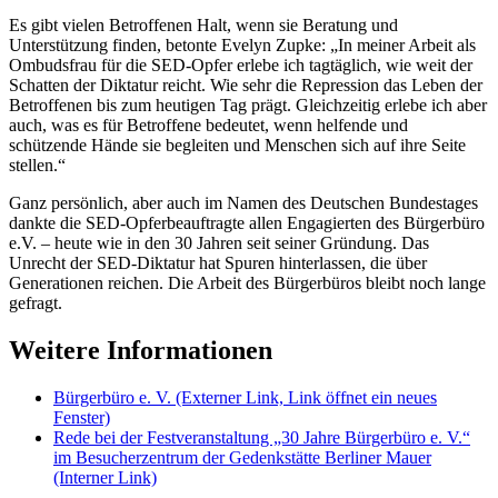
Es gibt vielen Betroffenen Halt, wenn sie Beratung und
Unterstützung finden, betonte Evelyn Zupke: „In meiner Arbeit als
Ombudsfrau für die SED-Opfer erlebe ich tagtäglich, wie weit der
Schatten der Diktatur reicht. Wie sehr die Repression das Leben der
Betroffenen bis zum heutigen Tag prägt. Gleichzeitig erlebe ich aber
auch, was es für Betroffene bedeutet, wenn helfende und
schützende Hände sie begleiten und Menschen sich auf ihre Seite
stellen.“
Ganz persönlich, aber auch im Namen des Deutschen Bundestages
dankte die SED-Opferbeauftragte allen Engagierten des Bürgerbüro
e.V. – heute wie in den 30 Jahren seit seiner Gründung. Das
Unrecht der SED-Diktatur hat Spuren hinterlassen, die über
Generationen reichen. Die Arbeit des Bürgerbüros bleibt noch lange
gefragt.
Weitere Informationen
Bürgerbüro e. V.
(Externer Link, Link öffnet ein neues
Fenster)
Rede bei der Festveranstaltung „30 Jahre Bürgerbüro e. V.“
im Besucherzentrum der Gedenkstätte Berliner Mauer
(Interner Link)