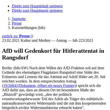
Direkt zum Hauptinhalt springen
Direkt zum Hauptmenü springen
Startseite
Presse
Kurzmeldungen (hib)
zurück zu:
Presse
()
23.02.2021
Kultur und Medien — Antrag — hib 223/2021
AfD will Gedenkort für Hitlerattentat in
Rangsdorf
Berlin: (hib/AW) Nach dem Willen der AfD-Fraktion soll auf dem
Gelände des ehemaligen Flugplatzes Rangsdorf eine Stätte des
Erinnerns und Lernens für das Attentat auf Adolf Hitler am 20. Juli
errichtet werden. In dem entsprechenden Antrag
(
19/26841
(Dokument, öffnet ein neues Fenster)
) spricht sich die
AfD dafür aus, dass an diesem Ort im besonderen Maße der
„Blutzoll“ gewürdigt wird, „den der politisch
verantwortungsbewusste Teil des Adels als Träger des militärisch-
nationalkonservativen Widerstands und die mit ihm kooperierenden
bürgerlich-zivilen Widerstandskreise erbracht haben“.