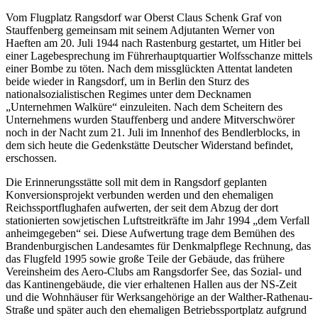
Vom Flugplatz Rangsdorf war Oberst Claus Schenk Graf von
Stauffenberg gemeinsam mit seinem Adjutanten Werner von
Haeften am 20. Juli 1944 nach Rastenburg gestartet, um Hitler bei
einer Lagebesprechung im Führerhauptquartier Wolfsschanze mittels
einer Bombe zu töten. Nach dem missglückten Attentat landeten
beide wieder in Rangsdorf, um in Berlin den Sturz des
nationalsozialistischen Regimes unter dem Decknamen
„Unternehmen Walküre“ einzuleiten. Nach dem Scheitern des
Unternehmens wurden Stauffenberg und andere Mitverschwörer
noch in der Nacht zum 21. Juli im Innenhof des Bendlerblocks, in
dem sich heute die Gedenkstätte Deutscher Widerstand befindet,
erschossen.
Die Erinnerungsstätte soll mit dem in Rangsdorf geplanten
Konversionsprojekt verbunden werden und den ehemaligen
Reichssportflughafen aufwerten, der seit dem Abzug der dort
stationierten sowjetischen Luftstreitkräfte im Jahr 1994 „dem Verfall
anheimgegeben“ sei. Diese Aufwertung trage dem Bemühen des
Brandenburgischen Landesamtes für Denkmalpflege Rechnung, das
das Flugfeld 1995 sowie große Teile der Gebäude, das frühere
Vereinsheim des Aero-Clubs am Rangsdorfer See, das Sozial- und
das Kantinengebäude, die vier erhaltenen Hallen aus der NS-Zeit
und die Wohnhäuser für Werksangehörige an der Walther-Rathenau-
Straße und später auch den ehemaligen Betriebssportplatz aufgrund