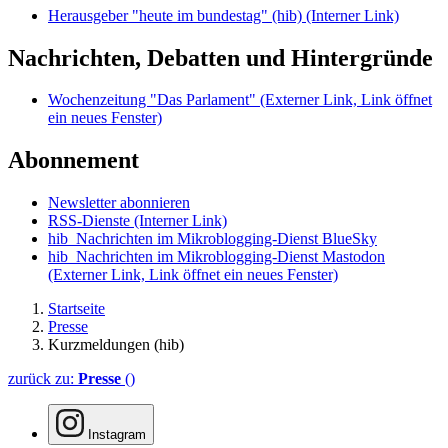
Herausgeber "heute im bundestag" (hib)
(Interner Link)
Nachrichten, Debatten und Hintergründe
Wochenzeitung "Das Parlament"
(Externer Link, Link öffnet
ein neues Fenster)
Abonnement
Newsletter abonnieren
RSS-Dienste
(Interner Link)
hib_Nachrichten im Mikroblogging-Dienst BlueSky
hib_Nachrichten im Mikroblogging-Dienst Mastodon
(Externer Link, Link öffnet ein neues Fenster)
Startseite
Presse
Kurzmeldungen (hib)
zurück zu:
Presse
()
Instagram