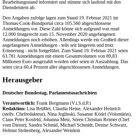
Bearbeitungsstand informiert und stimme sich laufend mit den
Dienstleistern ab.
Den Angaben zufolge lagen zum Stand 19. Februar 2021 im
Thomas-Cook-Bundportal circa 105.560 abgeschlossene
Anmeldungen vor. Diese Zahl könne sich aufgrund von rund
12.000 fristgerecht zum 15. November 2020 angefangenen
Anmeldungen noch erhöhen. Allerdings werde ein Großteil dieser
angefangenen Anmeldungen - teils seit längerem und trotz
Erinnerung - nicht fortgeführt. Zum Stand 19. Februar 2021 seien
63.781 Anmeldungen mit einem Gesamtvolumen von 89,83
Millionen Euro ausgezahlt worden oder seien in Auszahlung. Das
seien circa 60,4 Prozent aller abgeschlossenen Anmeldungen.
Herausgeber
Deutscher Bundestag, Parlamentsnachrichten
Verantwortlich:
Frank Bergmann (V.i.S.d.P.)
Redaktion:
Lisa Brüßler, Claudia Heine, Alexander Heinrich
(stellv. Chefredakteur), Nina Jeglinski,
Susanne Ködel (Volontärin),
Claus Peter Kosfeld, Johanna Metz, Sören Christian Reimer (Chef
vom Dienst), Sandra Schmid, Michael Schmidt, Denise Schwarz,
Helmut Stoltenberg, Alexander Weinlein